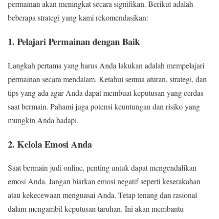
permainan akan meningkat secara signifikan. Berikut adalah
beberapa strategi yang kami rekomendasikan:
1. Pelajari Permainan dengan Baik
Langkah pertama yang harus Anda lakukan adalah mempelajari
permainan secara mendalam. Ketahui semua aturan, strategi, dan
tips yang ada agar Anda dapat membuat keputusan yang cerdas
saat bermain. Pahami juga potensi keuntungan dan risiko yang
mungkin Anda hadapi.
2. Kelola Emosi Anda
Saat bermain judi online, penting untuk dapat mengendalikan
emosi Anda. Jangan biarkan emosi negatif seperti keserakahan
atau kekecewaan menguasai Anda. Tetap tenang dan rasional
dalam mengambil keputusan taruhan. Ini akan membantu