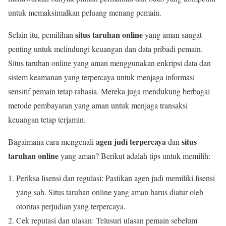
untuk memaksimalkan peluang menang pemain.
situs taruhan online
Selain itu, pemilihan
yang aman sangat
penting untuk melindungi keuangan dan data pribadi pemain.
Situs taruhan online yang aman menggunakan enkripsi data dan
sistem keamanan yang terpercaya untuk menjaga informasi
sensitif pemain tetap rahasia. Mereka juga mendukung berbagai
metode pembayaran yang aman untuk menjaga transaksi
keuangan tetap terjamin.
agen judi terpercaya
situs
Bagaimana cara mengenali
dan
taruhan online
yang aman? Berikut adalah tips untuk memilih:
Periksa lisensi dan regulasi: Pastikan agen judi memiliki lisensi
yang sah. Situs taruhan online yang aman harus diatur oleh
otoritas perjudian yang terpercaya.
Cek reputasi dan ulasan: Telusuri ulasan pemain sebelum