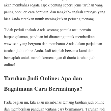
akan membahas segala aspek penting seperti jenis taruhan yang
paling populer, cara bermain, dan langkah-langkah strategis yang
bisa Anda terapkan untuk meningkatkan peluang menang.
Tidak peduli apakah Anda seorang pemula atau pemain
berpengalaman, panduan ini dirancang untuk memberikan
wawasan yang berguna dan membantu Anda dalam perjalanan
taruhan judi online Anda. Jadi tetaplah bersama kami dan
bersiaplah untuk meraih kemenangan di dunia taruhan judi
online!
Taruhan Judi Online: Apa dan
Bagaimana Cara Bermainnya?
Pada bagian ini, kita akan membahas tentang taruhan judi online
dan memberikan panduan tentang cara bermainnya. Taruhan judi