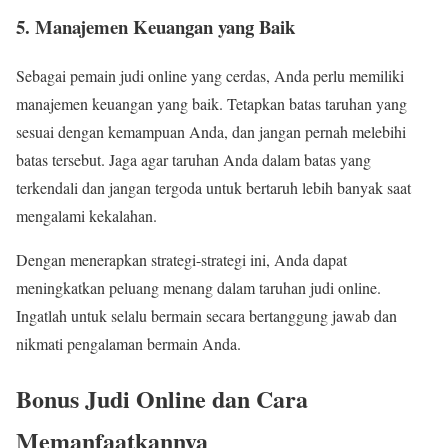
5. Manajemen Keuangan yang Baik
Sebagai pemain judi online yang cerdas, Anda perlu memiliki
manajemen keuangan yang baik. Tetapkan batas taruhan yang
sesuai dengan kemampuan Anda, dan jangan pernah melebihi
batas tersebut. Jaga agar taruhan Anda dalam batas yang
terkendali dan jangan tergoda untuk bertaruh lebih banyak saat
mengalami kekalahan.
Dengan menerapkan strategi-strategi ini, Anda dapat
meningkatkan peluang menang dalam taruhan judi online.
Ingatlah untuk selalu bermain secara bertanggung jawab dan
nikmati pengalaman bermain Anda.
Bonus Judi Online dan Cara
Memanfaatkannya