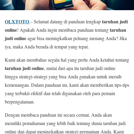
OLXTOTO
taruhan judi
– Selamat datang di panduan lengkap
online
taruhan
! Apakah Anda ingin membaca panduan tentang
judi online
agar bisa meningkatkan peluang menang Anda? Jika
iya, maka Anda berada di tempat yang tepat.
Kami akan membahas segala hal yang perlu Anda ketahui tentang
taruhan judi online
, mulai dari apa itu taruhan judi online
hingga strategi-strategi yang bisa Anda gunakan untuk meraih
kemenangan. Dalam panduan ini, kami akan memberikan tips-tips
yang terbukti efektif dan telah digunakan oleh para pemain
berpengalaman.
Dengan membaca panduan ini secara cermat, Anda akan
memiliki pemahaman yang lebih baik tentang dunia taruhan judi
online dan dapat meningkatkan strategi permainan Anda. Kami