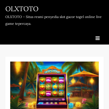
Skip
OLXTOTO
to
content
OLXTOTO – Situs resmi penyedia slot gacor togel online live
game tepercaya.