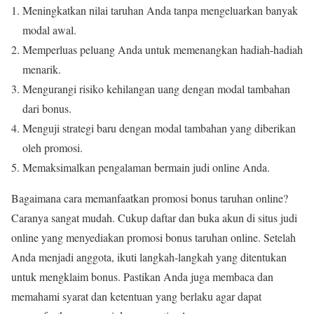
Meningkatkan nilai taruhan Anda tanpa mengeluarkan banyak
modal awal.
Memperluas peluang Anda untuk memenangkan hadiah-hadiah
menarik.
Mengurangi risiko kehilangan uang dengan modal tambahan
dari bonus.
Menguji strategi baru dengan modal tambahan yang diberikan
oleh promosi.
Memaksimalkan pengalaman bermain judi online Anda.
Bagaimana cara memanfaatkan promosi bonus taruhan online?
Caranya sangat mudah. Cukup daftar dan buka akun di situs judi
online yang menyediakan promosi bonus taruhan online. Setelah
Anda menjadi anggota, ikuti langkah-langkah yang ditentukan
untuk mengklaim bonus. Pastikan Anda juga membaca dan
memahami syarat dan ketentuan yang berlaku agar dapat