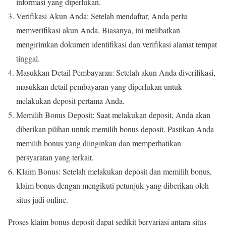
informasi yang diperlukan.
Verifikasi Akun Anda: Setelah mendaftar, Anda perlu
memverifikasi akun Anda. Biasanya, ini melibatkan
mengirimkan dokumen identifikasi dan verifikasi alamat tempat
tinggal.
Masukkan Detail Pembayaran: Setelah akun Anda diverifikasi,
masukkan detail pembayaran yang diperlukan untuk
melakukan deposit pertama Anda.
Memilih Bonus Deposit: Saat melakukan deposit, Anda akan
diberikan pilihan untuk memilih bonus deposit. Pastikan Anda
memilih bonus yang diinginkan dan memperhatikan
persyaratan yang terkait.
Klaim Bonus: Setelah melakukan deposit dan memilih bonus,
klaim bonus dengan mengikuti petunjuk yang diberikan oleh
situs judi online.
Proses klaim bonus deposit dapat sedikit bervariasi antara situs