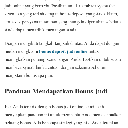
judi online yang berbeda. Pastikan untuk membaca syarat dan
ketentuan yang terkait dengan bonus deposit yang Anda klaim,
termasuk persyaratan taruhan yang mungkin diperlukan sebelum
Anda dapat menarik kemenangan Anda.
Dengan mengikuti langkah-langkah di atas, Anda dapat dengan
bonus deposit judi online
mudah mengklaim
untuk
meningkatkan peluang kemenangan Anda. Pastikan untuk selalu
membaca syarat dan ketentuan dengan seksama sebelum
mengklaim bonus apa pun.
Panduan Mendapatkan Bonus Judi
Jika Anda tertarik dengan bonus judi online, kami telah
menyiapkan panduan ini untuk membantu Anda memaksimalkan
peluang bonus. Ada beberapa strategi yang bisa Anda terapkan