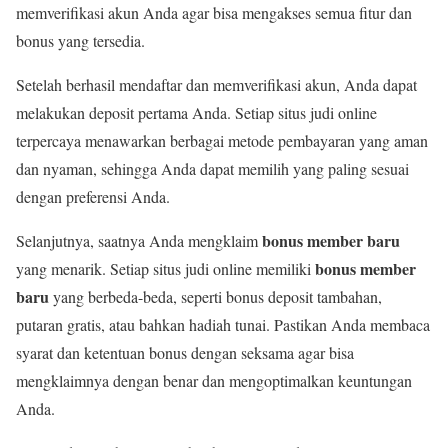
memverifikasi akun Anda agar bisa mengakses semua fitur dan
bonus yang tersedia.
Setelah berhasil mendaftar dan memverifikasi akun, Anda dapat
melakukan deposit pertama Anda. Setiap situs judi online
terpercaya menawarkan berbagai metode pembayaran yang aman
dan nyaman, sehingga Anda dapat memilih yang paling sesuai
dengan preferensi Anda.
bonus member baru
Selanjutnya, saatnya Anda mengklaim
bonus member
yang menarik. Setiap situs judi online memiliki
baru
yang berbeda-beda, seperti bonus deposit tambahan,
putaran gratis, atau bahkan hadiah tunai. Pastikan Anda membaca
syarat dan ketentuan bonus dengan seksama agar bisa
mengklaimnya dengan benar dan mengoptimalkan keuntungan
Anda.