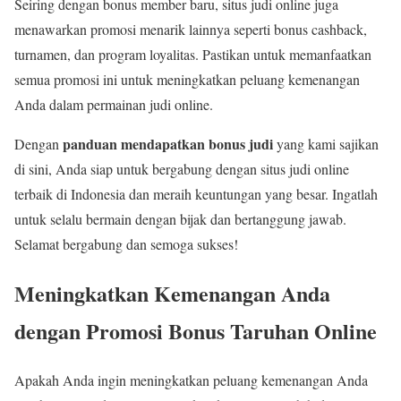
Seiring dengan bonus member baru, situs judi online juga
menawarkan promosi menarik lainnya seperti bonus cashback,
turnamen, dan program loyalitas. Pastikan untuk memanfaatkan
semua promosi ini untuk meningkatkan peluang kemenangan
Anda dalam permainan judi online.
panduan mendapatkan bonus judi
Dengan
yang kami sajikan
di sini, Anda siap untuk bergabung dengan situs judi online
terbaik di Indonesia dan meraih keuntungan yang besar. Ingatlah
untuk selalu bermain dengan bijak dan bertanggung jawab.
Selamat bergabung dan semoga sukses!
Meningkatkan Kemenangan Anda
dengan Promosi Bonus Taruhan Online
Apakah Anda ingin meningkatkan peluang kemenangan Anda