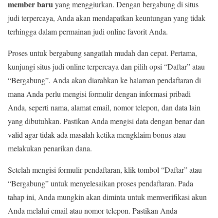
member baru
yang menggiurkan. Dengan bergabung di situs
judi terpercaya, Anda akan mendapatkan keuntungan yang tidak
terhingga dalam permainan judi online favorit Anda.
Proses untuk bergabung sangatlah mudah dan cepat. Pertama,
kunjungi situs judi online terpercaya dan pilih opsi “Daftar” atau
“Bergabung”. Anda akan diarahkan ke halaman pendaftaran di
mana Anda perlu mengisi formulir dengan informasi pribadi
Anda, seperti nama, alamat email, nomor telepon, dan data lain
yang dibutuhkan. Pastikan Anda mengisi data dengan benar dan
valid agar tidak ada masalah ketika mengklaim bonus atau
melakukan penarikan dana.
Setelah mengisi formulir pendaftaran, klik tombol “Daftar” atau
“Bergabung” untuk menyelesaikan proses pendaftaran. Pada
tahap ini, Anda mungkin akan diminta untuk memverifikasi akun
Anda melalui email atau nomor telepon. Pastikan Anda