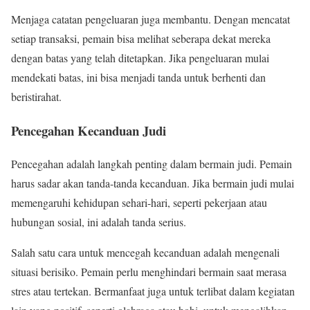
Menjaga catatan pengeluaran juga membantu. Dengan mencatat
setiap transaksi, pemain bisa melihat seberapa dekat mereka
dengan batas yang telah ditetapkan. Jika pengeluaran mulai
mendekati batas, ini bisa menjadi tanda untuk berhenti dan
beristirahat.
Pencegahan Kecanduan Judi
Pencegahan adalah langkah penting dalam bermain judi. Pemain
harus sadar akan tanda-tanda kecanduan. Jika bermain judi mulai
memengaruhi kehidupan sehari-hari, seperti pekerjaan atau
hubungan sosial, ini adalah tanda serius.
Salah satu cara untuk mencegah kecanduan adalah mengenali
situasi berisiko. Pemain perlu menghindari bermain saat merasa
stres atau tertekan. Bermanfaat juga untuk terlibat dalam kegiatan