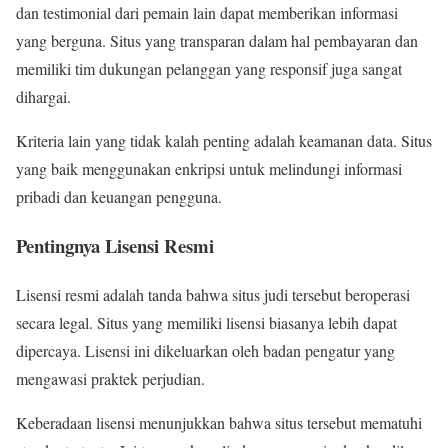
dan testimonial dari pemain lain dapat memberikan informasi
yang berguna. Situs yang transparan dalam hal pembayaran dan
memiliki tim dukungan pelanggan yang responsif juga sangat
dihargai.
Kriteria lain yang tidak kalah penting adalah keamanan data. Situs
yang baik menggunakan enkripsi untuk melindungi informasi
pribadi dan keuangan pengguna.
Pentingnya Lisensi Resmi
Lisensi resmi adalah tanda bahwa situs judi tersebut beroperasi
secara legal. Situs yang memiliki lisensi biasanya lebih dapat
dipercaya. Lisensi ini dikeluarkan oleh badan pengatur yang
mengawasi praktek perjudian.
Keberadaan lisensi menunjukkan bahwa situs tersebut mematuhi