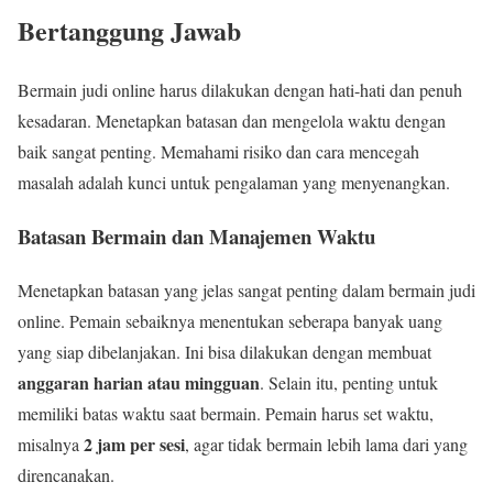
Bertanggung Jawab
Bermain judi online harus dilakukan dengan hati-hati dan penuh
kesadaran. Menetapkan batasan dan mengelola waktu dengan
baik sangat penting. Memahami risiko dan cara mencegah
masalah adalah kunci untuk pengalaman yang menyenangkan.
Batasan Bermain dan Manajemen Waktu
Menetapkan batasan yang jelas sangat penting dalam bermain judi
online. Pemain sebaiknya menentukan seberapa banyak uang
yang siap dibelanjakan. Ini bisa dilakukan dengan membuat
anggaran harian atau mingguan
. Selain itu, penting untuk
memiliki batas waktu saat bermain. Pemain harus set waktu,
2 jam per sesi
misalnya
, agar tidak bermain lebih lama dari yang
direncanakan.