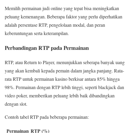
Memilih permainan judi online yang tepat bisa meningkatkan
peluang kemenangan. Beberapa faktor yang perlu diperhatikan
adalah persentase RTP, pengelolaan modal, dan peran
keberuntungan serta keterampilan.
Perbandingan RTP pada Permainan
RTP, atau Return to Player, menunjukkan seberapa banyak uang
yang akan kembali kepada pemain dalam jangka panjang. Rata-
rata RTP untuk permainan kasino berkisar antara 85% hingga
98%. Permainan dengan RTP lebih tinggi, seperti blackjack dan
video poker, memberikan peluang lebih baik dibandingkan
dengan slot.
Contoh tabel RTP pada beberapa permainan:
Permainan
RTP (%)