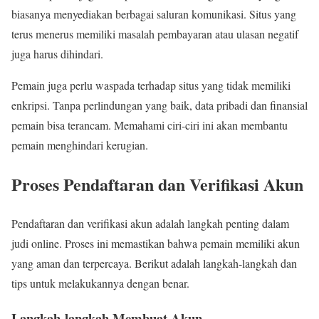
biasanya menyediakan berbagai saluran komunikasi. Situs yang
terus menerus memiliki masalah pembayaran atau ulasan negatif
juga harus dihindari.
Pemain juga perlu waspada terhadap situs yang tidak memiliki
enkripsi. Tanpa perlindungan yang baik, data pribadi dan finansial
pemain bisa terancam. Memahami ciri-ciri ini akan membantu
pemain menghindari kerugian.
Proses Pendaftaran dan Verifikasi Akun
Pendaftaran dan verifikasi akun adalah langkah penting dalam
judi online. Proses ini memastikan bahwa pemain memiliki akun
yang aman dan terpercaya. Berikut adalah langkah-langkah dan
tips untuk melakukannya dengan benar.
Langkah-langkah Membuat Akun