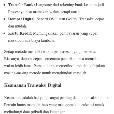
Transfer Bank:
Langsung dari rekening bank ke akun judi.
Prosesnya bisa memakan waktu, tetapi aman.
Dompet Digital:
Seperti OVO atau GoPay. Transaksi cepat
dan mudah.
Kartu Kredit:
Memungkinkan pembayaran yang cepat,
meskipun ada biaya tambahan.
Setiap metode memiliki waktu pemrosesan yang berbeda.
Biasanya, deposit cepat, sementara penarikan bisa memakan
waktu lebih lama. Pemain harus memeriksa limit dan kebijakan
masing-masing metode untuk menghindari masalah.
Keamanan Transaksi Digital
Keamanan adalah hal yang sangat penting dalam transaksi online.
Pemain harus memilih situs yang menggunakan enkripsi untuk
melindungi data pribadi dan keuangan.