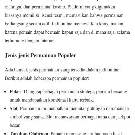
olahraga, dan permainan kasino. Platform yang digunakan
biasanya memiliki lisensi resmi, memastikan bahwa permainan
berlangsung secara adil. Judi online menawarkan kenyamanan,
karena pemain dapat bermain kapan saja dan di mana saja, selama
terhubung dengan internet.
Jenis-jenis Permainan Populer
Ada banyak jenis permainan yang tersedia dalam judi online.
Berikut adalah beberapa permainan populer:
Poker
: Dianggap sebagai permainan strategi, pemain bersaing
untuk mendapatkan kombinasi kartu terbaik.
Slot
: Permainan ini melibatkan memutar gulungan dan mencari
simbol yang sama. Slot menawarkan berbagai tema dan jackpot
besar.
Taruhan Olahraga
: Pemain memasang taruhan pada hasil