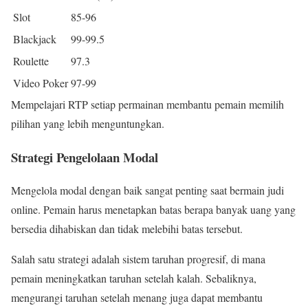
Slot
85-96
Blackjack
99-99.5
Roulette
97.3
Video Poker
97-99
Mempelajari RTP setiap permainan membantu pemain memilih
pilihan yang lebih menguntungkan.
Strategi Pengelolaan Modal
Mengelola modal dengan baik sangat penting saat bermain judi
online. Pemain harus menetapkan batas berapa banyak uang yang
bersedia dihabiskan dan tidak melebihi batas tersebut.
Salah satu strategi adalah sistem taruhan progresif, di mana
pemain meningkatkan taruhan setelah kalah. Sebaliknya,
mengurangi taruhan setelah menang juga dapat membantu