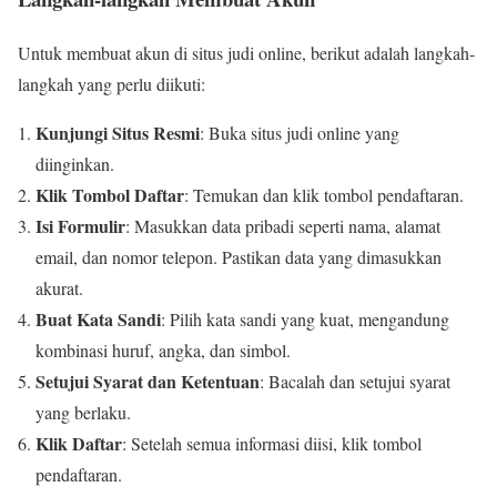
Untuk membuat akun di situs judi online, berikut adalah langkah-
langkah yang perlu diikuti:
Kunjungi Situs Resmi
: Buka situs judi online yang
diinginkan.
Klik Tombol Daftar
: Temukan dan klik tombol pendaftaran.
Isi Formulir
: Masukkan data pribadi seperti nama, alamat
email, dan nomor telepon. Pastikan data yang dimasukkan
akurat.
Buat Kata Sandi
: Pilih kata sandi yang kuat, mengandung
kombinasi huruf, angka, dan simbol.
Setujui Syarat dan Ketentuan
: Bacalah dan setujui syarat
yang berlaku.
Klik Daftar
: Setelah semua informasi diisi, klik tombol
pendaftaran.