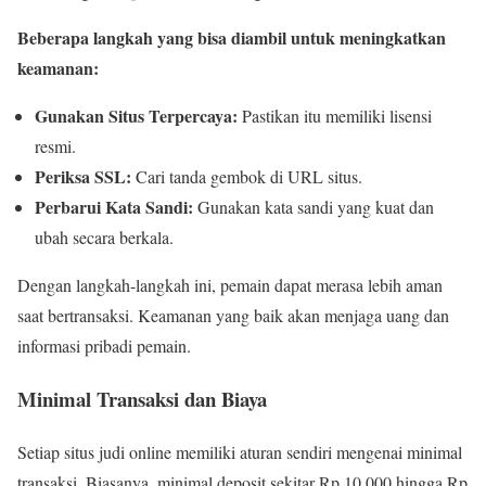
Beberapa langkah yang bisa diambil untuk meningkatkan
keamanan:
Gunakan Situs Terpercaya:
Pastikan itu memiliki lisensi
resmi.
Periksa SSL:
Cari tanda gembok di URL situs.
Perbarui Kata Sandi:
Gunakan kata sandi yang kuat dan
ubah secara berkala.
Dengan langkah-langkah ini, pemain dapat merasa lebih aman
saat bertransaksi. Keamanan yang baik akan menjaga uang dan
informasi pribadi pemain.
Minimal Transaksi dan Biaya
Setiap situs judi online memiliki aturan sendiri mengenai minimal
transaksi. Biasanya, minimal deposit sekitar Rp 10.000 hingga Rp