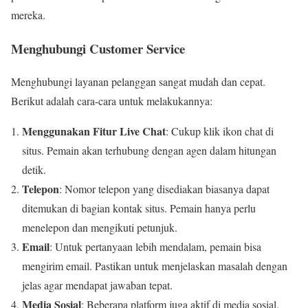
mereka.
Menghubungi Customer Service
Menghubungi layanan pelanggan sangat mudah dan cepat.
Berikut adalah cara-cara untuk melakukannya:
Menggunakan Fitur Live Chat
: Cukup klik ikon chat di
situs. Pemain akan terhubung dengan agen dalam hitungan
detik.
Telepon
: Nomor telepon yang disediakan biasanya dapat
ditemukan di bagian kontak situs. Pemain hanya perlu
menelepon dan mengikuti petunjuk.
Email
: Untuk pertanyaan lebih mendalam, pemain bisa
mengirim email. Pastikan untuk menjelaskan masalah dengan
jelas agar mendapat jawaban tepat.
Media Sosial
: Beberapa platform juga aktif di media sosial.