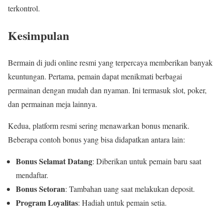
terkontrol.
Kesimpulan
Bermain di judi online resmi yang terpercaya memberikan banyak
keuntungan. Pertama, pemain dapat menikmati berbagai
permainan dengan mudah dan nyaman. Ini termasuk slot, poker,
dan permainan meja lainnya.
Kedua, platform resmi sering menawarkan bonus menarik.
Beberapa contoh bonus yang bisa didapatkan antara lain:
Bonus Selamat Datang
: Diberikan untuk pemain baru saat
mendaftar.
Bonus Setoran
: Tambahan uang saat melakukan deposit.
Program Loyalitas
: Hadiah untuk pemain setia.