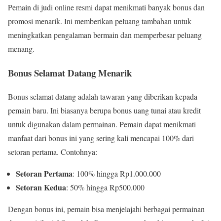
Pemain di judi online resmi dapat menikmati banyak bonus dan
promosi menarik. Ini memberikan peluang tambahan untuk
meningkatkan pengalaman bermain dan memperbesar peluang
menang.
Bonus Selamat Datang Menarik
Bonus selamat datang adalah tawaran yang diberikan kepada
pemain baru. Ini biasanya berupa bonus uang tunai atau kredit
untuk digunakan dalam permainan. Pemain dapat menikmati
manfaat dari bonus ini yang sering kali mencapai 100% dari
setoran pertama. Contohnya:
Setoran Pertama
: 100% hingga Rp1.000.000
Setoran Kedua
: 50% hingga Rp500.000
Dengan bonus ini, pemain bisa menjelajahi berbagai permainan