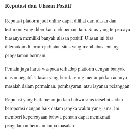
Reputasi dan Ulasan Positif
Reputasi platform judi online dapat dilihat dari ulasan dan
testimoni yang diberikan oleh pemain lain. Situs yang terpercaya
biasanya memiliki banyak ulasan positif. Ulasan ini bisa
ditemukan di forum judi atau situs yang membahas tentang
pengalaman bermain.
Pemain juga harus waspada terhadap platform dengan banyak
ulasan negatif. Ulasan yang buruk sering menunjukkan adanya
masalah dalam permainan, pembayaran, atau layanan pelanggan.
Reputasi yang baik menunjukkan bahwa situs tersebut sudah
beroperasi dengan baik dalam jangka waktu yang lama. Ini
memberi kepercayaan bahwa pemain dapat menikmati
pengalaman bermain tanpa masalah.