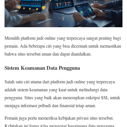
Memilih platform judi online yang terpercaya sangat penting bagi
pemain. Ada beberapa ciri yang bisa dicermati untuk memastikan
bahwa situs tersebut aman dan dapat diandalkan.
Sistem Keamanan Data Pengguna
Salah satu ciri utama dari platform judi online yang terpercaya
adalah sistem keamanan yang kuat untuk melindungi data
pengguna. Situs yang baik akan menerapkan enkripsi SSL untuk
menjaga informasi pribadi dan finansial tetap aman.
Pemain juga perlu memeriksa kebijakan privasi situs tersebut.
Kebijakan ini harus jelas mengenai bagaimana data pengguna