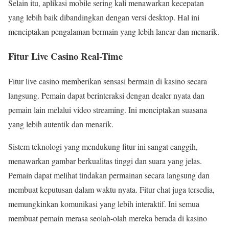
Selain itu, aplikasi mobile sering kali menawarkan kecepatan
yang lebih baik dibandingkan dengan versi desktop. Hal ini
menciptakan pengalaman bermain yang lebih lancar dan menarik.
Fitur Live Casino Real-Time
Fitur live casino memberikan sensasi bermain di kasino secara
langsung. Pemain dapat berinteraksi dengan dealer nyata dan
pemain lain melalui video streaming. Ini menciptakan suasana
yang lebih autentik dan menarik.
Sistem teknologi yang mendukung fitur ini sangat canggih,
menawarkan gambar berkualitas tinggi dan suara yang jelas.
Pemain dapat melihat tindakan permainan secara langsung dan
membuat keputusan dalam waktu nyata. Fitur chat juga tersedia,
memungkinkan komunikasi yang lebih interaktif. Ini semua
membuat pemain merasa seolah-olah mereka berada di kasino