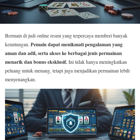
Bermain di judi online resmi yang terpercaya memberi banyak
Pemain dapat menikmati pengalaman yang
keuntungan.
aman dan adil, serta akses ke berbagai jenis permainan
menarik dan bonus eksklusif.
Ini tidak hanya meningkatkan
peluang untuk menang, tetapi juga menjadikan permainan lebih
menyenangkan.