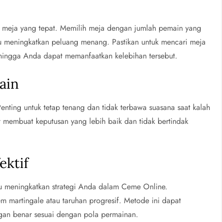
h meja yang tepat. Memilih meja dengan jumlah pemain yang
u meningkatkan peluang menang. Pastikan untuk mencari meja
hingga Anda dapat memanfaatkan kelebihan tersebut.
ain
nting untuk tetap tenang dan tidak terbawa suasana saat kalah
membuat keputusan yang lebih baik dan tidak bertindak
ektif
meningkatkan strategi Anda dalam Ceme Online.
m martingale atau taruhan progresif. Metode ini dapat
ngan benar sesuai dengan pola permainan.