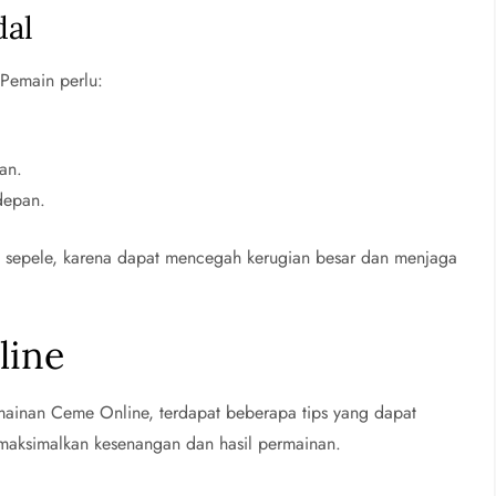
dal
Pemain perlu:
an.
depan.
 sepele, karena dapat mencegah kerugian besar dan menjaga
line
ainan Ceme Online, terdapat beberapa tips yang dapat
emaksimalkan kesenangan dan hasil permainan.