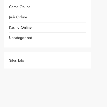
Ceme Online
Judi Online
Kasino Online
Uncategorized
Situs Toto