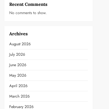
Recent Comments
No comments to show.
Archives
August 2026
July 2026
June 2026
May 2026
April 2026
March 2026
February 2026