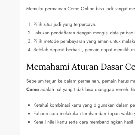
Memulai permainan Ceme Online bisa jadi sangat meng
Pilih situs judi yang terpercaya.
Lakukan pendaftaran dengan mengisi data pribadi 
Pilih metode pembayaran yang aman untuk melaku
Setelah deposit berhasil, pemain dapat memilih m
Memahami Aturan Dasar C
Sebelum terjun ke dalam permainan, pemain harus 
Ceme
adalah hal yang tidak bisa dianggap remeh. Ber
Ketahui kombinasi kartu yang digunakan dalam p
Fahami cara melakukan taruhan dan kapan waktu y
Kenali nilai kartu serta cara membandingkan has