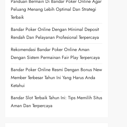
Panduan Bermain Di Bandar Poker Online Agar
Peluang Menang Lebih Optimal Dan Strategi
Terbaik
Bandar Poker Online Dengan Minimal Deposit
Rendah Dan Pelayanan Profesional Terpercaya
Rekomendasi Bandar Poker Online Aman
Dengan Sistem Permainan Fair Play Terpercaya
Bandar Poker Online Resmi Dengan Bonus New
Member Terbesar Tahun Ini Yang Harus Anda
Ketahui
Bandar Slot Terbaik Tahun Ini: Tips Memilih Situs
Aman Dan Terpercaya