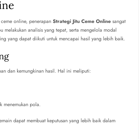
ine
n ceme online, penerapan
Strategi Jitu Ceme Online
sangat
 melakukan analisis yang tepat, serta mengelola modal
ng yang dapat diikuti untuk mencapai hasil yang lebih baik.
ng
an dan kemungkinan hasil. Hal ini meliputi:
uk menemukan pola.
pemain dapat membuat keputusan yang lebih baik dalam