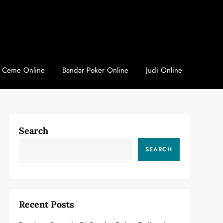
Ceme Online
Bandar Poker Online
Judi Online
Search
SEARCH
Recent Posts