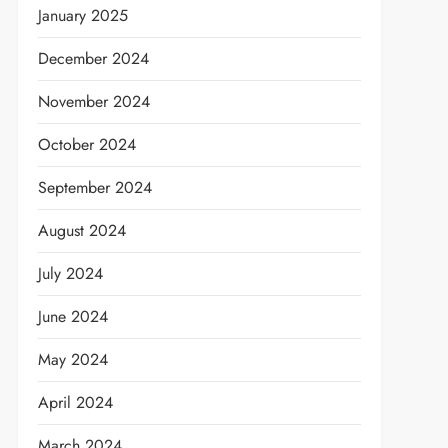
January 2025
December 2024
November 2024
October 2024
September 2024
August 2024
July 2024
June 2024
May 2024
April 2024
March 2024