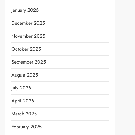
January 2026
December 2025
November 2025
October 2025
September 2025
August 2025
July 2025
April 2025
March 2025
February 2025