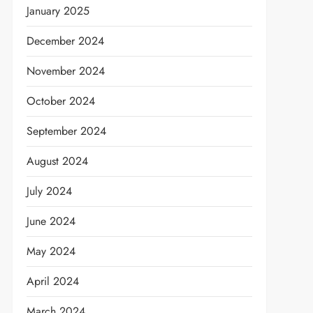
January 2025
December 2024
November 2024
October 2024
September 2024
August 2024
July 2024
June 2024
May 2024
April 2024
March 2024