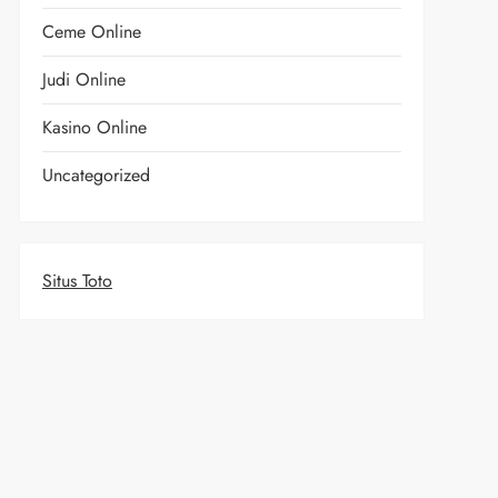
Ceme Online
Judi Online
Kasino Online
Uncategorized
Situs Toto