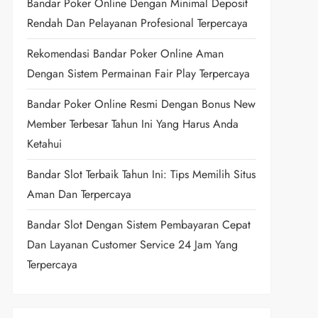
Bandar Poker Online Dengan Minimal Deposit
Rendah Dan Pelayanan Profesional Terpercaya
Rekomendasi Bandar Poker Online Aman
Dengan Sistem Permainan Fair Play Terpercaya
Bandar Poker Online Resmi Dengan Bonus New
Member Terbesar Tahun Ini Yang Harus Anda
Ketahui
Bandar Slot Terbaik Tahun Ini: Tips Memilih Situs
Aman Dan Terpercaya
Bandar Slot Dengan Sistem Pembayaran Cepat
Dan Layanan Customer Service 24 Jam Yang
Terpercaya