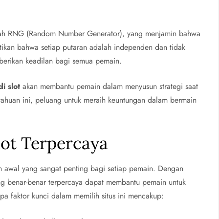
adalah RNG (Random Number Generator), yang menjamin bahwa
stikan bahwa setiap putaran adalah independen dan tidak
berikan keadilan bagi semua pemain.
i slot
akan membantu pemain dalam menyusun strategi saat
ahuan ini, peluang untuk meraih keuntungan dalam bermain
lot Terpercaya
 awal yang sangat penting bagi setiap pemain. Dengan
ng benar-benar terpercaya dapat membantu pemain untuk
a faktor kunci dalam memilih situs ini mencakup: