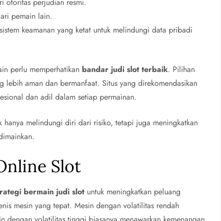
ri otoritas perjudian resmi.
dari pemain lain.
i sistem keamanan yang ketat untuk melindungi data pribadi
ain perlu memperhatikan
bandar judi slot terbaik
. Pilihan
 lebih aman dan bermanfaat. Situs yang direkomendasikan
esional dan adil dalam setiap permainan.
anya melindungi diri dari risiko, tetapi juga meningkatkan
dimainkan.
Online Slot
trategi bermain judi slot
untuk meningkatkan peluang
nis mesin yang tepat. Mesin dengan volatilitas rendah
n dengan volatilitas tinggi biasanya menawarkan kemenangan