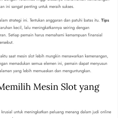
n ini sangat penting untuk meraih sukses.
lam strategi ini. Tentukan anggaran dan patuhi batas itu.
Tips
uhan kecil, lalu meningkatkannya seiring dengan
aran. Setiap pemain harus memahami kemampuan finansial
ersebut.
waktu saat mesin slot lebih mungkin menawarkan kemenangan,
. Dengan memadukan semua elemen ini, pemain dapat menyusun
engalaman yang lebih memuaskan dan menguntungkan.
 Memilih Mesin Slot yang
krusial untuk meningkatkan peluang menang dalam judi online