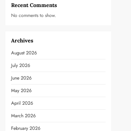
Recent Comments
No comments to show.
Archives
August 2026
July 2026
June 2026
May 2026
April 2026
March 2026
February 2026