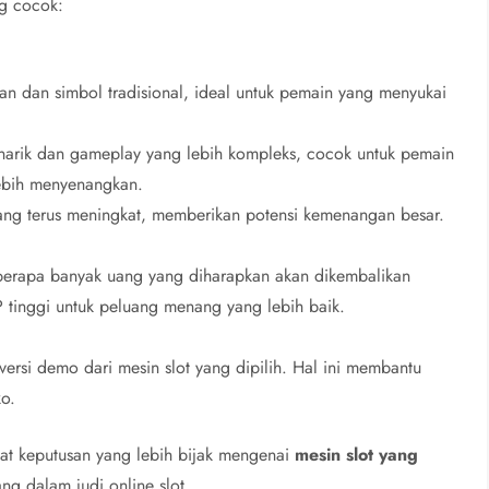
ng cocok:
gan dan simbol tradisional, ideal untuk pemain yang menyukai
enarik dan gameplay yang lebih kompleks, cocok untuk pemain
ebih menyenangkan.
yang terus meningkat, memberikan potensi kemenangan besar.
eberapa banyak uang yang diharapkan akan dikembalikan
P tinggi untuk peluang menang yang lebih baik.
si demo dari mesin slot yang dipilih. Hal ini membantu
o.
t keputusan yang lebih bijak mengenai
mesin slot yang
g dalam judi online slot.