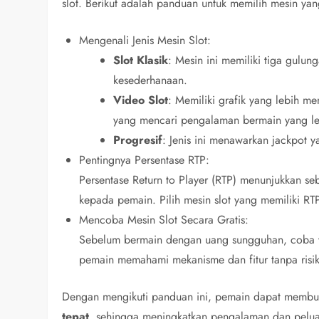
slot. Berikut adalah panduan untuk memilih mesin ya
Mengenali Jenis Mesin Slot:
Slot Klasik
: Mesin ini memiliki tiga gulun
kesederhanaan.
Video Slot
: Memiliki grafik yang lebih m
yang mencari pengalaman bermain yang l
Progresif
: Jenis ini menawarkan jackpot 
Pentingnya Persentase RTP:
Persentase Return to Player (RTP) menunjukkan s
kepada pemain. Pilih mesin slot yang memiliki RT
Mencoba Mesin Slot Secara Gratis:
Sebelum bermain dengan uang sungguhan, coba ver
pemain memahami mekanisme dan fitur tanpa risik
Dengan mengikuti panduan ini, pemain dapat membua
tepat
, sehingga meningkatkan pengalaman dan peluan