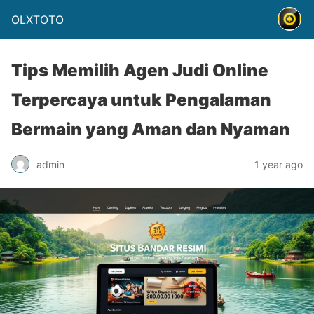
OLXTOTO
Tips Memilih Agen Judi Online
Terpercaya untuk Pengalaman
Bermain yang Aman dan Nyaman
admin
1 year ago