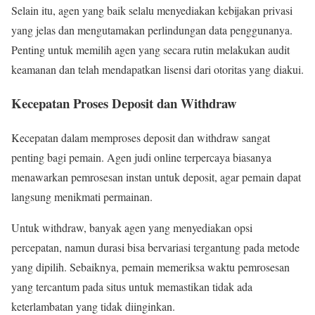
Selain itu, agen yang baik selalu menyediakan kebijakan privasi
yang jelas dan mengutamakan perlindungan data penggunanya.
Penting untuk memilih agen yang secara rutin melakukan audit
keamanan dan telah mendapatkan lisensi dari otoritas yang diakui.
Kecepatan Proses Deposit dan Withdraw
Kecepatan dalam memproses deposit dan withdraw sangat
penting bagi pemain. Agen judi online terpercaya biasanya
menawarkan pemrosesan instan untuk deposit, agar pemain dapat
langsung menikmati permainan.
Untuk withdraw, banyak agen yang menyediakan opsi
percepatan, namun durasi bisa bervariasi tergantung pada metode
yang dipilih. Sebaiknya, pemain memeriksa waktu pemrosesan
yang tercantum pada situs untuk memastikan tidak ada
keterlambatan yang tidak diinginkan.