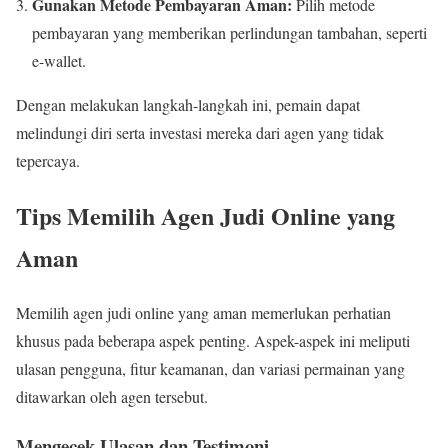
Gunakan Metode Pembayaran Aman:
Pilih metode
pembayaran yang memberikan perlindungan tambahan, seperti
e-wallet.
Dengan melakukan langkah-langkah ini, pemain dapat
melindungi diri serta investasi mereka dari agen yang tidak
tepercaya.
Tips Memilih Agen Judi Online yang
Aman
Memilih agen judi online yang aman memerlukan perhatian
khusus pada beberapa aspek penting. Aspek-aspek ini meliputi
ulasan pengguna, fitur keamanan, dan variasi permainan yang
ditawarkan oleh agen tersebut.
Mengecek Ulasan dan Testimoni