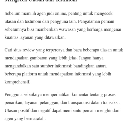
Sebelum memilih agen judi online, penting untuk mengecek
ulasan dan testimoni dari pengguna lain. Pengalaman pemain
sebelumnya bisa memberikan wawasan yang berharga mengenai
kualitas layanan yang ditawarkan.
Cari situs review yang terpercaya dan baca beberapa ulasan untuk
mendapatkan gambaran yang lebih jelas. Jangan hanya
mengandalkan satu sumber informasi; bandingkan antara
beberapa platform untuk mendapatkan informasi yang lebih
komprehensif.
Pengguna sebaiknya memperhatikan komentar tentang proses
penarikan, layanan pelanggan, dan transparansi dalam transaksi.
Ulasan positif dan negatif dapat membantu pemain menghindari
agen yang bermasalah.