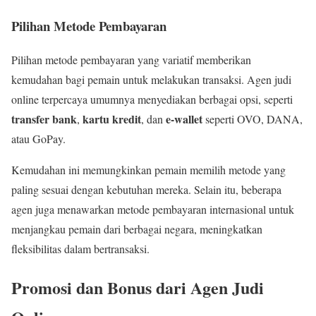
Pilihan Metode Pembayaran
Pilihan metode pembayaran yang variatif memberikan
kemudahan bagi pemain untuk melakukan transaksi. Agen judi
online terpercaya umumnya menyediakan berbagai opsi, seperti
transfer bank
kartu kredit
e-wallet
,
, dan
seperti OVO, DANA,
atau GoPay.
Kemudahan ini memungkinkan pemain memilih metode yang
paling sesuai dengan kebutuhan mereka. Selain itu, beberapa
agen juga menawarkan metode pembayaran internasional untuk
menjangkau pemain dari berbagai negara, meningkatkan
fleksibilitas dalam bertransaksi.
Promosi dan Bonus dari Agen Judi