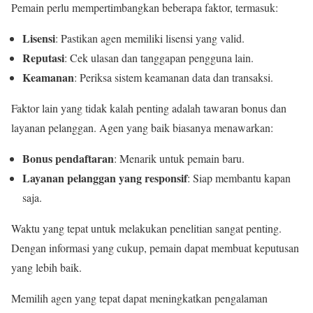
Pemain perlu mempertimbangkan beberapa faktor, termasuk:
Lisensi
: Pastikan agen memiliki lisensi yang valid.
Reputasi
: Cek ulasan dan tanggapan pengguna lain.
Keamanan
: Periksa sistem keamanan data dan transaksi.
Faktor lain yang tidak kalah penting adalah tawaran bonus dan
layanan pelanggan. Agen yang baik biasanya menawarkan:
Bonus pendaftaran
: Menarik untuk pemain baru.
Layanan pelanggan yang responsif
: Siap membantu kapan
saja.
Waktu yang tepat untuk melakukan penelitian sangat penting.
Dengan informasi yang cukup, pemain dapat membuat keputusan
yang lebih baik.
Memilih agen yang tepat dapat meningkatkan pengalaman