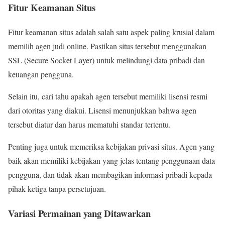
Fitur Keamanan Situs
Fitur keamanan situs adalah salah satu aspek paling krusial dalam
memilih agen judi online. Pastikan situs tersebut menggunakan
SSL (Secure Socket Layer) untuk melindungi data pribadi dan
keuangan pengguna.
Selain itu, cari tahu apakah agen tersebut memiliki lisensi resmi
dari otoritas yang diakui. Lisensi menunjukkan bahwa agen
tersebut diatur dan harus mematuhi standar tertentu.
Penting juga untuk memeriksa kebijakan privasi situs. Agen yang
baik akan memiliki kebijakan yang jelas tentang penggunaan data
pengguna, dan tidak akan membagikan informasi pribadi kepada
pihak ketiga tanpa persetujuan.
Variasi Permainan yang Ditawarkan