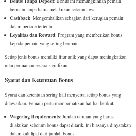
Bonus Tanpa Deposit
: Bonus ini memungkinkan pemain
bermain tanpa harus melakukan setoran awal.
Cashback
: Mengembalikan sebagian dari kerugian pemain
dalam periode tertentu.
Loyalitas dan Reward
: Program yang memberikan bonus
kepada pemain yang sering bermain.
Setiap jenis bonus memiliki fitur unik yang dapat meningkatkan
nilai permainan secara signifikan.
Syarat dan Ketentuan Bonus
Syarat dan ketentuan sering kali menyertai setiap bonus yang
ditawarkan. Pemain perlu memperhatikan hal-hal berikut:
Wagering Requirements
: Jumlah taruhan yang harus
dilakukan sebelum bonus dapat ditarik. Ini biasanya dinyatakan
dalam kali lipat dari jumlah bonus.