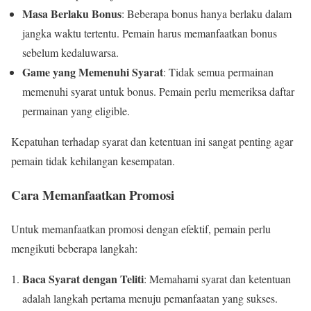
Masa Berlaku Bonus
: Beberapa bonus hanya berlaku dalam
jangka waktu tertentu. Pemain harus memanfaatkan bonus
sebelum kedaluwarsa.
Game yang Memenuhi Syarat
: Tidak semua permainan
memenuhi syarat untuk bonus. Pemain perlu memeriksa daftar
permainan yang eligible.
Kepatuhan terhadap syarat dan ketentuan ini sangat penting agar
pemain tidak kehilangan kesempatan.
Cara Memanfaatkan Promosi
Untuk memanfaatkan promosi dengan efektif, pemain perlu
mengikuti beberapa langkah:
Baca Syarat dengan Teliti
: Memahami syarat dan ketentuan
adalah langkah pertama menuju pemanfaatan yang sukses.