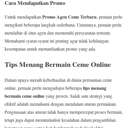
Cara Mendapatkan Promo
Promo Agen Ceme Terbaru
Untuk mendapatkan
, pemain perlu
mengikuti beberapa langkah sederhana. Umumnya, pemain perlu
mendaftar di situs agen dan memenuhi persyaratan tertentu.
Memahami syarat-syarat ini penting agar tidak kehilangan
kesempatan untuk memanfaatkan promo yang ada.
Tips Menang Bermain Ceme Online
Dalam upaya meraih keberhasilan di dunia permainan ceme
tips menang
online, pemain perlu mengadopsi beberapa
bermain ceme online
yang proven. Salah satu strategi yang
efektif adalah memahami dengan mendalam aturan permainan.
Penguasaan atas aturan tidak hanya mempercepat proses bermain,
tetapi juga dapat meminimalisir kesalahan dalam pengambilan
keputusan yang sering kali berdampak pada hasil akhir