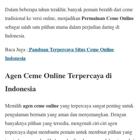
Dalam beberapa tahun terakhir, banyak pemain beralih dari ceme
Permainan Ceme Online
tradisional ke versi online, menjadikan
sebagai salah satu pilihan utama dalam perjudian daring di
Indonesia.
Panduan Terpercaya Situs Ceme Online
Baca Juga :
Indonesia
Agen Ceme Online Terpercaya di
Indonesia
agen ceme online
Memilih
yang terpercaya sangat penting untuk
pengalaman bermain yang aman dan menyenangkan. Dengan
banyaknya pilihan yang tersedia, mengenali ciri-ciri agen
terpercaya dapat membantu pemain untuk membuat pilihan yang