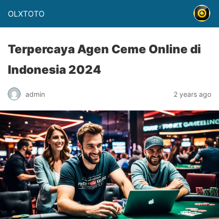
OLXTOTO
Terpercaya Agen Ceme Online di
Indonesia 2024
admin
2 years ago