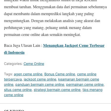
membuat taruhan. Menggunakan data dari permainan sebelumnya
dapat membantu dalam memprediksi langkah yang paling
menguntungkan. Dengan melakukan analisis yang akurat dan
perhitungan yang matang, peluang untuk menang dalam
permainan ceme online akan semakin meningkat.
Menangkan Jackpot Ceme Terbesar
Baca Juga Ulasan Lain :
di Indonesia
Categories:
Ceme Online
Tags:
agen ceme online
,
Bonus Ceme online
,
ceme online
terpercaya
,
jackpot ceme online
,
keamanan bermain ceme
online
,
panduan bermain ceme online
,
permainan ceme online
,
situs ceme online
,
strategi bermain ceme online
,
tips menang
ceme online