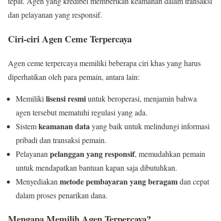
tepat. Agen yang kredibel memberikan keamanan dalam transaksi
dan pelayanan yang responsif.
Ciri-ciri Agen Ceme Terpercaya
Agen ceme terpercaya memiliki beberapa ciri khas yang harus
diperhatikan oleh para pemain, antara lain:
lisensi resmi
Memiliki
untuk beroperasi, menjamin bahwa
agen tersebut mematuhi regulasi yang ada.
keamanan data
Sistem
yang baik untuk melindungi informasi
pribadi dan transaksi pemain.
pelanggan yang responsif
Pelayanan
, memudahkan pemain
untuk mendapatkan bantuan kapan saja dibutuhkan.
metode pembayaran yang beragam
Menyediakan
dan cepat
dalam proses penarikan dana.
Mengapa Memilih Agen Terpercaya?