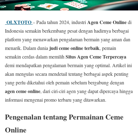
OLXTOTO
Agen Ceme Online
– Pada tahun 2024, industri
di
Indonesia semakin berkembang pesat dengan hadirnya berbagai
platform yang menawarkan pengalaman bermain yang aman dan
judi ceme online terbaik
menarik. Dalam dunia
, pemain
Situs Agen Ceme Terpercaya
semakin cerdas dalam memilih
demi mendapatkan pengalaman bermain yang optimal. Artikel ini
akan mengulas secara mendetail tentang berbagai aspek penting
yang perlu diketahui oleh pemain sebelum bergabung dengan
agen ceme online
, dari ciri-ciri agen yang dapat dipercaya hingga
informasi mengenai promo terbaru yang ditawarkan.
Pengenalan tentang Permainan Ceme
Online