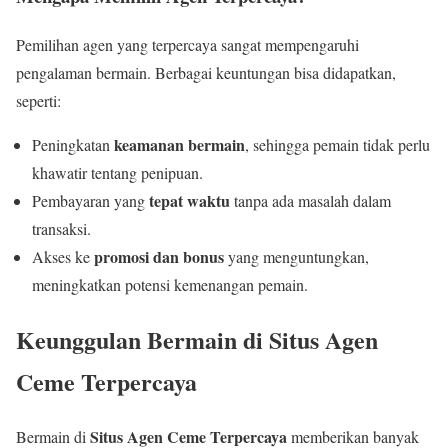
Pemilihan agen yang terpercaya sangat mempengaruhi
pengalaman bermain. Berbagai keuntungan bisa didapatkan,
seperti:
keamanan bermain
Peningkatan
, sehingga pemain tidak perlu
khawatir tentang penipuan.
tepat waktu
Pembayaran yang
tanpa ada masalah dalam
transaksi.
promosi dan bonus
Akses ke
yang menguntungkan,
meningkatkan potensi kemenangan pemain.
Keunggulan Bermain di Situs Agen
Ceme Terpercaya
Situs Agen Ceme Terpercaya
Bermain di
memberikan banyak