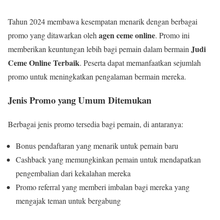
Tahun 2024 membawa kesempatan menarik dengan berbagai
agen ceme online
promo yang ditawarkan oleh
. Promo ini
Judi
memberikan keuntungan lebih bagi pemain dalam bermain
Ceme Online Terbaik
. Peserta dapat memanfaatkan sejumlah
promo untuk meningkatkan pengalaman bermain mereka.
Jenis Promo yang Umum Ditemukan
Berbagai jenis promo tersedia bagi pemain, di antaranya:
Bonus pendaftaran yang menarik untuk pemain baru
Cashback yang memungkinkan pemain untuk mendapatkan
pengembalian dari kekalahan mereka
Promo referral yang memberi imbalan bagi mereka yang
mengajak teman untuk bergabung