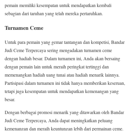
pemain memiliki kesempatan untuk mendapatkan kembali
sebagian dari taruhan yang telah mereka pertaruhkan.
Turnamen Ceme
Untuk para pemain yang gemar tantangan dan kompetisi, Bandar
Judi Ceme Terpercaya sering mengadakan turnamen ceme
dengan hadiah besar. Dalam turnamen ini, Anda akan bersaing
dengan pemain lain untuk meraih peringkat tertinggi dan
memenangkan hadiah uang tunai atau hadiah menarik lainnya.
Partisipasi dalam turnamen ini tidak hanya memberikan keseruan,
tetapi juga kesempatan untuk mendapatkan kemenangan yang
besar.
Dengan berbagai promosi menarik yang ditawarkan oleh Bandar
Judi Ceme Terpercaya, Anda dapat meningkatkan peluang
kemenangan dan meraih keuntungan lebih dari permainan ceme.