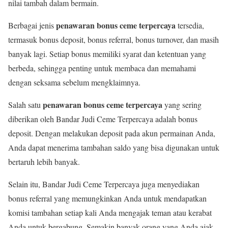
nilai tambah dalam bermain.
penawaran bonus ceme terpercaya
Berbagai jenis
tersedia,
termasuk bonus deposit, bonus referral, bonus turnover, dan masih
banyak lagi. Setiap bonus memiliki syarat dan ketentuan yang
berbeda, sehingga penting untuk membaca dan memahami
dengan seksama sebelum mengklaimnya.
penawaran bonus ceme terpercaya
Salah satu
yang sering
diberikan oleh Bandar Judi Ceme Terpercaya adalah bonus
deposit. Dengan melakukan deposit pada akun permainan Anda,
Anda dapat menerima tambahan saldo yang bisa digunakan untuk
bertaruh lebih banyak.
Selain itu, Bandar Judi Ceme Terpercaya juga menyediakan
bonus referral yang memungkinkan Anda untuk mendapatkan
komisi tambahan setiap kali Anda mengajak teman atau kerabat
Anda untuk bergabung. Semakin banyak orang yang Anda ajak,