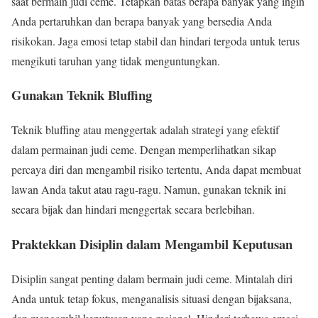
saat bermain judi ceme. Tetapkan batas berapa banyak yang ingin
Anda pertaruhkan dan berapa banyak yang bersedia Anda
risikokan. Jaga emosi tetap stabil dan hindari tergoda untuk terus
mengikuti taruhan yang tidak menguntungkan.
Gunakan Teknik Bluffing
Teknik bluffing atau menggertak adalah strategi yang efektif
dalam permainan judi ceme. Dengan memperlihatkan sikap
percaya diri dan mengambil risiko tertentu, Anda dapat membuat
lawan Anda takut atau ragu-ragu. Namun, gunakan teknik ini
secara bijak dan hindari menggertak secara berlebihan.
Praktekkan Disiplin dalam Mengambil Keputusan
Disiplin sangat penting dalam bermain judi ceme. Mintalah diri
Anda untuk tetap fokus, menganalisis situasi dengan bijaksana,