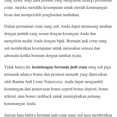
ceme, mereka memiliki kesempatan untuk meraih kemenangan
besar dan memperoleh penghasilan tambahan.
Dalam permainan ceme uang asli, Anda dapat memasang taruhan
dengan jumlah yang sesuai dengan keuangan Anda dan
mengelola modal Anda dengan bijak. Bermain judi ceme uang
asli memberikan kesempatan untuk merasakan sensasi dan
adrenalin ketika bermain dengan taruhan nyata.
keuntungan bermain judi ceme
Tidak hanya itu,
uang asli juga
termasuk adanya bonus dan promosi menarik yang ditawarkan
oleh Bandar Judi Ceme Terpercaya. Anda dapat mengambil
keuntungan dari penawaran bonus seperti bonus deposit, bonus
referral, atau bonus cashback untuk meningkatkan peluang
kemenangan Anda.
Jangan lupa bahwa bermain judi ceme uang asli juga memberikan