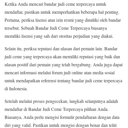
Ketika Anda mencari bandar judi ceme terpercaya untuk
mendaftar, pastikan untuk memperhatikan beberapa hal penting.
Pertama, periksa lisensi atau izin resmi yang dimiliki oleh bandar
tersebut. Sebuah Bandar Judi Ceme Terpercaya biasanya
memiliki lisensi yang sah dari otoritas perjudian yang diakui.
Selain itu, periksa reputasi dan ulasan dari pemain lain. Bandar
judi ceme yang terpercaya akan memiliki reputasi yang baik dan
ulasan positif dari pemain yang telah bergabung. Anda juga dapat
mencari informasi melalui forum judi online atau media sosial
untuk mendapatkan referensi tentang bandar judi ceme terpercaya
di Indonesia.
Setelah melalui proses pengecekan, langkah selanjutnya adalah
mendaftar di Bandar Judi Ceme Terpercaya pilihan Anda.
Biasanya, Anda perlu mengisi formulir pendaftaran dengan data
diri yang valid. Pastikan untuk mengisi dengan benar dan teliti