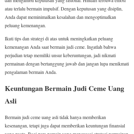
dan mengambil keputusan yang rasional. Hindari terbawa emosi
atau terlalu bermain impulsif. Dengan keputusan yang disiplin,
Anda dapat meminimalkan kesalahan dan mengoptimalkan
peluang kemenangan.
Ikuti tips dan strategi di atas untuk meningkatkan peluang
kemenangan Anda saat bermain judi ceme. Ingatlah bahwa
perjudian tetap memiliki unsur keberuntungan, jadi nikmati
permainan dengan bertanggung jawab dan jangan lupa menikmati
pengalaman bermain Anda.
Keuntungan Bermain Judi Ceme Uang
Asli
Bermain judi ceme uang asli tidak hanya memberikan
kesenangan, tetapi juga dapat memberikan keuntungan finansial
yang nyata. Bagi para pemain yang menguasai strategi permainan