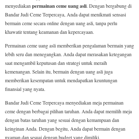
permainan ceme uang asli
menyediakan
. Dengan bergabung di
Bandar Judi Ceme Terpercaya, Anda dapat menikmati sensasi
bermain ceme secara online dengan uang asli, tanpa perlu
khawatir tentang keamanan dan kepercayaan.
Permainan ceme uang asli memberikan pengalaman bermain yang
lebih seru dan menegangkan. Anda dapat merasakan ketegangan
saat mengambil keputusan dan strategi untuk meraih
kemenangan. Selain itu, bermain dengan uang asli juga
memberikan kesempatan untuk mendapatkan keuntungan
finansial yang nyata.
Bandar Judi Ceme Terpercaya menyediakan meja permainan
ceme dengan berbagai pilihan taruhan. Anda dapat memilih meja
dengan batas taruhan yang sesuai dengan kemampuan dan
keinginan Anda. Dengan begitu, Anda dapat bermain dengan
nyaman dan sesuai dengan budget yang dimiliki.