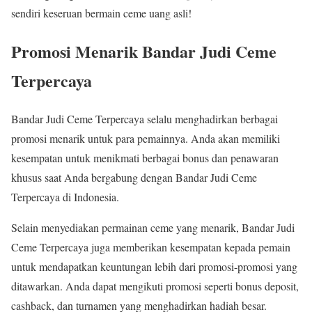
sendiri keseruan bermain ceme uang asli!
Promosi Menarik Bandar Judi Ceme
Terpercaya
Bandar Judi Ceme Terpercaya selalu menghadirkan berbagai
promosi menarik untuk para pemainnya. Anda akan memiliki
kesempatan untuk menikmati berbagai bonus dan penawaran
khusus saat Anda bergabung dengan Bandar Judi Ceme
Terpercaya di Indonesia.
Selain menyediakan permainan ceme yang menarik, Bandar Judi
Ceme Terpercaya juga memberikan kesempatan kepada pemain
untuk mendapatkan keuntungan lebih dari promosi-promosi yang
ditawarkan. Anda dapat mengikuti promosi seperti bonus deposit,
cashback, dan turnamen yang menghadirkan hadiah besar.