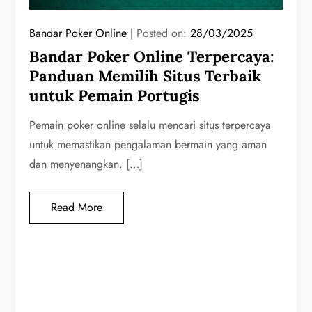
Bandar Poker Online
Posted on:
28/03/2025
Bandar Poker Online Terpercaya:
Panduan Memilih Situs Terbaik
untuk Pemain Portugis
Pemain poker online selalu mencari situs terpercaya
untuk memastikan pengalaman bermain yang aman
dan menyenangkan. […]
Read More