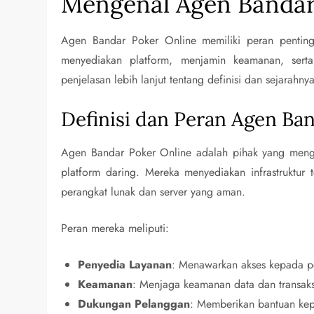
Mengenal Agen Bandar
Agen Bandar Poker Online memiliki peran pentin
menyediakan platform, menjamin keamanan, sert
penjelasan lebih lanjut tentang definisi dan sejarahnya
Definisi dan Peran Agen Ba
Agen Bandar Poker Online adalah pihak yang meng
platform daring. Mereka menyediakan infrastruktur
perangkat lunak dan server yang aman.
Peran mereka meliputi:
Penyedia Layanan
: Menawarkan akses kepada pe
Keamanan
: Menjaga keamanan data dan transak
Dukungan Pelanggan
: Memberikan bantuan kep