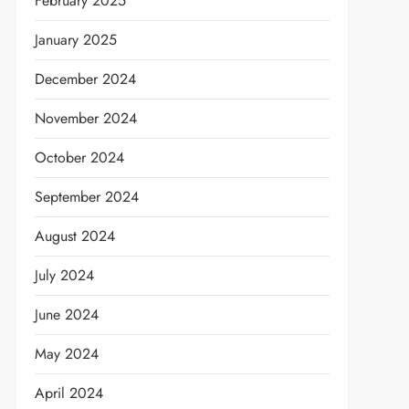
February 2025
January 2025
December 2024
November 2024
October 2024
September 2024
August 2024
July 2024
June 2024
May 2024
April 2024