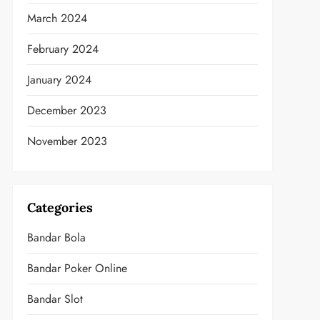
March 2024
February 2024
January 2024
December 2023
November 2023
Categories
Bandar Bola
Bandar Poker Online
Bandar Slot