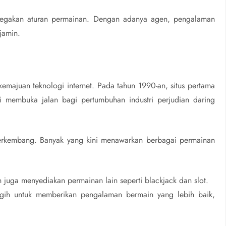
negakan aturan permainan. Dengan adanya agen, pengalaman
rjamin.
emajuan teknologi internet. Pada tahun 1990-an, situs pertama
 membuka jalan bagi pertumbuhan industri perjudian daring
berkembang. Banyak yang kini menawarkan berbagai permainan
n juga menyediakan permainan lain seperti blackjack dan slot.
gih untuk memberikan pengalaman bermain yang lebih baik,