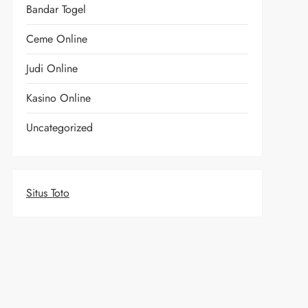
Bandar Togel
Ceme Online
Judi Online
Kasino Online
Uncategorized
Situs Toto