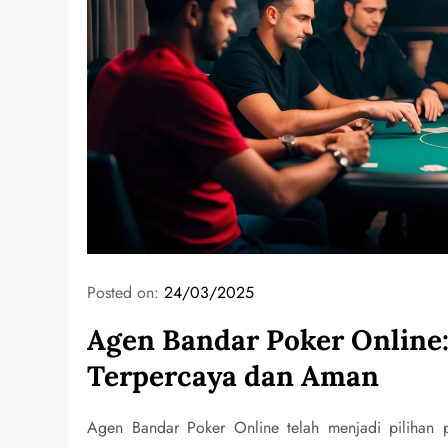
Posted on:
24/03/2025
Agen Bandar Poker Online
Terpercaya dan Aman
Agen Bandar Poker Online telah menjadi pilihan 