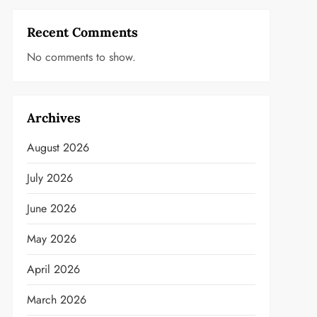
Recent Comments
No comments to show.
Archives
August 2026
July 2026
June 2026
May 2026
April 2026
March 2026