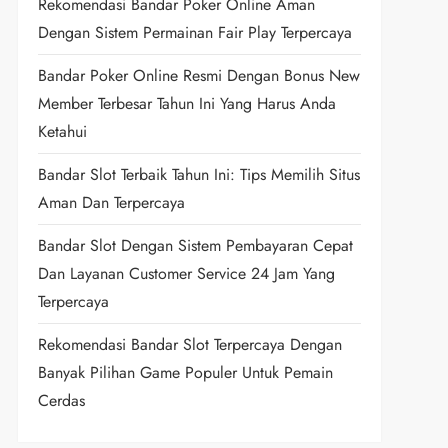
Rekomendasi Bandar Poker Online Aman
Dengan Sistem Permainan Fair Play Terpercaya
Bandar Poker Online Resmi Dengan Bonus New
Member Terbesar Tahun Ini Yang Harus Anda
Ketahui
Bandar Slot Terbaik Tahun Ini: Tips Memilih Situs
Aman Dan Terpercaya
Bandar Slot Dengan Sistem Pembayaran Cepat
Dan Layanan Customer Service 24 Jam Yang
Terpercaya
Rekomendasi Bandar Slot Terpercaya Dengan
Banyak Pilihan Game Populer Untuk Pemain
Cerdas