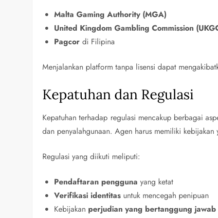
Malta Gaming Authority (MGA)
United Kingdom Gambling Commission (UKG
Pagcor
di Filipina
Menjalankan platform tanpa lisensi dapat mengakibat
Kepatuhan dan Regulasi
Kepatuhan terhadap regulasi mencakup berbagai asp
dan penyalahgunaan. Agen harus memiliki kebijakan y
Regulasi yang diikuti meliputi:
Pendaftaran pengguna
yang ketat
Verifikasi identitas
untuk mencegah penipuan
Kebijakan
perjudian yang bertanggung jawab