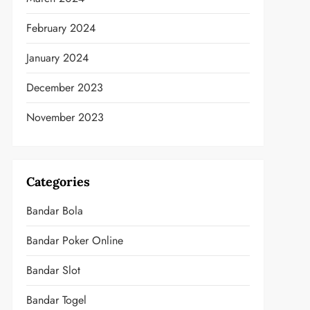
February 2024
January 2024
December 2023
November 2023
Categories
Bandar Bola
Bandar Poker Online
Bandar Slot
Bandar Togel