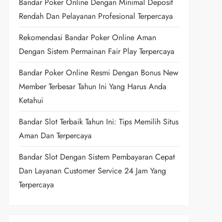
Bandar Poker Online Dengan Minimal Deposit
Rendah Dan Pelayanan Profesional Terpercaya
Rekomendasi Bandar Poker Online Aman
Dengan Sistem Permainan Fair Play Terpercaya
Bandar Poker Online Resmi Dengan Bonus New
Member Terbesar Tahun Ini Yang Harus Anda
Ketahui
Bandar Slot Terbaik Tahun Ini: Tips Memilih Situs
Aman Dan Terpercaya
Bandar Slot Dengan Sistem Pembayaran Cepat
Dan Layanan Customer Service 24 Jam Yang
Terpercaya