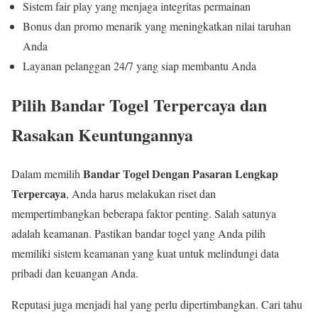
Sistem fair play yang menjaga integritas permainan
Bonus dan promo menarik yang meningkatkan nilai taruhan
Anda
Layanan pelanggan 24/7 yang siap membantu Anda
Pilih Bandar Togel Terpercaya dan
Rasakan Keuntungannya
Bandar Togel Dengan Pasaran Lengkap
Dalam memilih
Terpercaya
, Anda harus melakukan riset dan
mempertimbangkan beberapa faktor penting. Salah satunya
adalah keamanan. Pastikan bandar togel yang Anda pilih
memiliki sistem keamanan yang kuat untuk melindungi data
pribadi dan keuangan Anda.
Reputasi juga menjadi hal yang perlu dipertimbangkan. Cari tahu