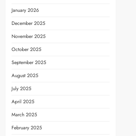
January 2026
December 2025
November 2025
October 2025
September 2025
August 2025
July 2025
April 2025
March 2025
February 2025