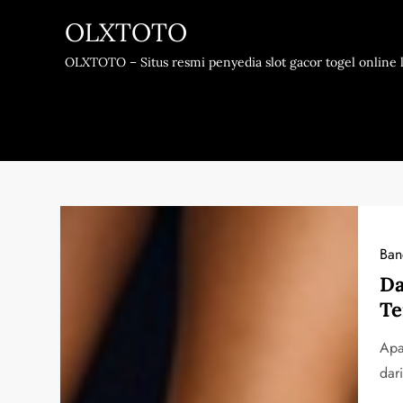
Skip
OLXTOTO
to
content
OLXTOTO – Situs resmi penyedia slot gacor togel online 
Ban
Da
Te
Apa
dar