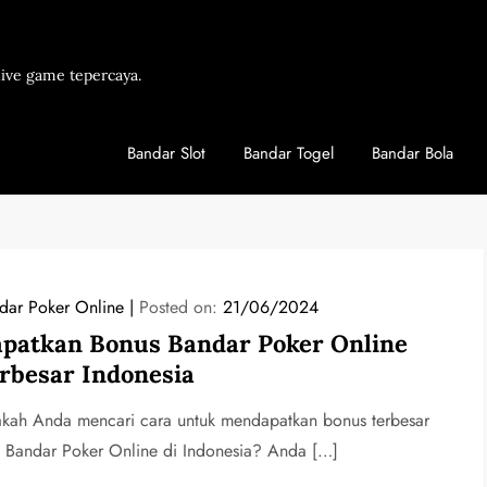
live game tepercaya.
Bandar Slot
Bandar Togel
Bandar Bola
dar Poker Online
Posted on:
21/06/2024
patkan Bonus Bandar Poker Online
rbesar Indonesia
kah Anda mencari cara untuk mendapatkan bonus terbesar
i Bandar Poker Online di Indonesia? Anda […]