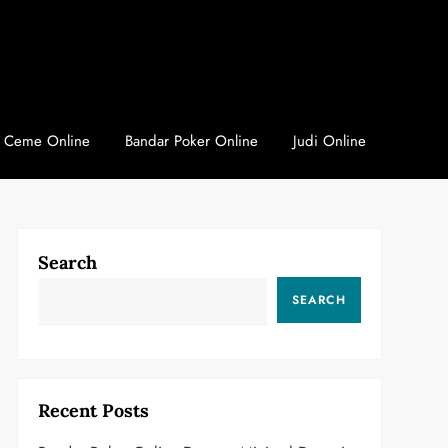
Ceme Online
Bandar Poker Online
Judi Online
Search
SEARCH
Recent Posts