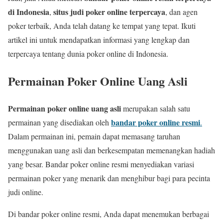
di Indonesia
situs judi poker online terpercaya
,
, dan agen
poker terbaik, Anda telah datang ke tempat yang tepat. Ikuti
artikel ini untuk mendapatkan informasi yang lengkap dan
terpercaya tentang dunia poker online di Indonesia.
Permainan Poker Online Uang Asli
Permainan poker online uang asli
merupakan salah satu
bandar poker online resmi
permainan yang disediakan oleh
.
Dalam permainan ini, pemain dapat memasang taruhan
menggunakan uang asli dan berkesempatan memenangkan hadiah
yang besar. Bandar poker online resmi menyediakan variasi
permainan poker yang menarik dan menghibur bagi para pecinta
judi online.
Di bandar poker online resmi, Anda dapat menemukan berbagai