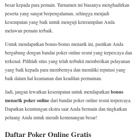
besar kepada para pemain. Turnamen ini biasanya menghadirkan
peserta yang sangat berpengalaman, sehingga menjadi
kesempatan yang baik untuk menguji keterampilan Anda
melawan pemain terbaik.
Untuk mendapatkan bonus-bonus menarik ini, pastikan Anda
bergabung dengan bandar poker online resmi yang terpercaya dan
terkenal. Pilihlah situs yang telah terbukti memberikan pelayanan
yang baik kepada para membernya dan memiliki reputasi yang
baik dalam hal keamanan dan keadilan permainan.
bonus
Jadi, jangan lewatkan kesempatan untuk mendapatkan
menarik poker online
dari bandar poker online resmi terpercaya.
Dapatkan keuntungan ekstra saat Anda bermain dan tingkatkan
peluang Anda untuk meraih kemenangan besar!
Daftar Poker Online Gratis