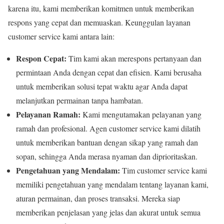
karena itu, kami memberikan komitmen untuk memberikan
respons yang cepat dan memuaskan. Keunggulan layanan
customer service kami antara lain:
Respon Cepat:
Tim kami akan merespons pertanyaan dan
permintaan Anda dengan cepat dan efisien. Kami berusaha
untuk memberikan solusi tepat waktu agar Anda dapat
melanjutkan permainan tanpa hambatan.
Pelayanan Ramah:
Kami mengutamakan pelayanan yang
ramah dan profesional. Agen customer service kami dilatih
untuk memberikan bantuan dengan sikap yang ramah dan
sopan, sehingga Anda merasa nyaman dan diprioritaskan.
Pengetahuan yang Mendalam:
Tim customer service kami
memiliki pengetahuan yang mendalam tentang layanan kami,
aturan permainan, dan proses transaksi. Mereka siap
memberikan penjelasan yang jelas dan akurat untuk semua