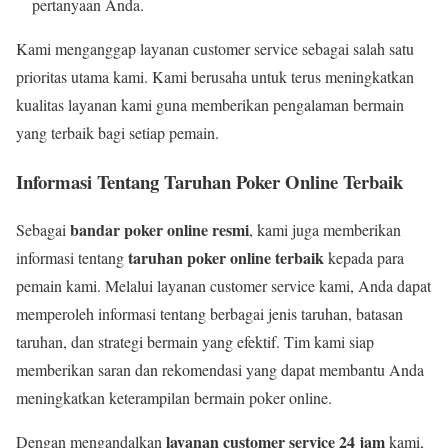
pertanyaan Anda.
Kami menganggap layanan customer service sebagai salah satu
prioritas utama kami. Kami berusaha untuk terus meningkatkan
kualitas layanan kami guna memberikan pengalaman bermain
yang terbaik bagi setiap pemain.
Informasi Tentang Taruhan Poker Online Terbaik
bandar poker online resmi
Sebagai
, kami juga memberikan
taruhan poker online terbaik
informasi tentang
kepada para
pemain kami. Melalui layanan customer service kami, Anda dapat
memperoleh informasi tentang berbagai jenis taruhan, batasan
taruhan, dan strategi bermain yang efektif. Tim kami siap
memberikan saran dan rekomendasi yang dapat membantu Anda
meningkatkan keterampilan bermain poker online.
layanan customer service 24 jam
Dengan mengandalkan
kami,