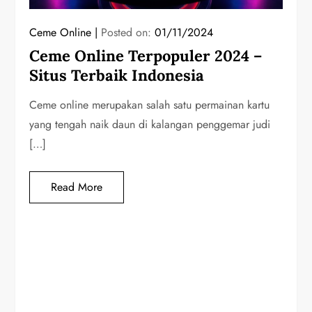
Ceme Online
Posted on:
01/11/2024
Ceme Online Terpopuler 2024 –
Situs Terbaik Indonesia
Ceme online merupakan salah satu permainan kartu
yang tengah naik daun di kalangan penggemar judi
[…]
Read More