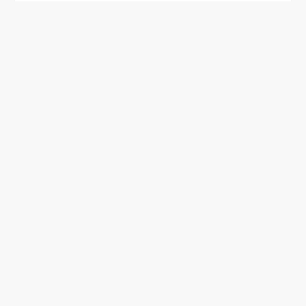
Search
SEARCH