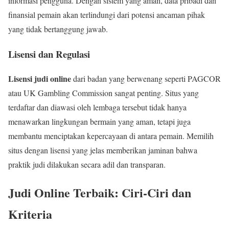
informasi pengguna. Dengan sistem yang aman, data pribadi dan
finansial pemain akan terlindungi dari potensi ancaman pihak
yang tidak bertanggung jawab.
Lisensi dan Regulasi
Lisensi judi online
dari badan yang berwenang seperti PAGCOR
atau UK Gambling Commission sangat penting. Situs yang
terdaftar dan diawasi oleh lembaga tersebut tidak hanya
menawarkan lingkungan bermain yang aman, tetapi juga
membantu menciptakan kepercayaan di antara pemain. Memilih
situs dengan lisensi yang jelas memberikan jaminan bahwa
praktik judi dilakukan secara adil dan transparan.
Judi Online Terbaik: Ciri-Ciri dan
Kriteria