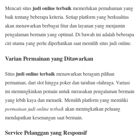
judi online terbaik
Mencari situs
memerlukan pemahaman yang
baik tentang beberapa kriteria. Setiap platform yang berkualitas
akan menawarkan berbagai fitur dan layanan yang menjamin
pengalaman bermain yang optimal. Di bawah ini adalah beberapa
ciri utama yang perlu diperhatikan saat memilih situs judi online.
Varian Permainan yang Ditawarkan
judi online terbaik
Situs
menawarkan beragam pilihan
permainan, dari slot hingga poker dan taruhan olahraga. Variasi
ini memungkinkan pemain untuk merasakan pengalaman bermain
yang lebih kaya dan menarik. Memilih platform yang memiliki
permainan judi online terbaik
akan meningkatkan peluang
mendapatkan kesenangan saat bermain.
Service Pelanggan yang Responsif