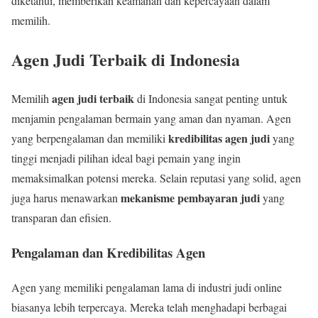
diketahui, memberikan keamanan dan kepercayaan dalam
memilih.
Agen Judi Terbaik di Indonesia
agen judi terbaik
Memilih
di Indonesia sangat penting untuk
menjamin pengalaman bermain yang aman dan nyaman. Agen
kredibilitas agen judi
yang berpengalaman dan memiliki
yang
tinggi menjadi pilihan ideal bagi pemain yang ingin
memaksimalkan potensi mereka. Selain reputasi yang solid, agen
mekanisme pembayaran judi
juga harus menawarkan
yang
transparan dan efisien.
Pengalaman dan Kredibilitas Agen
Agen yang memiliki pengalaman lama di industri judi online
biasanya lebih terpercaya. Mereka telah menghadapi berbagai