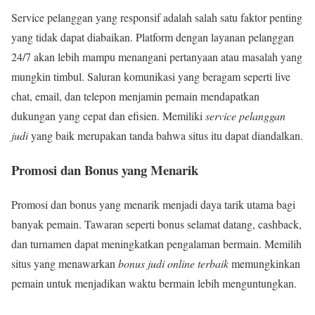
Service pelanggan yang responsif adalah salah satu faktor penting
yang tidak dapat diabaikan. Platform dengan layanan pelanggan
24/7 akan lebih mampu menangani pertanyaan atau masalah yang
mungkin timbul. Saluran komunikasi yang beragam seperti live
chat, email, dan telepon menjamin pemain mendapatkan
dukungan yang cepat dan efisien. Memiliki
service pelanggan
judi
yang baik merupakan tanda bahwa situs itu dapat diandalkan.
Promosi dan Bonus yang Menarik
Promosi dan bonus yang menarik menjadi daya tarik utama bagi
banyak pemain. Tawaran seperti bonus selamat datang, cashback,
dan turnamen dapat meningkatkan pengalaman bermain. Memilih
situs yang menawarkan
bonus judi online terbaik
memungkinkan
pemain untuk menjadikan waktu bermain lebih menguntungkan.