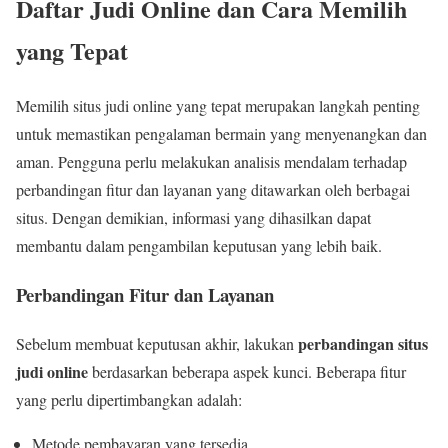
Daftar Judi Online dan Cara Memilih
yang Tepat
Memilih situs judi online yang tepat merupakan langkah penting
untuk memastikan pengalaman bermain yang menyenangkan dan
aman. Pengguna perlu melakukan analisis mendalam terhadap
perbandingan fitur dan layanan yang ditawarkan oleh berbagai
situs. Dengan demikian, informasi yang dihasilkan dapat
membantu dalam pengambilan keputusan yang lebih baik.
Perbandingan Fitur dan Layanan
perbandingan situs
Sebelum membuat keputusan akhir, lakukan
judi online
berdasarkan beberapa aspek kunci. Beberapa fitur
yang perlu dipertimbangkan adalah:
Metode pembayaran yang tersedia.