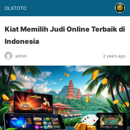
OLXTOTO
Kiat Memilih Judi Online Terbaik di
Indonesia
admin
2 years ago