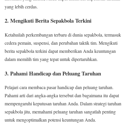
yang lebih cerdas.
2. Mengikuti Berita Sepakbola Terkini
Ketahuilah perkembangan terbaru di dunia sepakbola, termasuk
cedera pemain, suspensi, dan perubahan taktik tim. Mengikuti
berita sepakbola terkini dapat memberikan Anda keuntungan
dalam memilih tim yang tepat untuk dipertaruhkan.
3. Pahami Handicap dan Peluang Taruhan
Pelajari cara membaca pasar handicap dan peluang taruhan.
Pahami arti dari angka-angka tersebut dan bagaimana itu dapat
mempengaruhi keputusan taruhan Anda. Dalam strategi taruhan
sepakbola jitu, memahami peluang taruhan sangatlah penting
untuk mengoptimalkan potensi keuntungan Anda.