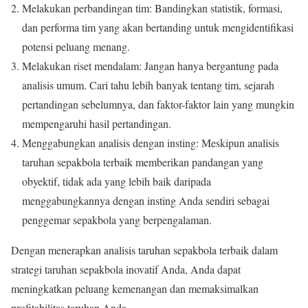
Melakukan perbandingan tim: Bandingkan statistik, formasi,
dan performa tim yang akan bertanding untuk mengidentifikasi
potensi peluang menang.
Melakukan riset mendalam: Jangan hanya bergantung pada
analisis umum. Cari tahu lebih banyak tentang tim, sejarah
pertandingan sebelumnya, dan faktor-faktor lain yang mungkin
mempengaruhi hasil pertandingan.
Menggabungkan analisis dengan insting: Meskipun analisis
taruhan sepakbola terbaik memberikan pandangan yang
obyektif, tidak ada yang lebih baik daripada
menggabungkannya dengan insting Anda sendiri sebagai
penggemar sepakbola yang berpengalaman.
Dengan menerapkan analisis taruhan sepakbola terbaik dalam
strategi taruhan sepakbola inovatif Anda, Anda dapat
meningkatkan peluang kemenangan dan memaksimalkan
profitabilitas taruhan Anda.