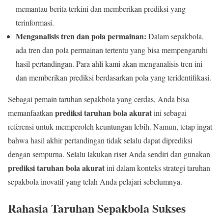
memantau berita terkini dan memberikan prediksi yang
terinformasi.
Menganalisis tren dan pola permainan:
Dalam sepakbola,
ada tren dan pola permainan tertentu yang bisa mempengaruhi
hasil pertandingan. Para ahli kami akan menganalisis tren ini
dan memberikan prediksi berdasarkan pola yang teridentifikasi.
Sebagai pemain taruhan sepakbola yang cerdas, Anda bisa
prediksi taruhan bola akurat
memanfaatkan
ini sebagai
referensi untuk memperoleh keuntungan lebih. Namun, tetap ingat
bahwa hasil akhir pertandingan tidak selalu dapat diprediksi
dengan sempurna. Selalu lakukan riset Anda sendiri dan gunakan
prediksi taruhan bola akurat
ini dalam konteks strategi taruhan
sepakbola inovatif yang telah Anda pelajari sebelumnya.
Rahasia Taruhan Sepakbola Sukses