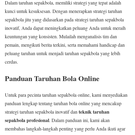
Dalam taruhan sepakbola, memiliki strategi yang tepat adalah
kunci untuk kesuksesan. Dengan menerapkan strategi taruhan
sepakbola jitu yang didasarkan pada strategi taruhan sepakbola
inovatif, Anda dapat meningkatkan peluang Anda untuk meraih
keuntungan yang konsisten. Mulailah menganalisis tim dan
pemain, mengikuti berita terkini, serta memahami handicap dan
peluang taruhan untuk menjadi taruhan sepakbola yang lebih
cerdas.
Panduan Taruhan Bola Online
Untuk para pecinta taruhan sepakbola online, kami menyediakan
panduan lengkap tentang taruhan bola online yang mencakup
teknik taruhan
strategi taruhan sepakbola inovatif dan
sepakbola profesional
. Dalam panduan ini, kami akan
membahas langkah-langkah penting yang perlu Anda ikuti agar