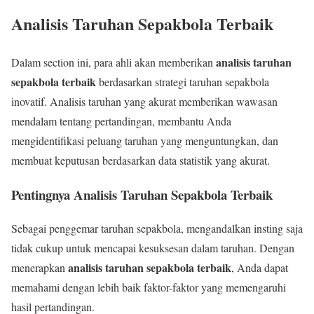
Analisis Taruhan Sepakbola Terbaik
analisis taruhan
Dalam section ini, para ahli akan memberikan
sepakbola terbaik
berdasarkan strategi taruhan sepakbola
inovatif. Analisis taruhan yang akurat memberikan wawasan
mendalam tentang pertandingan, membantu Anda
mengidentifikasi peluang taruhan yang menguntungkan, dan
membuat keputusan berdasarkan data statistik yang akurat.
Pentingnya Analisis Taruhan Sepakbola Terbaik
Sebagai penggemar taruhan sepakbola, mengandalkan insting saja
tidak cukup untuk mencapai kesuksesan dalam taruhan. Dengan
analisis taruhan sepakbola terbaik
menerapkan
, Anda dapat
memahami dengan lebih baik faktor-faktor yang memengaruhi
hasil pertandingan.