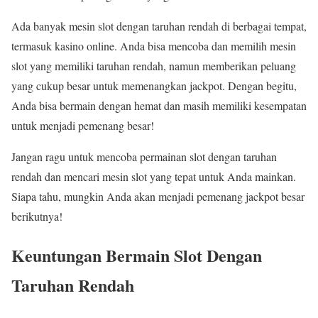
Ada banyak mesin slot dengan taruhan rendah di berbagai tempat,
termasuk kasino online. Anda bisa mencoba dan memilih mesin
slot yang memiliki taruhan rendah, namun memberikan peluang
yang cukup besar untuk memenangkan jackpot. Dengan begitu,
Anda bisa bermain dengan hemat dan masih memiliki kesempatan
untuk menjadi pemenang besar!
Jangan ragu untuk mencoba permainan slot dengan taruhan
rendah dan mencari mesin slot yang tepat untuk Anda mainkan.
Siapa tahu, mungkin Anda akan menjadi pemenang jackpot besar
berikutnya!
Keuntungan Bermain Slot Dengan
Taruhan Rendah