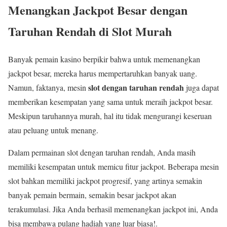
Menangkan Jackpot Besar dengan
Taruhan Rendah di Slot Murah
Banyak pemain kasino berpikir bahwa untuk memenangkan
jackpot besar, mereka harus mempertaruhkan banyak uang.
slot dengan taruhan rendah
Namun, faktanya, mesin
juga dapat
memberikan kesempatan yang sama untuk meraih jackpot besar.
Meskipun taruhannya murah, hal itu tidak mengurangi keseruan
atau peluang untuk menang.
Dalam permainan slot dengan taruhan rendah, Anda masih
memiliki kesempatan untuk memicu fitur jackpot. Beberapa mesin
slot bahkan memiliki jackpot progresif, yang artinya semakin
banyak pemain bermain, semakin besar jackpot akan
terakumulasi. Jika Anda berhasil memenangkan jackpot ini, Anda
bisa membawa pulang hadiah yang luar biasa!.