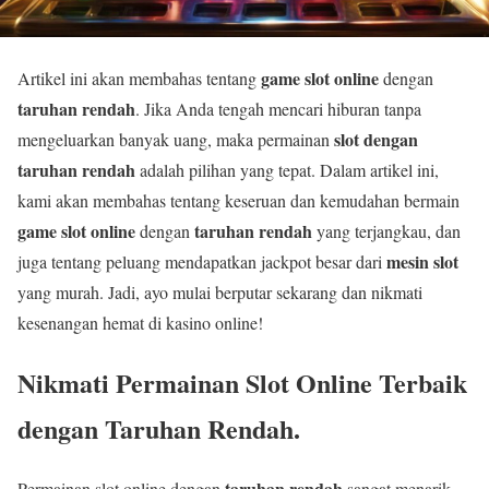
game slot online
Artikel ini akan membahas tentang
dengan
taruhan rendah
. Jika Anda tengah mencari hiburan tanpa
slot dengan
mengeluarkan banyak uang, maka permainan
taruhan rendah
adalah pilihan yang tepat. Dalam artikel ini,
kami akan membahas tentang keseruan dan kemudahan bermain
game slot online
taruhan rendah
dengan
yang terjangkau, dan
mesin slot
juga tentang peluang mendapatkan jackpot besar dari
yang murah. Jadi, ayo mulai berputar sekarang dan nikmati
kesenangan hemat di kasino online!
Nikmati Permainan Slot Online Terbaik
dengan Taruhan Rendah.
taruhan rendah
Permainan slot online dengan
sangat menarik