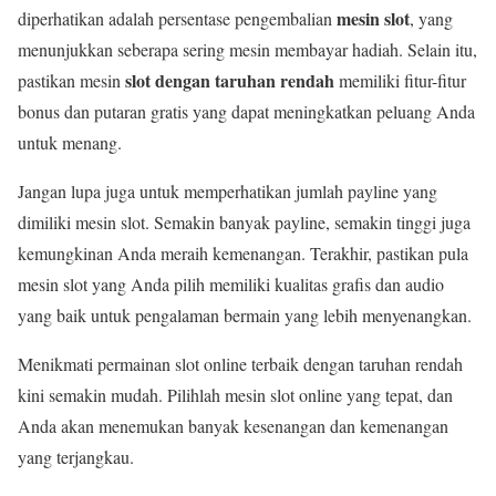
mesin slot
diperhatikan adalah persentase pengembalian
, yang
menunjukkan seberapa sering mesin membayar hadiah. Selain itu,
slot dengan taruhan rendah
pastikan mesin
memiliki fitur-fitur
bonus dan putaran gratis yang dapat meningkatkan peluang Anda
untuk menang.
Jangan lupa juga untuk memperhatikan jumlah payline yang
dimiliki mesin slot. Semakin banyak payline, semakin tinggi juga
kemungkinan Anda meraih kemenangan. Terakhir, pastikan pula
mesin slot yang Anda pilih memiliki kualitas grafis dan audio
yang baik untuk pengalaman bermain yang lebih menyenangkan.
Menikmati permainan slot online terbaik dengan taruhan rendah
kini semakin mudah. Pilihlah mesin slot online yang tepat, dan
Anda akan menemukan banyak kesenangan dan kemenangan
yang terjangkau.