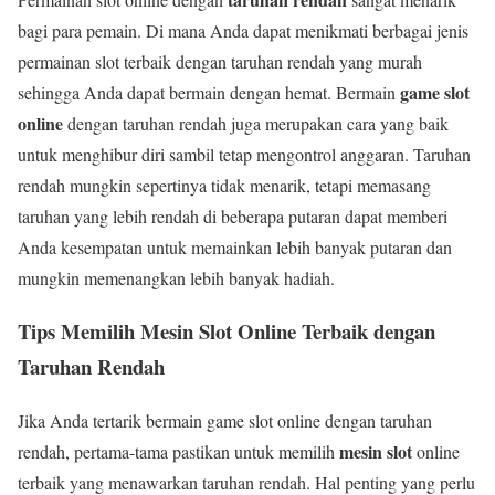
bagi para pemain. Di mana Anda dapat menikmati berbagai jenis
permainan slot terbaik dengan taruhan rendah yang murah
game slot
sehingga Anda dapat bermain dengan hemat. Bermain
online
dengan taruhan rendah juga merupakan cara yang baik
untuk menghibur diri sambil tetap mengontrol anggaran. Taruhan
rendah mungkin sepertinya tidak menarik, tetapi memasang
taruhan yang lebih rendah di beberapa putaran dapat memberi
Anda kesempatan untuk memainkan lebih banyak putaran dan
mungkin memenangkan lebih banyak hadiah.
Tips Memilih Mesin Slot Online Terbaik dengan
Taruhan Rendah
Jika Anda tertarik bermain game slot online dengan taruhan
mesin slot
rendah, pertama-tama pastikan untuk memilih
online
terbaik yang menawarkan taruhan rendah. Hal penting yang perlu