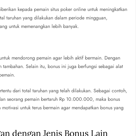
iberikan kepada pemain situs poker online untuk meningkatkan
 total taruhan yang dilakukan dalam periode mingguan,
luang untuk memenangkan lebih banyak.
untuk mendorong pemain agar lebih aktif bermain. Dengan
tambahan. Selain itu, bonus ini juga berfungsi sebagai alat
 pemain.
rtentu dari total taruhan yang telah dilakukan. Sebagai contoh,
n dan seorang pemain bertaruh Rp 10.000.000, maka bonus
 motivasi untuk terus bermain agar mendapatkan bonus yang
an dengan Jenis Bonus Lain