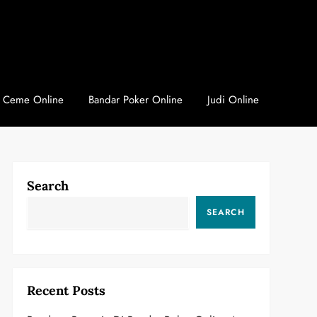
Ceme Online
Bandar Poker Online
Judi Online
Search
SEARCH
Recent Posts