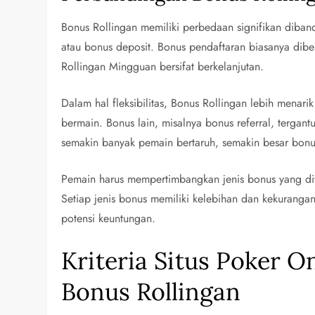
Bonus Rollingan memiliki perbedaan signifikan diban
atau bonus deposit. Bonus pendaftaran biasanya dibe
Rollingan Mingguan bersifat berkelanjutan.
Dalam hal fleksibilitas, Bonus Rollingan lebih menar
bermain. Bonus lain, misalnya bonus referral, tergan
semakin banyak pemain bertaruh, semakin besar bonu
Pemain harus mempertimbangkan jenis bonus yang di
Setiap jenis bonus memiliki kelebihan dan kekuranga
potensi keuntungan.
Kriteria Situs Poker 
Bonus Rollingan