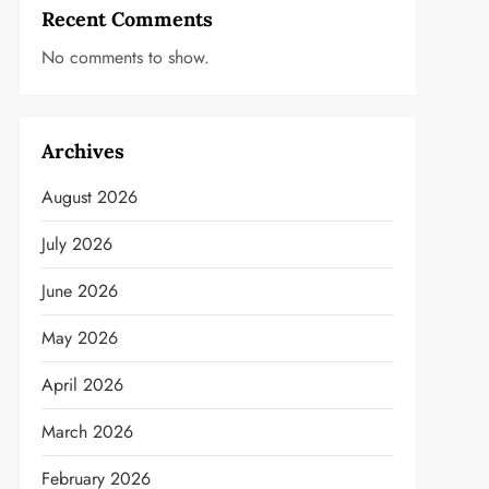
Recent Comments
No comments to show.
Archives
August 2026
July 2026
June 2026
May 2026
April 2026
March 2026
February 2026