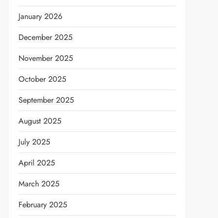
January 2026
December 2025
November 2025
October 2025
September 2025
August 2025
July 2025
April 2025
March 2025
February 2025