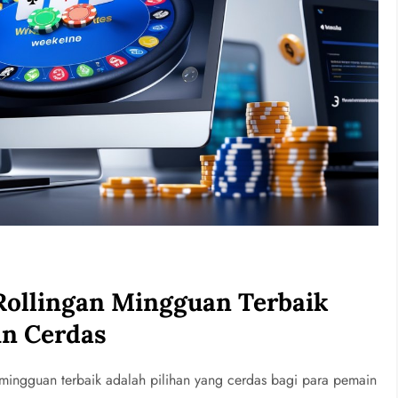
Rollingan Mingguan Terbaik
n Cerdas
mingguan terbaik adalah pilihan yang cerdas bagi para pemain