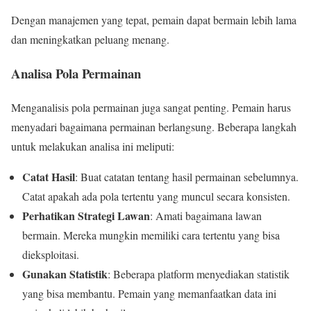
Dengan manajemen yang tepat, pemain dapat bermain lebih lama
dan meningkatkan peluang menang.
Analisa Pola Permainan
Menganalisis pola permainan juga sangat penting. Pemain harus
menyadari bagaimana permainan berlangsung. Beberapa langkah
untuk melakukan analisa ini meliputi:
Catat Hasil
: Buat catatan tentang hasil permainan sebelumnya.
Catat apakah ada pola tertentu yang muncul secara konsisten.
Perhatikan Strategi Lawan
: Amati bagaimana lawan
bermain. Mereka mungkin memiliki cara tertentu yang bisa
dieksploitasi.
Gunakan Statistik
: Beberapa platform menyediakan statistik
yang bisa membantu. Pemain yang memanfaatkan data ini