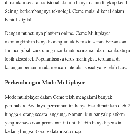
dimainkan secara tradisional, dahulu hanya dalam lingkup kecil.
Seiring berkembangnya teknologi, Ceme mulai dikenal dalam
bentuk digital.
Dengan munculnya platform online, Ceme Multiplayer
memungkinkan banyak orang untuk bermain secara bersamaan.
Ini mengubah cara orang menikmati permainan dan membuatnya
lebih aksesibel. Popularitasnya terus meningkat, terutama di
kalangan pemain muda mencari interaksi sosial yang lebih luas.
Perkembangan Mode Multiplayer
Mode multiplayer dalam Ceme telah mengalami banyak
perubahan. Awalnya, permainan ini hanya bisa dimainkan oleh 2
hingga 4 orang secara langsung. Namun, kini banyak platform
yang menawarkan permainan ini untuk lebih banyak pemain,
kadang hingga 8 orang dalam satu meja.