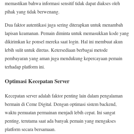
memastikan bahwa informasi sensitif tidak dapat diakses oleh
pihak yang tidak berwenang.
Dua faktor autentikasi juga sering diterapkan untuk menambah
lapisan keamanan. Pemain diminta untuk memasukkan kode yang
dikirimkan ke ponsel mereka saat login. Hal ini membuat akun
lebih sulit untuk diretas. Ketersediaan berbagai metode
pembayaran yang aman juga mendukung kepercayaan pemain
terhadap platform ini.
Optimasi Kecepatan Server
Kecepatan server adalah faktor penting lain dalam pengalaman
bermain di Ceme Digital. Dengan optimasi sistem backend,
waktu pemuatan permainan menjadi lebih cepat. Ini sangat
penting, terutama saat ada banyak pemain yang mengakses
platform secara bersamaan.