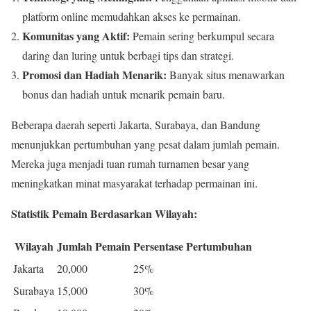
platform online memudahkan akses ke permainan.
Komunitas yang Aktif:
Pemain sering berkumpul secara
daring dan luring untuk berbagi tips dan strategi.
Promosi dan Hadiah Menarik:
Banyak situs menawarkan
bonus dan hadiah untuk menarik pemain baru.
Beberapa daerah seperti Jakarta, Surabaya, dan Bandung
menunjukkan pertumbuhan yang pesat dalam jumlah pemain.
Mereka juga menjadi tuan rumah turnamen besar yang
meningkatkan minat masyarakat terhadap permainan ini.
Statistik Pemain Berdasarkan Wilayah:
Wilayah
Jumlah Pemain
Persentase Pertumbuhan
Jakarta
20,000
25%
Surabaya
15,000
30%