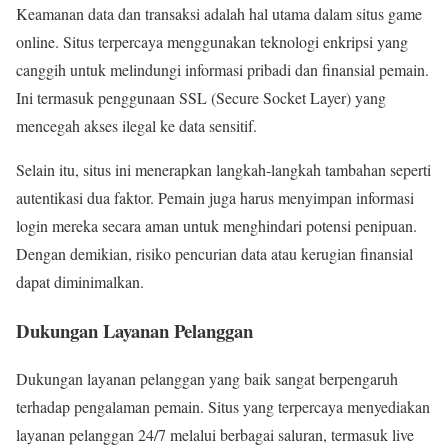
Keamanan data dan transaksi adalah hal utama dalam situs game
online. Situs terpercaya menggunakan teknologi enkripsi yang
canggih untuk melindungi informasi pribadi dan finansial pemain.
Ini termasuk penggunaan SSL (Secure Socket Layer) yang
mencegah akses ilegal ke data sensitif.
Selain itu, situs ini menerapkan langkah-langkah tambahan seperti
autentikasi dua faktor. Pemain juga harus menyimpan informasi
login mereka secara aman untuk menghindari potensi penipuan.
Dengan demikian, risiko pencurian data atau kerugian finansial
dapat diminimalkan.
Dukungan Layanan Pelanggan
Dukungan layanan pelanggan yang baik sangat berpengaruh
terhadap pengalaman pemain. Situs yang terpercaya menyediakan
layanan pelanggan 24/7 melalui berbagai saluran, termasuk live