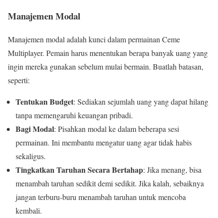
Manajemen Modal
Manajemen modal adalah kunci dalam permainan Ceme
Multiplayer. Pemain harus menentukan berapa banyak uang yang
ingin mereka gunakan sebelum mulai bermain. Buatlah batasan,
seperti:
Tentukan Budget
: Sediakan sejumlah uang yang dapat hilang
tanpa memengaruhi keuangan pribadi.
Bagi Modal
: Pisahkan modal ke dalam beberapa sesi
permainan. Ini membantu mengatur uang agar tidak habis
sekaligus.
Tingkatkan Taruhan Secara Bertahap
: Jika menang, bisa
menambah taruhan sedikit demi sedikit. Jika kalah, sebaiknya
jangan terburu-buru menambah taruhan untuk mencoba
kembali.