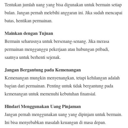
Tentukan jumlah uang yang bisa digunakan untuk bermain setiap
bulan. Jangan pernah melebihi anggaran ini. Jika sudah mencapai
batas, hentikan permainan.
Mainkan dengan Tujuan
Bermain seharusnya untuk bersenang-senang. Jika merasa
permainan mengganggu pekerjaan atau hubungan pribadi,
saatnya untuk berhenti sejenak.
Jangan Bergantung pada Kemenangan
Kemenangan mungkin menyenangkan, tetapi kehilangan adalah
bagian dari permainan. Penting untuk tidak bergantung pada
kemenangan untuk memenuhi kebutuhan finansial.
Hindari Menggunakan Uang Pinjaman
Jangan pernah menggunakan uang yang dipinjam untuk bermain.
Ini bisa menyebabkan masalah keuangan di masa depan.