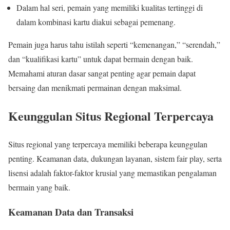
Dalam hal seri, pemain yang memiliki kualitas tertinggi di
dalam kombinasi kartu diakui sebagai pemenang.
Pemain juga harus tahu istilah seperti “kemenangan,” “serendah,”
dan “kualifikasi kartu” untuk dapat bermain dengan baik.
Memahami aturan dasar sangat penting agar pemain dapat
bersaing dan menikmati permainan dengan maksimal.
Keunggulan Situs Regional Terpercaya
Situs regional yang terpercaya memiliki beberapa keunggulan
penting. Keamanan data, dukungan layanan, sistem fair play, serta
lisensi adalah faktor-faktor krusial yang memastikan pengalaman
bermain yang baik.
Keamanan Data dan Transaksi