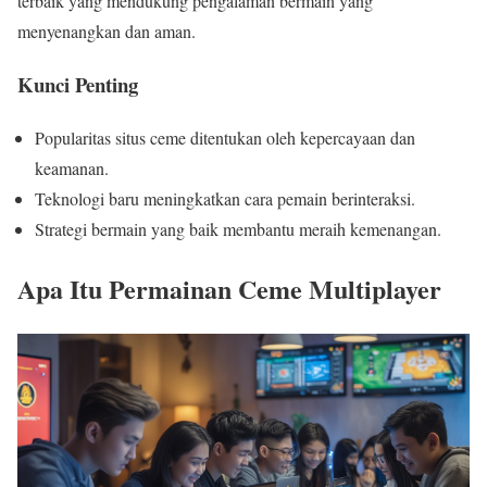
terbaik yang mendukung pengalaman bermain yang
menyenangkan dan aman.
Kunci Penting
Popularitas situs ceme ditentukan oleh kepercayaan dan
keamanan.
Teknologi baru meningkatkan cara pemain berinteraksi.
Strategi bermain yang baik membantu meraih kemenangan.
Apa Itu Permainan Ceme Multiplayer