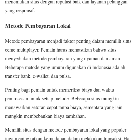
menemukan situs dengan reputasi baik dan layanan pelanggan
yang responsif.
Metode Pembayaran Lokal
Metode pembayaran menjadi faktor penting dalam memilih situs
ceme multiplayer. Pemain harus memastikan bahwa situs
menyediakan metode pembayaran yang nyaman dan aman.
Beberapa metode yang umum digunakan di Indonesia adalah
transfer bank, e-wallet, dan pulsa.
Penting bagi pemain untuk memeriksa biaya dan waktu
pemrosesan untuk setiap metode. Beberapa situs mungkin
menawarkan setoran cepat tanpa biaya, sementara yang lain
mungkin membebankan biaya tambahan.
Memilih situs dengan metode pembayaran lokal yang populer
juga meningkatkan kemudahan dalam melakukan transaksi. Hal