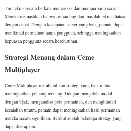
Tim teknis secara berkala memeriksa dan memperbarui server.
Mereka memastikan bahwa semua bug dan masalah teknis diatasi
dengan cepat. Dengan kecepatan server yang baik, pemain dapat
menikmati permainan tanpa gangguan, sehingga meningkatkan
kepuasan pengguna secara keseluruhan.
Strategi Menang dalam Ceme
Multiplayer
Ceme Multiplayer membutuhkan strategi yang baik untuk
meningkatkan peluang menang. Dengan mengelola modal
dengan bijak, menganalisa pola permainan, dan menghindari
kesalahan umum, pemain dapat meningkatkan hasil permainan
mereka secara signifikan. Berikut adalah beberapa strategi yang
dapat diterapkan.