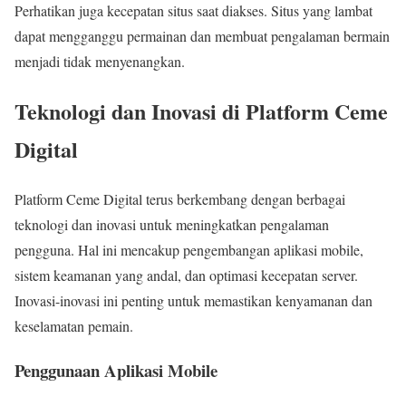
Perhatikan juga kecepatan situs saat diakses. Situs yang lambat
dapat mengganggu permainan dan membuat pengalaman bermain
menjadi tidak menyenangkan.
Teknologi dan Inovasi di Platform Ceme
Digital
Platform Ceme Digital terus berkembang dengan berbagai
teknologi dan inovasi untuk meningkatkan pengalaman
pengguna. Hal ini mencakup pengembangan aplikasi mobile,
sistem keamanan yang andal, dan optimasi kecepatan server.
Inovasi-inovasi ini penting untuk memastikan kenyamanan dan
keselamatan pemain.
Penggunaan Aplikasi Mobile