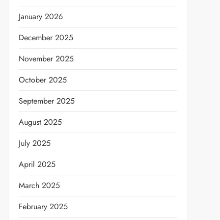
January 2026
December 2025
November 2025
October 2025
September 2025
August 2025
July 2025
April 2025
March 2025
February 2025