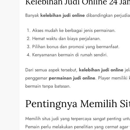
Kelebihan Judi Online 24 J
Banyak
kelebihan judi online
dibandingkan perjudian
Akses mudah ke berbagai jenis permainan.
Hemat waktu dan biaya perjalanan.
Pilihan bonus dan promosi yang bermanfaat.
Kenyamanan bermain di rumah sendiri.
Dari semua aspek tersebut,
kelebihan judi online
jel
penggemar
permainan judi online
. Player memilik
bermain tanpa batasan.
Pentingnya Memilih Si
Memilih situs judi yang terpercaya sangat penting u
Pemain perlu melakukan penelitian yang cermat agar t