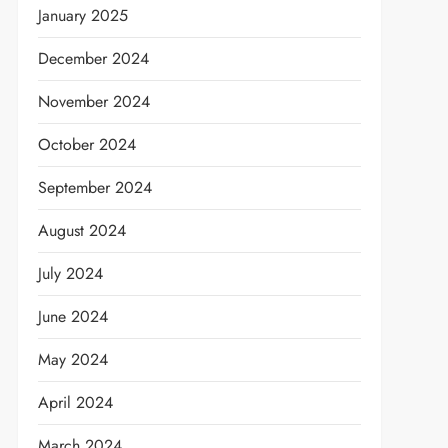
January 2025
December 2024
November 2024
October 2024
September 2024
August 2024
July 2024
June 2024
May 2024
April 2024
March 2024