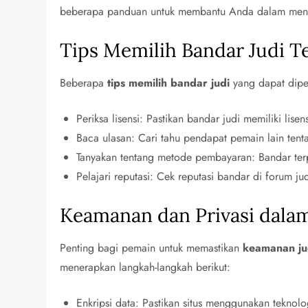
beberapa panduan untuk membantu Anda dalam mene
Tips Memilih Bandar Judi T
Beberapa
tips memilih bandar judi
yang dapat diper
Periksa lisensi: Pastikan bandar judi memiliki lis
Baca ulasan: Cari tahu pendapat pemain lain tent
Tanyakan tentang metode pembayaran: Bandar te
Pelajari reputasi: Cek reputasi bandar di forum 
Keamanan dan Privasi dalam
Penting bagi pemain untuk memastikan
keamanan jud
menerapkan langkah-langkah berikut:
Enkripsi data: Pastikan situs menggunakan teknolo