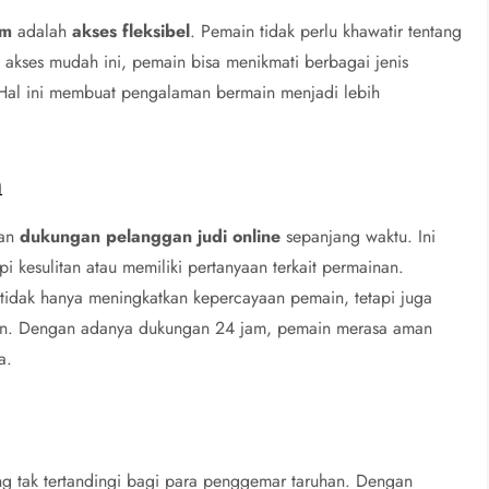
am
adalah
akses fleksibel
. Pemain tidak perlu khawatir tentang
n akses mudah ini, pemain bisa menikmati berbagai jenis
 Hal ini membuat pengalaman bermain menjadi lebih
m
kan
dukungan pelanggan judi online
sepanjang waktu. Ini
kesulitan atau memiliki pertanyaan terkait permainan.
 tidak hanya meningkatkan kepercayaan pemain, tetapi juga
an. Dengan adanya dukungan 24 jam, pemain merasa aman
a.
tak tertandingi bagi para penggemar taruhan. Dengan