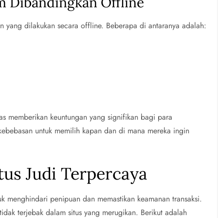
am Dibandingkan Offline
 yang dilakukan secara offline. Beberapa di antaranya adalah:
as memberikan keuntungan yang signifikan bagi para
i kebebasan untuk memilih kapan dan di mana mereka ingin
tus Judi Terpercaya
ntuk menghindari penipuan dan memastikan keamanan transaksi.
idak terjebak dalam situs yang merugikan. Berikut adalah