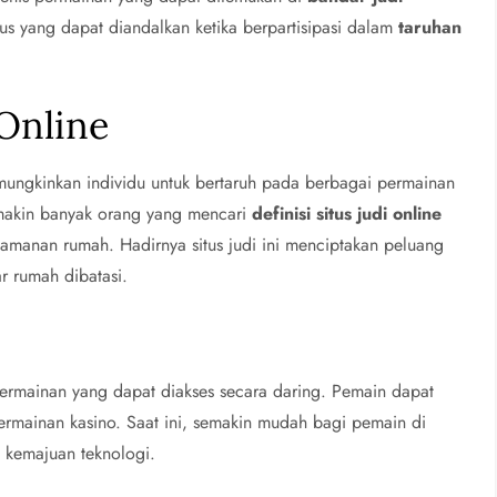
tus yang dapat diandalkan ketika berpartisipasi dalam
taruhan
Online
emungkinkan individu untuk bertaruh pada berbagai permainan
semakin banyak orang yang mencari
definisi situs judi online
nyamanan rumah. Hadirnya situs judi ini menciptakan peluang
ar rumah dibatasi.
ermainan yang dapat diakses secara daring. Pemain dapat
permainan kasino. Saat ini, semakin mudah bagi pemain di
t kemajuan teknologi.