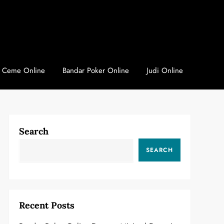
Ceme Online
Bandar Poker Online
Judi Online
Search
SEARCH
Recent Posts