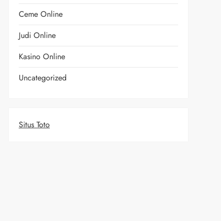
Ceme Online
Judi Online
Kasino Online
Uncategorized
Situs Toto