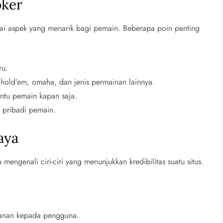
oker
 aspek yang menarik bagi pemain. Beberapa poin penting
ru.
 hold’em, omaha, dan jenis permainan lainnya.
ntu pemain kapan saja.
 pribadi pemain.
aya
 mengenali ciri-ciri yang menunjukkan kredibilitas suatu situs.
yanan kepada pengguna.