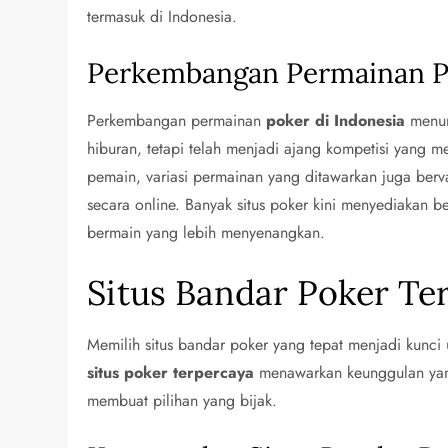
termasuk di Indonesia.
Perkembangan Permainan Po
Perkembangan permainan
poker di Indonesia
menunj
hiburan, tetapi telah menjadi ajang kompetisi yang 
pemain, variasi permainan yang ditawarkan juga berv
secara online. Banyak situs poker kini menyediaka
bermain yang lebih menyenangkan.
Situs Bandar Poker Te
Memilih situs bandar poker yang tepat menjadi kunc
situs poker terpercaya
menawarkan keunggulan yang
membuat pilihan yang bijak.