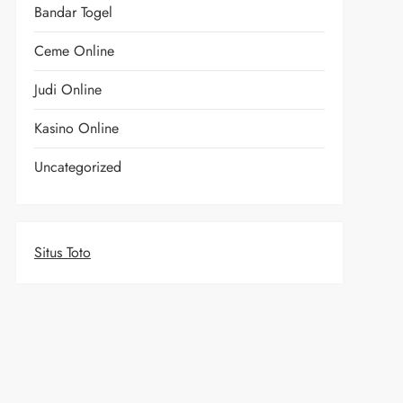
Bandar Togel
Ceme Online
Judi Online
Kasino Online
Uncategorized
Situs Toto