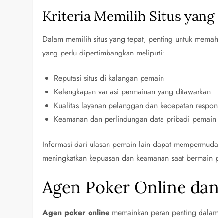
Kriteria Memilih Situs yang
Dalam memilih situs yang tepat, penting untuk mem
yang perlu dipertimbangkan meliputi:
Reputasi situs di kalangan pemain
Kelengkapan variasi permainan yang ditawarkan
Kualitas layanan pelanggan dan kecepatan respon
Keamanan dan perlindungan data pribadi pemain
Informasi dari ulasan pemain lain dapat mempermudah
meningkatkan kepuasan dan keamanan saat bermain p
Agen Poker Online da
Agen poker online
memainkan peran penting dalam 