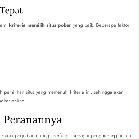
 Tepat
ahami
kriteria memilih situs poker
yang baik. Beberapa faktor
 pemilihan situs yang memenuhi kriteria ini, sehingga akan
oker online.
n Peranannya
dunia perjudian daring, berfungsi sebagai penghubung antara