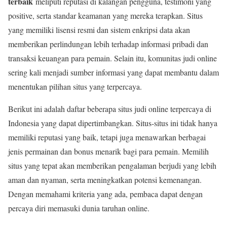
terbaik
meliputi reputasi di kalangan pengguna, testimoni yang
positive, serta standar keamanan yang mereka terapkan. Situs
yang memiliki lisensi resmi dan sistem enkripsi data akan
memberikan perlindungan lebih terhadap informasi pribadi dan
transaksi keuangan para pemain. Selain itu, komunitas judi online
sering kali menjadi sumber informasi yang dapat membantu dalam
menentukan pilihan situs yang terpercaya.
Berikut ini adalah daftar beberapa situs judi online terpercaya di
Indonesia yang dapat dipertimbangkan. Situs-situs ini tidak hanya
memiliki reputasi yang baik, tetapi juga menawarkan berbagai
jenis permainan dan bonus menarik bagi para pemain. Memilih
situs yang tepat akan memberikan pengalaman berjudi yang lebih
aman dan nyaman, serta meningkatkan potensi kemenangan.
Dengan memahami kriteria yang ada, pembaca dapat dengan
percaya diri memasuki dunia taruhan online.