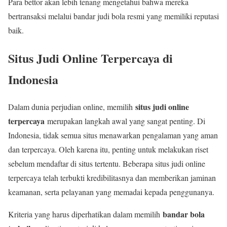
Para bettor akan lebih tenang mengetahui bahwa mereka
bertransaksi melalui bandar judi bola resmi yang memiliki reputasi
baik.
Situs Judi Online Terpercaya di
Indonesia
situs judi online
Dalam dunia perjudian online, memilih
terpercaya
merupakan langkah awal yang sangat penting. Di
Indonesia, tidak semua situs menawarkan pengalaman yang aman
dan terpercaya. Oleh karena itu, penting untuk melakukan riset
sebelum mendaftar di situs tertentu. Beberapa situs judi online
terpercaya telah terbukti kredibilitasnya dan memberikan jaminan
keamanan, serta pelayanan yang memadai kepada penggunanya.
bandar bola
Kriteria yang harus diperhatikan dalam memilih