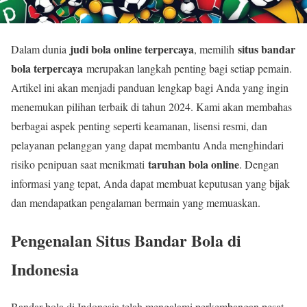
judi bola online terpercaya
situs bandar
Dalam dunia
, memilih
bola terpercaya
merupakan langkah penting bagi setiap pemain.
Artikel ini akan menjadi panduan lengkap bagi Anda yang ingin
menemukan pilihan terbaik di tahun 2024. Kami akan membahas
berbagai aspek penting seperti keamanan, lisensi resmi, dan
pelayanan pelanggan yang dapat membantu Anda menghindari
taruhan bola online
risiko penipuan saat menikmati
. Dengan
informasi yang tepat, Anda dapat membuat keputusan yang bijak
dan mendapatkan pengalaman bermain yang memuaskan.
Pengenalan Situs Bandar Bola di
Indonesia
Bandar bola di Indonesia telah mengalami perkembangan pesat