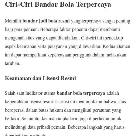
Ciri-Ciri Bandar Bola Terpercaya
bandar judi bola resmi
Memilih
yang terpercaya sangat penting
bagi para pemain. Beberapa faktor penentu dapat membantu
mengenali situs yang dapat diandalkan. Ciri-ciri ini mencakup
aspek keamanan serta pelayanan yang ditawarkan. Kedua elemen
ini dapat memperkuat kepercayaan pengguna dalam melakukan
taruhan.
Keamanan dan Lisensi Resmi
bandar bola terpercaya
Salah satu indikator utama
adalah
kepemilikan lisensi resmi. Lisensi ini menunjukkan bahwa situs
beroperasi dalam batas hukum dan mengikuti peraturan yang
berlaku. Selain itu, keamanan platform juga diperlukan untuk
melindungi data pribadi pemain. Beberapa langkah yang harus
diperhatikan meliputi: