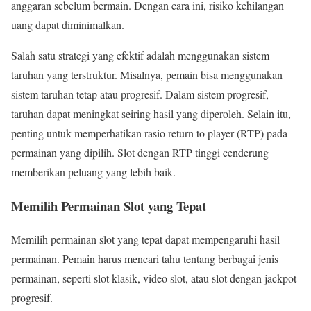
anggaran sebelum bermain. Dengan cara ini, risiko kehilangan
uang dapat diminimalkan.
Salah satu strategi yang efektif adalah menggunakan sistem
taruhan yang terstruktur. Misalnya, pemain bisa menggunakan
sistem taruhan tetap atau progresif. Dalam sistem progresif,
taruhan dapat meningkat seiring hasil yang diperoleh. Selain itu,
penting untuk memperhatikan rasio return to player (RTP) pada
permainan yang dipilih. Slot dengan RTP tinggi cenderung
memberikan peluang yang lebih baik.
Memilih Permainan Slot yang Tepat
Memilih permainan slot yang tepat dapat mempengaruhi hasil
permainan. Pemain harus mencari tahu tentang berbagai jenis
permainan, seperti slot klasik, video slot, atau slot dengan jackpot
progresif.