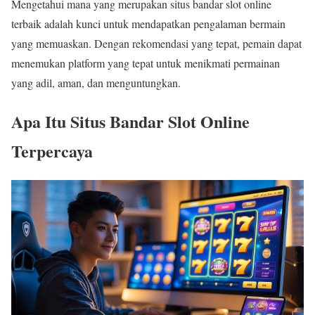
Mengetahui mana yang merupakan situs bandar slot online
terbaik adalah kunci untuk mendapatkan pengalaman bermain
yang memuaskan. Dengan rekomendasi yang tepat, pemain dapat
menemukan platform yang tepat untuk menikmati permainan
yang adil, aman, dan menguntungkan.
Apa Itu Situs Bandar Slot Online
Terpercaya