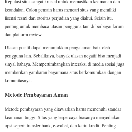
Reputasi situs sangat krusial untuk memastikan keamanan dan
keandalan. Calon pemain harus mencari situs yang memiliki
lisensi resmi dari otoritas perjudian yang diakui. Selain itu,
penting untuk membaca ulasan pengguna lain di berbagai forum
dan platform review.
Ulasan positif dapat menunjukkan pengalaman baik oleh
pengguna lain. Sebaliknya, banyak ulasan negatif bisa menjadi
sinyal bahaya. Mempertimbangkan interaksi di media sosial juga
memberikan gambaran bagaimana situs berkomunikasi dengan
komunitasnya.
Metode Pembayaran Aman
Metode pembayaran yang ditawarkan harus memenuhi standar
keamanan tinggi. Situs yang terpercaya biasanya menyediakan
opsi seperti transfer bank, e-wallet, dan kartu kredit. Penting