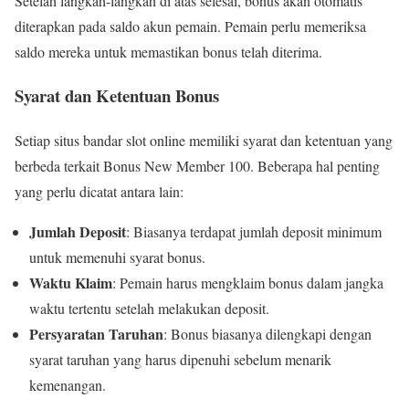
Setelah langkah-langkah di atas selesai, bonus akan otomatis
diterapkan pada saldo akun pemain. Pemain perlu memeriksa
saldo mereka untuk memastikan bonus telah diterima.
Syarat dan Ketentuan Bonus
Setiap situs bandar slot online memiliki syarat dan ketentuan yang
berbeda terkait Bonus New Member 100. Beberapa hal penting
yang perlu dicatat antara lain:
Jumlah Deposit
: Biasanya terdapat jumlah deposit minimum
untuk memenuhi syarat bonus.
Waktu Klaim
: Pemain harus mengklaim bonus dalam jangka
waktu tertentu setelah melakukan deposit.
Persyaratan Taruhan
: Bonus biasanya dilengkapi dengan
syarat taruhan yang harus dipenuhi sebelum menarik
kemenangan.