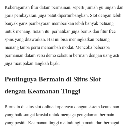
Keberagaman fitur dalam permainan, seperti jumlah gulungan dan
garis pembayaran, juga patut dipertimbangkan. Slot dengan lebih
banyak garis pembayaran memberikan lebih banyak peluang
untuk menang. Selain itu, perhatikan juga bonus dan fitur free
spins yang ditawarkan. Hal ini bisa meningkatkan peluang
menang tanpa perlu menambah modal. Mencoba beberapa
permainan dalam versi demo sebelum bermain dengan uang asli
juga merupakan langkah bijak.
Pentingnya Bermain di Situs Slot
dengan Keamanan Tinggi
Bermain di situs slot online terpercaya dengan sistem keamanan
yang baik sangat krusial untuk menjaga pengalaman bermain
yang positif. Keamanan tinggi melindungi pemain dari berbagai