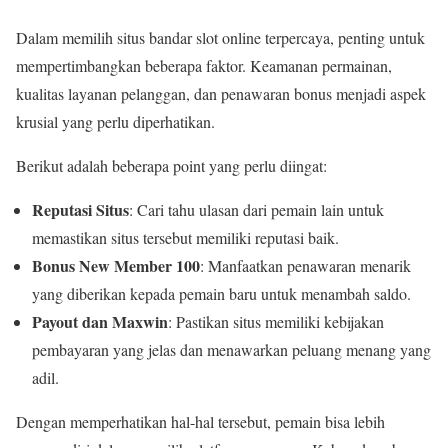
Dalam memilih situs bandar slot online terpercaya, penting untuk
mempertimbangkan beberapa faktor. Keamanan permainan,
kualitas layanan pelanggan, dan penawaran bonus menjadi aspek
krusial yang perlu diperhatikan.
Berikut adalah beberapa point yang perlu diingat:
Reputasi Situs
: Cari tahu ulasan dari pemain lain untuk
memastikan situs tersebut memiliki reputasi baik.
Bonus New Member 100
: Manfaatkan penawaran menarik
yang diberikan kepada pemain baru untuk menambah saldo.
Payout dan Maxwin
: Pastikan situs memiliki kebijakan
pembayaran yang jelas dan menawarkan peluang menang yang
adil.
Dengan memperhatikan hal-hal tersebut, pemain bisa lebih