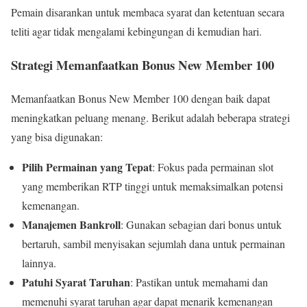
Pemain disarankan untuk membaca syarat dan ketentuan secara
teliti agar tidak mengalami kebingungan di kemudian hari.
Strategi Memanfaatkan Bonus New Member 100
Memanfaatkan Bonus New Member 100 dengan baik dapat
meningkatkan peluang menang. Berikut adalah beberapa strategi
yang bisa digunakan:
Pilih Permainan yang Tepat
: Fokus pada permainan slot
yang memberikan RTP tinggi untuk memaksimalkan potensi
kemenangan.
Manajemen Bankroll
: Gunakan sebagian dari bonus untuk
bertaruh, sambil menyisakan sejumlah dana untuk permainan
lainnya.
Patuhi Syarat Taruhan
: Pastikan untuk memahami dan
memenuhi syarat taruhan agar dapat menarik kemenangan