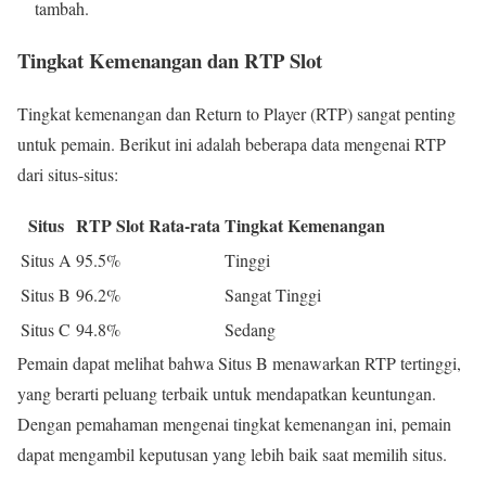
tambah.
Tingkat Kemenangan dan RTP Slot
Tingkat kemenangan dan Return to Player (RTP) sangat penting
untuk pemain. Berikut ini adalah beberapa data mengenai RTP
dari situs-situs:
Situs
RTP Slot Rata-rata
Tingkat Kemenangan
Situs A
95.5%
Tinggi
Situs B
96.2%
Sangat Tinggi
Situs C
94.8%
Sedang
Pemain dapat melihat bahwa Situs B menawarkan RTP tertinggi,
yang berarti peluang terbaik untuk mendapatkan keuntungan.
Dengan pemahaman mengenai tingkat kemenangan ini, pemain
dapat mengambil keputusan yang lebih baik saat memilih situs.