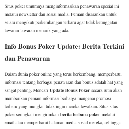
Situs poker umumnya menginformasikan penawaran spesial ini
melalui newsletter dan sosial media. Pemain disarankan untuk
selalu mengikuti perkembangan terbaru agar tidak ketinggalan
tawaran-tawaran menarik yang ada.
Info Bonus Poker Update: Berita Terkini
dan Penawaran
Dalam dunia poker online yang terus berkembang, memperbarui
informasi tentang berbagai penawaran dan bonus adalah hal yang
Update Bonus Poker
sangat penting. Mencari
secara rutin akan
memberikan pemain informasi berharga mengenai promosi
terbaru yang mungkin tidak ingin mereka lewatkan. Situs-situs
berita terbaru poker
poker seringkali mengirimkan
melalui
email atau memperbarui halaman media sosial mereka, sehingga