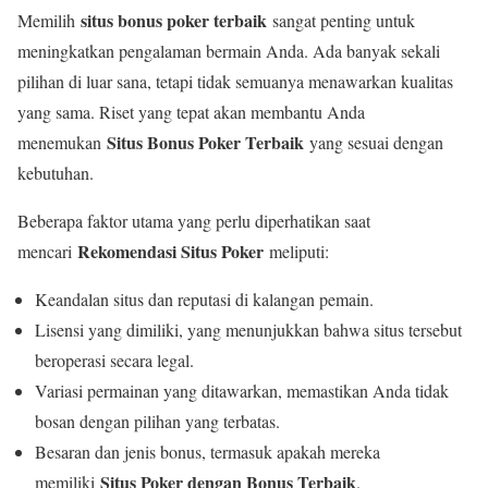
situs bonus poker terbaik
Memilih
sangat penting untuk
meningkatkan pengalaman bermain Anda. Ada banyak sekali
pilihan di luar sana, tetapi tidak semuanya menawarkan kualitas
yang sama. Riset yang tepat akan membantu Anda
Situs Bonus Poker Terbaik
menemukan
yang sesuai dengan
kebutuhan.
Beberapa faktor utama yang perlu diperhatikan saat
Rekomendasi Situs Poker
mencari
meliputi:
Keandalan situs dan reputasi di kalangan pemain.
Lisensi yang dimiliki, yang menunjukkan bahwa situs tersebut
beroperasi secara legal.
Variasi permainan yang ditawarkan, memastikan Anda tidak
bosan dengan pilihan yang terbatas.
Besaran dan jenis bonus, termasuk apakah mereka
Situs Poker dengan Bonus Terbaik
memiliki
.