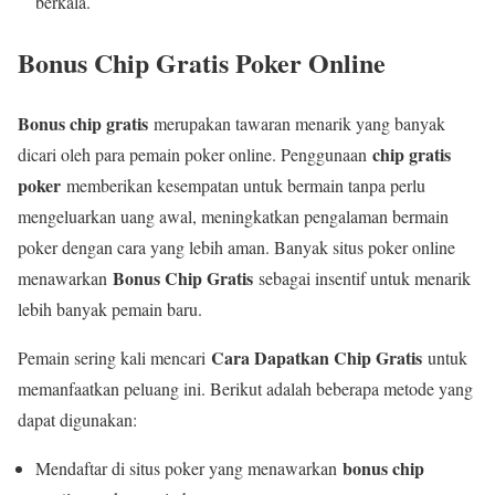
berkala.
Bonus Chip Gratis Poker Online
Bonus chip gratis
merupakan tawaran menarik yang banyak
chip gratis
dicari oleh para pemain poker online. Penggunaan
poker
memberikan kesempatan untuk bermain tanpa perlu
mengeluarkan uang awal, meningkatkan pengalaman bermain
poker dengan cara yang lebih aman. Banyak situs poker online
Bonus Chip Gratis
menawarkan
sebagai insentif untuk menarik
lebih banyak pemain baru.
Cara Dapatkan Chip Gratis
Pemain sering kali mencari
untuk
memanfaatkan peluang ini. Berikut adalah beberapa metode yang
dapat digunakan:
bonus chip
Mendaftar di situs poker yang menawarkan