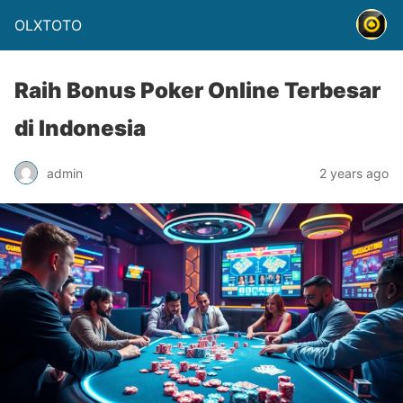
OLXTOTO
Raih Bonus Poker Online Terbesar
di Indonesia
admin
2 years ago