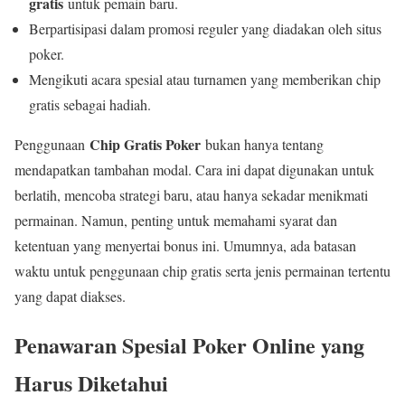
gratis
untuk pemain baru.
Berpartisipasi dalam promosi reguler yang diadakan oleh situs
poker.
Mengikuti acara spesial atau turnamen yang memberikan chip
gratis sebagai hadiah.
Chip Gratis Poker
Penggunaan
bukan hanya tentang
mendapatkan tambahan modal. Cara ini dapat digunakan untuk
berlatih, mencoba strategi baru, atau hanya sekadar menikmati
permainan. Namun, penting untuk memahami syarat dan
ketentuan yang menyertai bonus ini. Umumnya, ada batasan
waktu untuk penggunaan chip gratis serta jenis permainan tertentu
yang dapat diakses.
Penawaran Spesial Poker Online yang
Harus Diketahui