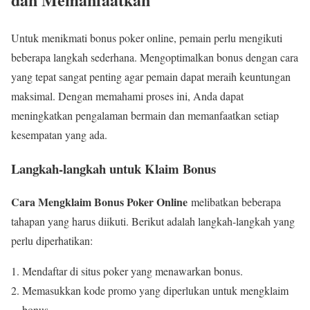
Untuk menikmati bonus poker online, pemain perlu mengikuti
beberapa langkah sederhana. Mengoptimalkan bonus dengan cara
yang tepat sangat penting agar pemain dapat meraih keuntungan
maksimal. Dengan memahami proses ini, Anda dapat
meningkatkan pengalaman bermain dan memanfaatkan setiap
kesempatan yang ada.
Langkah-langkah untuk Klaim Bonus
Cara Mengklaim Bonus Poker Online
melibatkan beberapa
tahapan yang harus diikuti. Berikut adalah langkah-langkah yang
perlu diperhatikan:
Mendaftar di situs poker yang menawarkan bonus.
Memasukkan kode promo yang diperlukan untuk mengklaim
bonus.