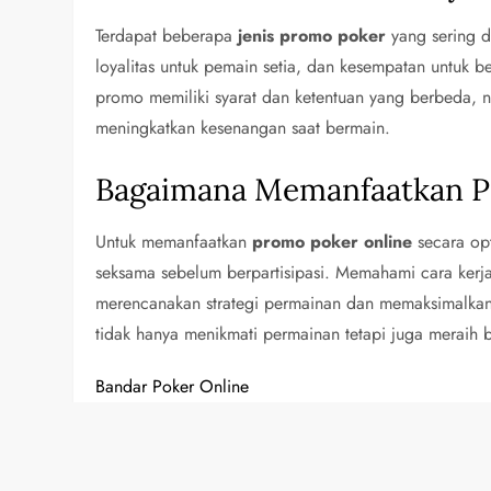
Terdapat beberapa
jenis promo poker
yang sering d
loyalitas untuk pemain setia, dan kesempatan untuk b
promo memiliki syarat dan ketentuan yang berbeda, 
meningkatkan kesenangan saat bermain.
Bagaimana Memanfaatkan P
Untuk memanfaatkan
promo poker online
secara op
seksama sebelum berpartisipasi. Memahami cara ker
merencanakan strategi permainan dan memaksimalkan
tidak hanya menikmati permainan tetapi juga meraih
Bandar Poker Online