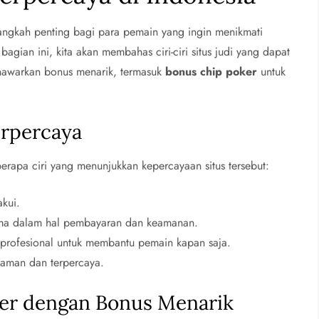
ngkah penting bagi para pemain yang ingin menikmati
an ini, kita akan membahas ciri-ciri situs judi yang dapat
enawarkan bonus menarik, termasuk
bonus chip poker
untuk
erpercaya
berapa ciri yang menunjukkan kepercayaan situs tersebut:
akui.
tama dalam hal pembayaran dan keamanan.
 profesional untuk membantu pemain kapan saja.
aman dan terpercaya.
ker dengan Bonus Menarik