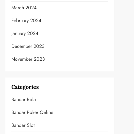
March 2024
February 2024
January 2024
December 2023
November 2023
Categories
Bandar Bola
Bandar Poker Online
Bandar Slot