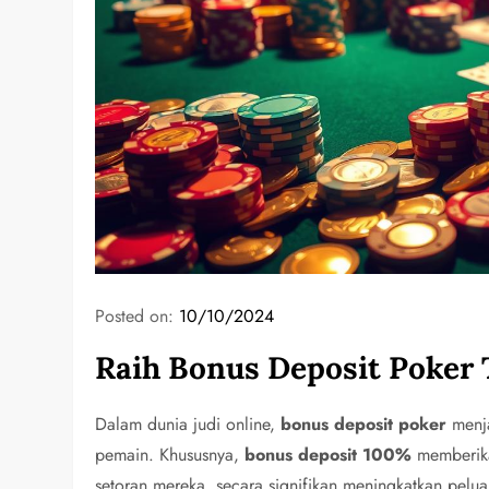
Posted on:
10/10/2024
Raih Bonus Deposit Poker 
Dalam dunia judi online,
bonus deposit poker
menja
pemain. Khususnya,
bonus deposit 100%
memberika
setoran mereka, secara signifikan meningkatkan pelu