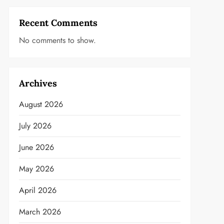
Recent Comments
No comments to show.
Archives
August 2026
July 2026
June 2026
May 2026
April 2026
March 2026