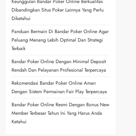
Keunggulan Bandar Poker Online Berkualitas
Dibandingkan Situs Poker Lainnya Yang Perlu
Diketahui
Panduan Bermain Di Bandar Poker Online Agar
Peluang Menang Lebih Optimal Dan Strategi
Terbaik
Bandar Poker Online Dengan Minimal Deposit
Rendah Dan Pelayanan Profesional Terpercaya
Rekomendasi Bandar Poker Online Aman
Dengan Sistem Permainan Fair Play Terpercaya
Bandar Poker Online Resmi Dengan Bonus New
Member Terbesar Tahun Ini Yang Harus Anda
Ketahui