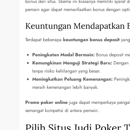
bonus dari situs. Skema ini biasanya memiliki syarat 
pemain agar dapat memanfaatkan bonus dengan opti
Keuntungan Mendapatkan B
Terdapat beberapa
keuntungan bonus deposit
yang 
Peningkatan Modal Bermain:
Bonus deposit me
Kemungkinan Menguji Strategi Baru:
Dengan t
tanpa risiko kehilangan yang besar.
Meningkatkan Peluang Kemenangan:
Peningka
meraih kemenangan lebih banyak.
Promo poker online
juga dapat memperkaya pengal
semangat kompetisi di antara pemain.
Pilih Situs Judi Poker 