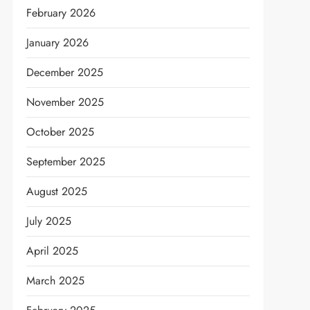
February 2026
January 2026
December 2025
November 2025
October 2025
September 2025
August 2025
July 2025
April 2025
March 2025