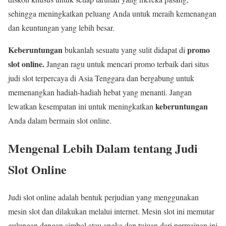
sehingga meningkatkan peluang Anda untuk meraih kemenangan
dan keuntungan yang lebih besar.
Keberuntungan
promo
bukanlah sesuatu yang sulit didapat di
slot online.
Jangan ragu untuk mencari promo terbaik dari situs
judi slot terpercaya di Asia Tenggara dan bergabung untuk
memenangkan hadiah-hadiah hebat yang menanti. Jangan
keberuntungan
lewatkan kesempatan ini untuk meningkatkan
Anda dalam bermain slot online.
Mengenal Lebih Dalam tentang Judi
Slot Online
Judi slot online adalah bentuk perjudian yang menggunakan
mesin slot dan dilakukan melalui internet. Mesin slot ini memutar
gulungan dengan simbol atau angka dan tujuan dari permainan ini