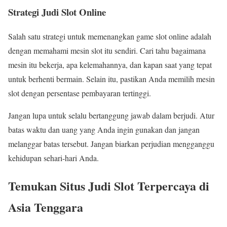
Strategi Judi Slot Online
Salah satu strategi untuk memenangkan game slot online adalah
dengan memahami mesin slot itu sendiri. Cari tahu bagaimana
mesin itu bekerja, apa kelemahannya, dan kapan saat yang tepat
untuk berhenti bermain. Selain itu, pastikan Anda memilih mesin
slot dengan persentase pembayaran tertinggi.
Jangan lupa untuk selalu bertanggung jawab dalam berjudi. Atur
batas waktu dan uang yang Anda ingin gunakan dan jangan
melanggar batas tersebut. Jangan biarkan perjudian mengganggu
kehidupan sehari-hari Anda.
Temukan Situs Judi Slot Terpercaya di
Asia Tenggara