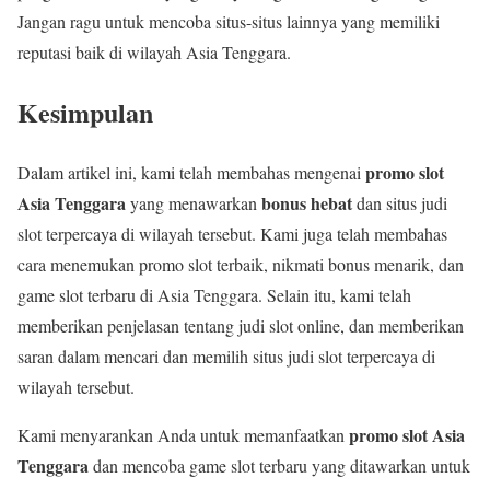
Jangan ragu untuk mencoba situs-situs lainnya yang memiliki
reputasi baik di wilayah Asia Tenggara.
Kesimpulan
promo slot
Dalam artikel ini, kami telah membahas mengenai
Asia Tenggara
bonus hebat
yang menawarkan
dan situs judi
slot terpercaya di wilayah tersebut. Kami juga telah membahas
cara menemukan promo slot terbaik, nikmati bonus menarik, dan
game slot terbaru di Asia Tenggara. Selain itu, kami telah
memberikan penjelasan tentang judi slot online, dan memberikan
saran dalam mencari dan memilih situs judi slot terpercaya di
wilayah tersebut.
promo slot Asia
Kami menyarankan Anda untuk memanfaatkan
Tenggara
dan mencoba game slot terbaru yang ditawarkan untuk