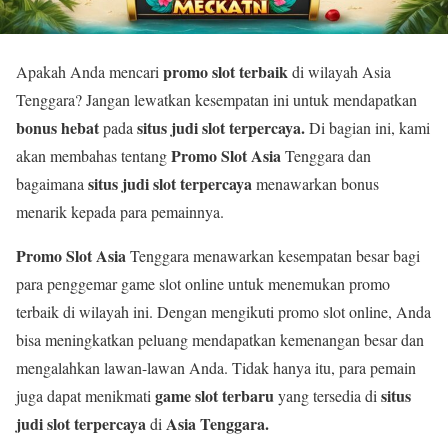
promo slot terbaik
Apakah Anda mencari
di wilayah Asia
Tenggara? Jangan lewatkan kesempatan ini untuk mendapatkan
bonus hebat
situs judi slot terpercaya.
pada
Di bagian ini, kami
Promo Slot Asia
akan membahas tentang
Tenggara dan
situs judi slot terpercaya
bagaimana
menawarkan bonus
menarik kepada para pemainnya.
Promo Slot Asia
Tenggara menawarkan kesempatan besar bagi
para penggemar game slot online untuk menemukan promo
terbaik di wilayah ini. Dengan mengikuti promo slot online, Anda
bisa meningkatkan peluang mendapatkan kemenangan besar dan
mengalahkan lawan-lawan Anda. Tidak hanya itu, para pemain
game slot terbaru
situs
juga dapat menikmati
yang tersedia di
judi slot terpercaya
Asia Tenggara.
di