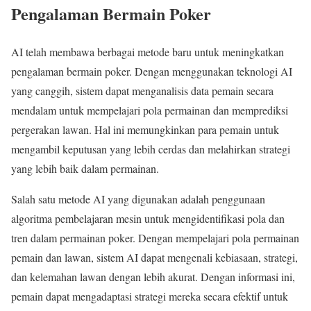
Pengalaman Bermain Poker
AI telah membawa berbagai metode baru untuk meningkatkan
pengalaman bermain poker. Dengan menggunakan teknologi AI
yang canggih, sistem dapat menganalisis data pemain secara
mendalam untuk mempelajari pola permainan dan memprediksi
pergerakan lawan. Hal ini memungkinkan para pemain untuk
mengambil keputusan yang lebih cerdas dan melahirkan strategi
yang lebih baik dalam permainan.
Salah satu metode AI yang digunakan adalah penggunaan
algoritma pembelajaran mesin untuk mengidentifikasi pola dan
tren dalam permainan poker. Dengan mempelajari pola permainan
pemain dan lawan, sistem AI dapat mengenali kebiasaan, strategi,
dan kelemahan lawan dengan lebih akurat. Dengan informasi ini,
pemain dapat mengadaptasi strategi mereka secara efektif untuk