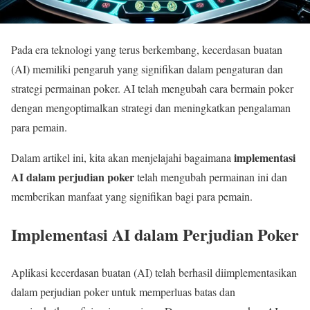
Pada era teknologi yang terus berkembang, kecerdasan buatan
(AI) memiliki pengaruh yang signifikan dalam pengaturan dan
strategi permainan poker. AI telah mengubah cara bermain poker
dengan mengoptimalkan strategi dan meningkatkan pengalaman
para pemain.
implementasi
Dalam artikel ini, kita akan menjelajahi bagaimana
AI dalam perjudian poker
telah mengubah permainan ini dan
memberikan manfaat yang signifikan bagi para pemain.
Implementasi AI dalam Perjudian Poker
Aplikasi kecerdasan buatan (AI) telah berhasil diimplementasikan
dalam perjudian poker untuk memperluas batas dan