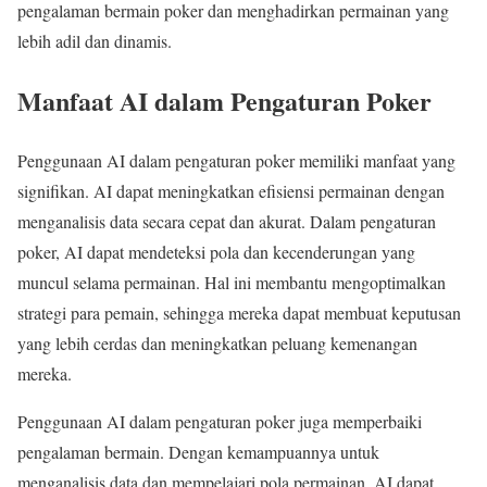
pengalaman bermain poker dan menghadirkan permainan yang
lebih adil dan dinamis.
Manfaat AI dalam Pengaturan Poker
Penggunaan AI dalam pengaturan poker memiliki manfaat yang
signifikan. AI dapat meningkatkan efisiensi permainan dengan
menganalisis data secara cepat dan akurat. Dalam pengaturan
poker, AI dapat mendeteksi pola dan kecenderungan yang
muncul selama permainan. Hal ini membantu mengoptimalkan
strategi para pemain, sehingga mereka dapat membuat keputusan
yang lebih cerdas dan meningkatkan peluang kemenangan
mereka.
Penggunaan AI dalam pengaturan poker juga memperbaiki
pengalaman bermain. Dengan kemampuannya untuk
menganalisis data dan mempelajari pola permainan, AI dapat