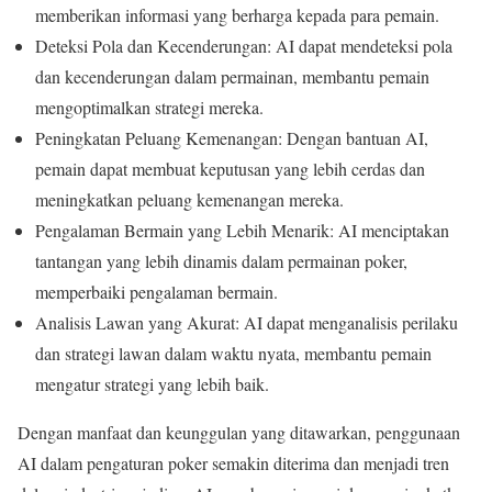
memberikan informasi yang berharga kepada para pemain.
Deteksi Pola dan Kecenderungan: AI dapat mendeteksi pola
dan kecenderungan dalam permainan, membantu pemain
mengoptimalkan strategi mereka.
Peningkatan Peluang Kemenangan: Dengan bantuan AI,
pemain dapat membuat keputusan yang lebih cerdas dan
meningkatkan peluang kemenangan mereka.
Pengalaman Bermain yang Lebih Menarik: AI menciptakan
tantangan yang lebih dinamis dalam permainan poker,
memperbaiki pengalaman bermain.
Analisis Lawan yang Akurat: AI dapat menganalisis perilaku
dan strategi lawan dalam waktu nyata, membantu pemain
mengatur strategi yang lebih baik.
Dengan manfaat dan keunggulan yang ditawarkan, penggunaan
AI dalam pengaturan poker semakin diterima dan menjadi tren