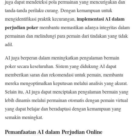
juga dapat mendeteksi pola permainan yang mencurigakan dan
tanda-tanda perilaku curang. Dengan kemampuan untuk
implementasi AI dalam
mengidentifikasi praktik kecurangan,
perjudian poker
membantu memastikan adanya integritas dalam
permainan dan melindungi para pemain dari tindakan yang tidak
adil.
AI juga berperan dalam meningkatkan pengalaman bermain
poker secara keseluruhan. Sistem yang didukung AI dapat
memberikan saran dan rekomendasi untuk pemain, membantu
mereka mengoptimalkan keputusan melalui analisis yang akurat.
Selain itu, AI juga dapat menciptakan pengalaman bermain yang
lebih dinamis melalui permainan otomatis dengan pemain virtual
yang dapat belajar dan beradaptasi dengan kemampuan yang
semakin meningkat.
Pemanfaatan AI dalam Perjudian Online