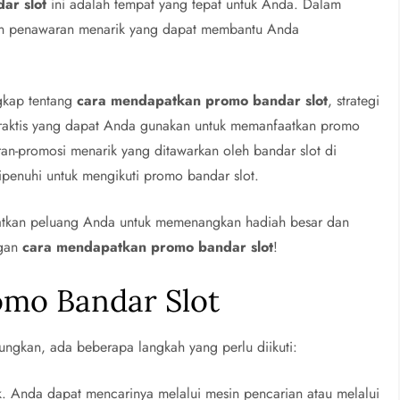
ar slot
ini adalah tempat yang tepat untuk Anda. Dalam
dan penawaran menarik yang dapat membantu Anda
gkap tentang
cara mendapatkan promo bandar slot
, strategi
praktis yang dapat Anda gunakan untuk memanfaatkan promo
an-promosi menarik yang ditawarkan oleh bandar slot di
ipenuhi untuk mengikuti promo bandar slot.
atkan peluang Anda untuk memenangkan hadiah besar dan
ngan
cara mendapatkan promo bandar slot
!
mo Bandar Slot
ngkan, ada beberapa langkah yang perlu diikuti:
. Anda dapat mencarinya melalui mesin pencarian atau melalui