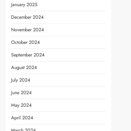
January 2025
December 2024
November 2024
October 2024
September 2024
August 2024
July 2024
June 2024
May 2024
April 2024
March 2024