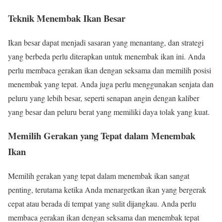
Teknik Menembak Ikan Besar
Ikan besar dapat menjadi sasaran yang menantang, dan strategi
yang berbeda perlu diterapkan untuk menembak ikan ini. Anda
perlu membaca gerakan ikan dengan seksama dan memilih posisi
menembak yang tepat. Anda juga perlu menggunakan senjata dan
peluru yang lebih besar, seperti senapan angin dengan kaliber
yang besar dan peluru berat yang memiliki daya tolak yang kuat.
Memilih Gerakan yang Tepat dalam Menembak
Ikan
Memilih gerakan yang tepat dalam menembak ikan sangat
penting, terutama ketika Anda menargetkan ikan yang bergerak
cepat atau berada di tempat yang sulit dijangkau. Anda perlu
membaca gerakan ikan dengan seksama dan menembak tepat