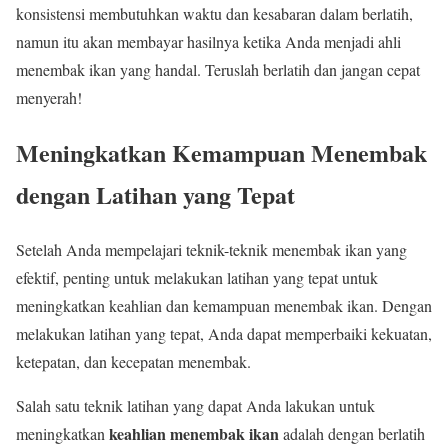
konsistensi membutuhkan waktu dan kesabaran dalam berlatih,
namun itu akan membayar hasilnya ketika Anda menjadi ahli
menembak ikan yang handal. Teruslah berlatih dan jangan cepat
menyerah!
Meningkatkan Kemampuan Menembak
dengan Latihan yang Tepat
Setelah Anda mempelajari teknik-teknik menembak ikan yang
efektif, penting untuk melakukan latihan yang tepat untuk
meningkatkan keahlian dan kemampuan menembak ikan. Dengan
melakukan latihan yang tepat, Anda dapat memperbaiki kekuatan,
ketepatan, dan kecepatan menembak.
Salah satu teknik latihan yang dapat Anda lakukan untuk
keahlian menembak ikan
meningkatkan
adalah dengan berlatih