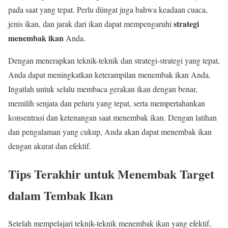
pada saat yang tepat. Perlu diingat juga bahwa keadaan cuaca,
strategi
jenis ikan, dan jarak dari ikan dapat mempengaruhi
menembak ikan
Anda.
Dengan menerapkan teknik-teknik dan strategi-strategi yang tepat,
Anda dapat meningkatkan keterampilan menembak ikan Anda.
Ingatlah untuk selalu membaca gerakan ikan dengan benar,
memilih senjata dan peluru yang tepat, serta mempertahankan
konsentrasi dan ketenangan saat menembak ikan. Dengan latihan
dan pengalaman yang cukup, Anda akan dapat menembak ikan
dengan akurat dan efektif.
Tips Terakhir untuk Menembak Target
dalam Tembak Ikan
Setelah mempelajari teknik-teknik menembak ikan yang efektif,