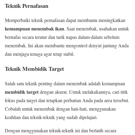
Teknik Pernafasan
Memperbaiki teknik pernafasan dapat membantu meningkatkan
kemampuan menembak ikan
. Saat menembak, usahakan untuk
bernafas secara teratur dan tarik napas dalam-dalam sebelum
menembak. Ini akan membantu mengontrol denyut jantung Anda
dan menjaga tenaga agar tetap stabil.
Teknik Membidik Target
Salah satu teknik penting dalam menembak adalah kemampuan
membidik target
dengan akurat. Untuk melakukannya, cari titik
fokus pada target dan tetapkan perhatian Anda pada area tersebut.
Cobalah untuk menembak dengan hati-hati, menggunakan
keahlian dan teknik-teknik yang sudah dipelajari.
Dengan menggunakan teknik-teknik ini dan berlatih secara