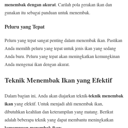
menembak dengan akurat
. Carilah pola gerakan ikan dan
gunakan itu sebagai panduan untuk menembak.
Peluru yang Tepat
Peluru yang tepat sangat penting dalam menembak ikan. Pastikan
Anda memilih peluru yang tepat untuk jenis ikan yang sedang
Anda buru. Peluru yang tepat akan meningkatkan kemungkinan
Anda mengenai ikan dengan akurat.
Teknik Menembak Ikan yang Efektif
teknik menembak
Dalam bagian ini, Anda akan diajarkan teknik-
ikan
yang efektif. Untuk menjadi ahli menembak ikan,
dibutuhkan keahlian dan keterampilan yang matang. Berikut
adalah beberapa teknik yang dapat membantu meningkatkan
kemampuan menembak ikan
: