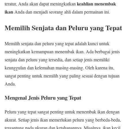
keahlian menembak
teratur, Anda akan dapat meningkatkan
ikan
Anda dan menjadi seorang ahli dalam permainan ini.
Memilih Senjata dan Peluru yang Tepat
Memilih senjata dan peluru yang tepat adalah kunci untuk
meningkatkan kemampuan menembak ikan. Ada berbagai jenis
senjata dan peluru yang tersedia, dan setiap jenis memiliki
keunggulan dan kelemahan masing-masing. Oleh karena itu,
sangat penting untuk memilih yang paling sesuai dengan tujuan
Anda.
Mengenal Jenis Peluru yang Tepat
Peluru yang tepat sangat penting untuk menembak ikan dengan
akurat. Setiap jenis ikan memerlukan peluru yang berbeda-beda,
tergantung pada ukuran dan ketahanannya. Misalnya, ikan kecil