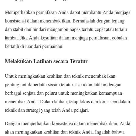
Memperhatikan pernafasan Anda dapat membantu Anda menjaga
konsistensi dalam menembak ikan. Bernafaslah dengan tenang
dan stabil dan hindari mengambil napas terlalu cepat atau terlalu
lambat. Jika Anda kesulitan dalam menjaga pernafasan, cobalah
berlatih di luar dari permainan.
Melakukan Latihan secara Teratur
Untuk meningkatkan keahlian dan teknik menembak ikan,
penting untuk berlatih secara teratur. Lakukan latihan dengan
berbagai senjata dan peluru untuk meningkatkan kemampuan
menembak Anda. Dalam latihan, tetap fokus dan konsisten dalam
teknik dan strategi yang telah Anda pelajari.
Dengan memperhatikan konsistensi dalam menembak ikan, Anda
akan meningkatkan keahlian dan teknik Anda. Ingatlah bahwa