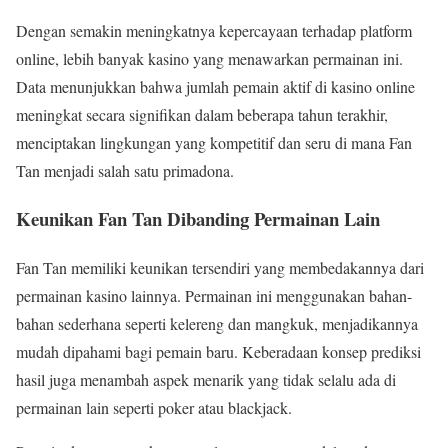
Dengan semakin meningkatnya kepercayaan terhadap platform
online, lebih banyak kasino yang menawarkan permainan ini.
Data menunjukkan bahwa jumlah pemain aktif di kasino online
meningkat secara signifikan dalam beberapa tahun terakhir,
menciptakan lingkungan yang kompetitif dan seru di mana Fan
Tan menjadi salah satu primadona.
Keunikan Fan Tan Dibanding Permainan Lain
Fan Tan memiliki keunikan tersendiri yang membedakannya dari
permainan kasino lainnya. Permainan ini menggunakan bahan-
bahan sederhana seperti kelereng dan mangkuk, menjadikannya
mudah dipahami bagi pemain baru. Keberadaan konsep prediksi
hasil juga menambah aspek menarik yang tidak selalu ada di
permainan lain seperti poker atau blackjack.