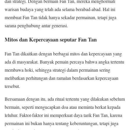
dan strategi. Dengan bermain Fan Tan, mereka menghormati
warisan budaya yang telah ada selama berabad-abad. Hal ini
membuat Fan Tan tidak hanya sekadar permainan, tetapi juga
sarana penghubung antar generasi.
Mitos dan Kepercayaan seputar Fan Tan
Fan Tan dikaitkan dengan berbagai mitos dan kepercayaan yang
ada di masyarakat. Banyak pemain percaya bahwa angka tertentu
membawa hoki, sehingga strategi dalam permainan sering
melibatkan perhitungan dan ramalan berdasarkan kepercayaan
tersebut.
Bersamaan dengan itu, ada ritual tertentu yang dilakukan sebelum
bermain, seperti mengucapkan doa atau meminta berkat kepada
leluhur. Faktor-faktor ini memperkuat daya tarik Fan Tan, karena
permainan ini bukan hanya tentang keberuntungan, tetapi juga