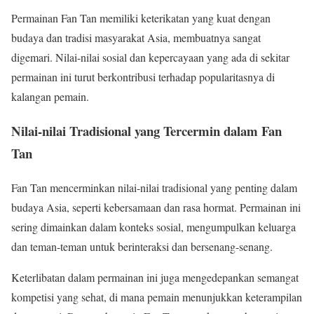
Permainan Fan Tan memiliki keterikatan yang kuat dengan
budaya dan tradisi masyarakat Asia, membuatnya sangat
digemari. Nilai-nilai sosial dan kepercayaan yang ada di sekitar
permainan ini turut berkontribusi terhadap popularitasnya di
kalangan pemain.
Nilai-nilai Tradisional yang Tercermin dalam Fan
Tan
Fan Tan mencerminkan nilai-nilai tradisional yang penting dalam
budaya Asia, seperti kebersamaan dan rasa hormat. Permainan ini
sering dimainkan dalam konteks sosial, mengumpulkan keluarga
dan teman-teman untuk berinteraksi dan bersenang-senang.
Keterlibatan dalam permainan ini juga mengedepankan semangat
kompetisi yang sehat, di mana pemain menunjukkan keterampilan