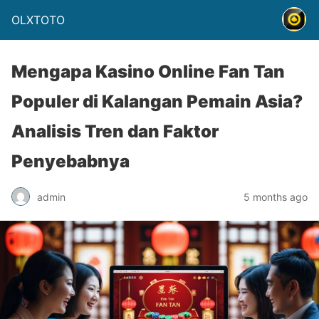
OLXTOTO
Mengapa Kasino Online Fan Tan
Populer di Kalangan Pemain Asia?
Analisis Tren dan Faktor
Penyebabnya
admin
5 months ago