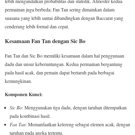
lebih mengandalkan probabilitas dan statistik. Atmosfer kedua
permainan juga berbeda; Fan Tan sering dimainkan dalam
suasana yang lebih santai dibandingkan dengan Baccarat yang
cenderung lebih formal dan cepat.
Kesamaan Fan Tan dengan Sic Bo
Fan Tan dan Sic Bo memiliki kesamaan dalam hal penggunaan
dadu dan unsur keberuntungan. Kedua permainan bergantung
pada hasil acak, dan pemain dapat bertaruh pada berbagai
kemungkinan.
Komponen Kunci:
Sic Bo
: Menggunakan tiga dadu, dengan taruhan ditempatkan
pada kombinasi hasil.
Fan Tan
: Memanfaatkan kelereng sebagai elemen acak, dengan
taruhan pada angka tertentu.