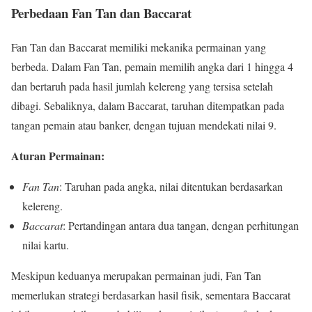
Perbedaan Fan Tan dan Baccarat
Fan Tan dan Baccarat memiliki mekanika permainan yang
berbeda. Dalam Fan Tan, pemain memilih angka dari 1 hingga 4
dan bertaruh pada hasil jumlah kelereng yang tersisa setelah
dibagi. Sebaliknya, dalam Baccarat, taruhan ditempatkan pada
tangan pemain atau banker, dengan tujuan mendekati nilai 9.
Aturan Permainan:
Fan Tan
: Taruhan pada angka, nilai ditentukan berdasarkan
kelereng.
Baccarat
: Pertandingan antara dua tangan, dengan perhitungan
nilai kartu.
Meskipun keduanya merupakan permainan judi, Fan Tan
memerlukan strategi berdasarkan hasil fisik, sementara Baccarat