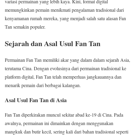
variasi permainan yang lebih kaya. Kini, format digital
memungkinkan pemain menikmati pengalaman tradisional dari
kenyamanan rumah mereka, yang menjadi salah satu alasan Fan
Tan semakin populer.
Sejarah dan Asal Usul Fan Tan
Permainan Fan Tan memiliki akar yang dalam dalam sejarah Asia,
terutama Cina. Dengan evolusinya dari permainan tradisional ke
platform digital, Fan Tan telah memperluas jangkauannya dan
menarik pemain dari berbagai kalangan.
Asal Usul Fan Tan di Asia
Fan Tan diperkirakan muncul sekitar abad ke-19 di Cina. Pada
awalnya, permainan ini dimainkan dengan menggunakan
mangkuk dan butir kecil, sering kali dari bahan tradisional seperti