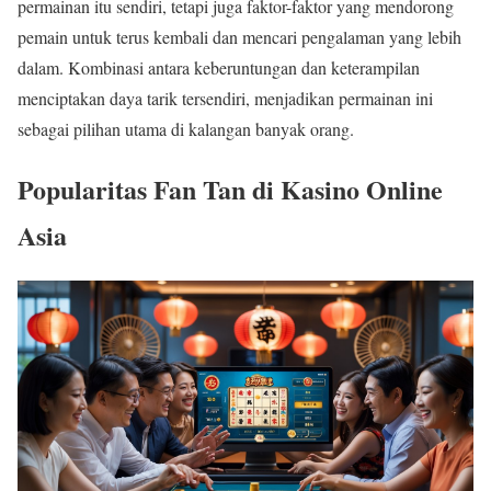
permainan itu sendiri, tetapi juga faktor-faktor yang mendorong
pemain untuk terus kembali dan mencari pengalaman yang lebih
dalam. Kombinasi antara keberuntungan dan keterampilan
menciptakan daya tarik tersendiri, menjadikan permainan ini
sebagai pilihan utama di kalangan banyak orang.
Popularitas Fan Tan di Kasino Online
Asia