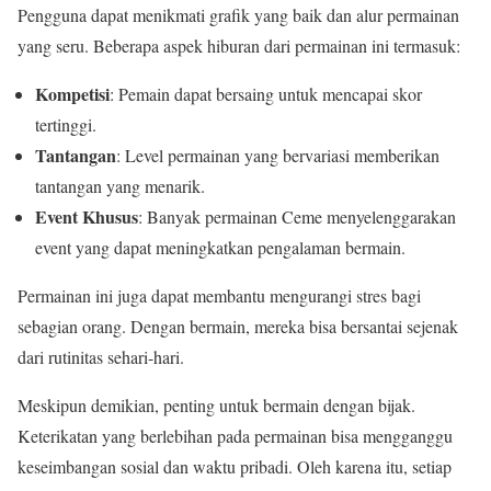
Pengguna dapat menikmati grafik yang baik dan alur permainan
yang seru. Beberapa aspek hiburan dari permainan ini termasuk:
Kompetisi
: Pemain dapat bersaing untuk mencapai skor
tertinggi.
Tantangan
: Level permainan yang bervariasi memberikan
tantangan yang menarik.
Event Khusus
: Banyak permainan Ceme menyelenggarakan
event yang dapat meningkatkan pengalaman bermain.
Permainan ini juga dapat membantu mengurangi stres bagi
sebagian orang. Dengan bermain, mereka bisa bersantai sejenak
dari rutinitas sehari-hari.
Meskipun demikian, penting untuk bermain dengan bijak.
Keterikatan yang berlebihan pada permainan bisa mengganggu
keseimbangan sosial dan waktu pribadi. Oleh karena itu, setiap