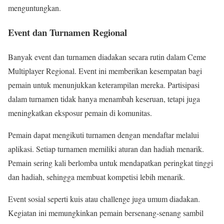
menguntungkan.
Event dan Turnamen Regional
Banyak event dan turnamen diadakan secara rutin dalam Ceme
Multiplayer Regional. Event ini memberikan kesempatan bagi
pemain untuk menunjukkan keterampilan mereka. Partisipasi
dalam turnamen tidak hanya menambah keseruan, tetapi juga
meningkatkan eksposur pemain di komunitas.
Pemain dapat mengikuti turnamen dengan mendaftar melalui
aplikasi. Setiap turnamen memiliki aturan dan hadiah menarik.
Pemain sering kali berlomba untuk mendapatkan peringkat tinggi
dan hadiah, sehingga membuat kompetisi lebih menarik.
Event sosial seperti kuis atau challenge juga umum diadakan.
Kegiatan ini memungkinkan pemain bersenang-senang sambil