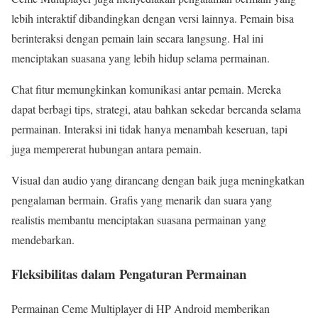
lebih interaktif dibandingkan dengan versi lainnya. Pemain bisa
berinteraksi dengan pemain lain secara langsung. Hal ini
menciptakan suasana yang lebih hidup selama permainan.
Chat fitur memungkinkan komunikasi antar pemain. Mereka
dapat berbagi tips, strategi, atau bahkan sekedar bercanda selama
permainan. Interaksi ini tidak hanya menambah keseruan, tapi
juga mempererat hubungan antara pemain.
Visual dan audio yang dirancang dengan baik juga meningkatkan
pengalaman bermain. Grafis yang menarik dan suara yang
realistis membantu menciptakan suasana permainan yang
mendebarkan.
Fleksibilitas dalam Pengaturan Permainan
Permainan Ceme Multiplayer di HP Android memberikan