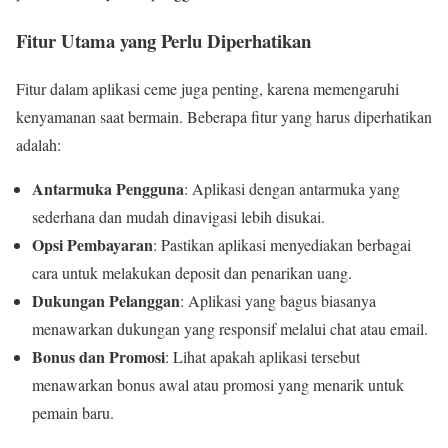
Fitur Utama yang Perlu Diperhatikan
Fitur dalam aplikasi ceme juga penting, karena memengaruhi
kenyamanan saat bermain. Beberapa fitur yang harus diperhatikan
adalah:
Antarmuka Pengguna
: Aplikasi dengan antarmuka yang
sederhana dan mudah dinavigasi lebih disukai.
Opsi Pembayaran
: Pastikan aplikasi menyediakan berbagai
cara untuk melakukan deposit dan penarikan uang.
Dukungan Pelanggan
: Aplikasi yang bagus biasanya
menawarkan dukungan yang responsif melalui chat atau email.
Bonus dan Promosi
: Lihat apakah aplikasi tersebut
menawarkan bonus awal atau promosi yang menarik untuk
pemain baru.