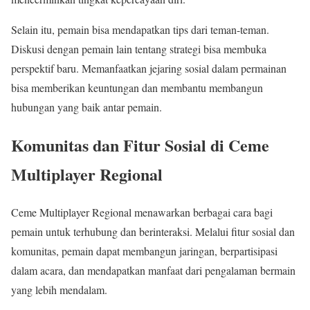
Selain itu, pemain bisa mendapatkan tips dari teman-teman.
Diskusi dengan pemain lain tentang strategi bisa membuka
perspektif baru. Memanfaatkan jejaring sosial dalam permainan
bisa memberikan keuntungan dan membantu membangun
hubungan yang baik antar pemain.
Komunitas dan Fitur Sosial di Ceme
Multiplayer Regional
Ceme Multiplayer Regional menawarkan berbagai cara bagi
pemain untuk terhubung dan berinteraksi. Melalui fitur sosial dan
komunitas, pemain dapat membangun jaringan, berpartisipasi
dalam acara, dan mendapatkan manfaat dari pengalaman bermain
yang lebih mendalam.