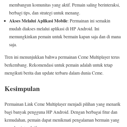
membangun komunitas yang aktif. Pemain saling berinteraksi,
berbagi tips, dan strategi untuk menang.
Akses Melalui Aplikasi Mobile
: Permainan ini semakin
mudah diakses melalui aplikasi di HP Android. Ini
memungkinkan pemain untuk bermain kapan saja dan di mana
saja.
Tren ini menunjukkan bahwa permainan Ceme Multiplayer terus
berkembang. Rekomendasi untuk pemain adalah untuk tetap
mengikuti berita dan update terbaru dalam dunia Ceme.
Kesimpulan
Permainan Link Ceme Multiplayer menjadi pilihan yang menarik
bagi banyak pengguna HP Android. Dengan berbagai fitur dan
kemudahan, pemain dapat menikmati pengalaman bermain yang