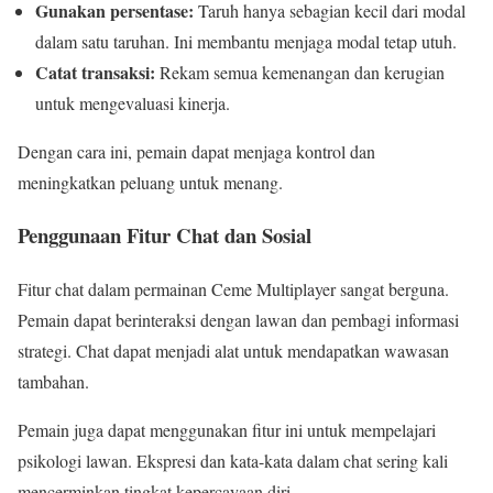
Gunakan persentase:
Taruh hanya sebagian kecil dari modal
dalam satu taruhan. Ini membantu menjaga modal tetap utuh.
Catat transaksi:
Rekam semua kemenangan dan kerugian
untuk mengevaluasi kinerja.
Dengan cara ini, pemain dapat menjaga kontrol dan
meningkatkan peluang untuk menang.
Penggunaan Fitur Chat dan Sosial
Fitur chat dalam permainan Ceme Multiplayer sangat berguna.
Pemain dapat berinteraksi dengan lawan dan pembagi informasi
strategi. Chat dapat menjadi alat untuk mendapatkan wawasan
tambahan.
Pemain juga dapat menggunakan fitur ini untuk mempelajari
psikologi lawan. Ekspresi dan kata-kata dalam chat sering kali
mencerminkan tingkat kepercayaan diri.