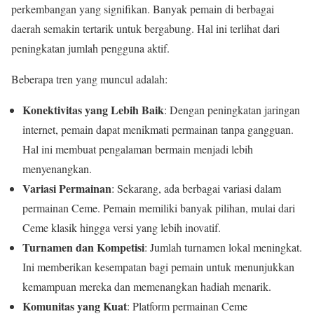
perkembangan yang signifikan. Banyak pemain di berbagai
daerah semakin tertarik untuk bergabung. Hal ini terlihat dari
peningkatan jumlah pengguna aktif.
Beberapa tren yang muncul adalah:
Konektivitas yang Lebih Baik
: Dengan peningkatan jaringan
internet, pemain dapat menikmati permainan tanpa gangguan.
Hal ini membuat pengalaman bermain menjadi lebih
menyenangkan.
Variasi Permainan
: Sekarang, ada berbagai variasi dalam
permainan Ceme. Pemain memiliki banyak pilihan, mulai dari
Ceme klasik hingga versi yang lebih inovatif.
Turnamen dan Kompetisi
: Jumlah turnamen lokal meningkat.
Ini memberikan kesempatan bagi pemain untuk menunjukkan
kemampuan mereka dan memenangkan hadiah menarik.
Komunitas yang Kuat
: Platform permainan Ceme