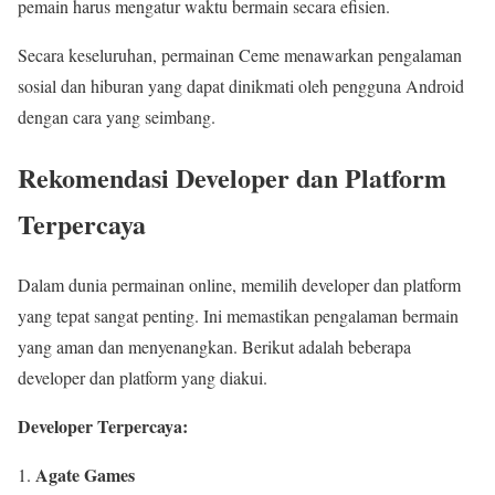
pemain harus mengatur waktu bermain secara efisien.
Secara keseluruhan, permainan Ceme menawarkan pengalaman
sosial dan hiburan yang dapat dinikmati oleh pengguna Android
dengan cara yang seimbang.
Rekomendasi Developer dan Platform
Terpercaya
Dalam dunia permainan online, memilih developer dan platform
yang tepat sangat penting. Ini memastikan pengalaman bermain
yang aman dan menyenangkan. Berikut adalah beberapa
developer dan platform yang diakui.
Developer Terpercaya:
Agate Games