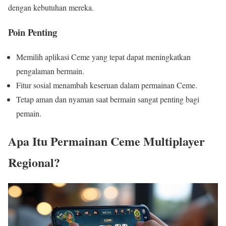
dengan kebutuhan mereka.
Poin Penting
Memilih aplikasi Ceme yang tepat dapat meningkatkan
pengalaman bermain.
Fitur sosial menambah keseruan dalam permainan Ceme.
Tetap aman dan nyaman saat bermain sangat penting bagi
pemain.
Apa Itu Permainan Ceme Multiplayer
Regional?