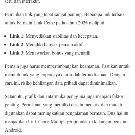
seru dan interaktif.
Pemilihan link yang tepat sangat penting. Beberapa link terbaik
untuk bermain Link Ceme pada tahun 2026 meliputi:
Link 1
: Menyediakan stabilitas dan kecepatan.
Link 2
: Memiliki banyak pemain aktif.
Link 3
: Menawarkan bonus yang menarik.
Pemain juga harus mempertimbangkan keamanan. Pastikan untuk
memilih link yang terpercaya dan sudah terbukti aman. Dengan
cara ini, risiko kehilangan data pribadi dapat diminimalkan.
Selain itu, grafik dan antarmuka pengguna juga menjadi faktor
penting. Permainan yang memiliki desain menarik dan mudah
digunakan dapat meningkatkan pengalaman bermain. Dua hal itu
menjadikan Link Ceme Multiplayer populer di kalangan pemain
Android.