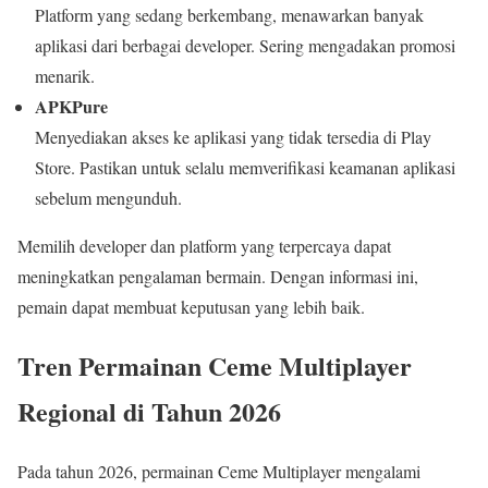
Platform yang sedang berkembang, menawarkan banyak
aplikasi dari berbagai developer. Sering mengadakan promosi
menarik.
APKPure
Menyediakan akses ke aplikasi yang tidak tersedia di Play
Store. Pastikan untuk selalu memverifikasi keamanan aplikasi
sebelum mengunduh.
Memilih developer dan platform yang terpercaya dapat
meningkatkan pengalaman bermain. Dengan informasi ini,
pemain dapat membuat keputusan yang lebih baik.
Tren Permainan Ceme Multiplayer
Regional di Tahun 2026
Pada tahun 2026, permainan Ceme Multiplayer mengalami