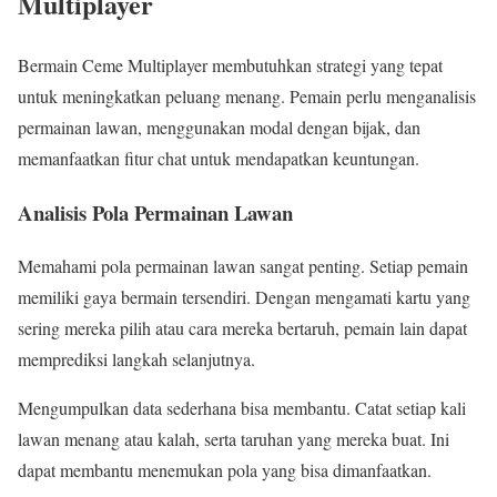
Multiplayer
Bermain Ceme Multiplayer membutuhkan strategi yang tepat
untuk meningkatkan peluang menang. Pemain perlu menganalisis
permainan lawan, menggunakan modal dengan bijak, dan
memanfaatkan fitur chat untuk mendapatkan keuntungan.
Analisis Pola Permainan Lawan
Memahami pola permainan lawan sangat penting. Setiap pemain
memiliki gaya bermain tersendiri. Dengan mengamati kartu yang
sering mereka pilih atau cara mereka bertaruh, pemain lain dapat
memprediksi langkah selanjutnya.
Mengumpulkan data sederhana bisa membantu. Catat setiap kali
lawan menang atau kalah, serta taruhan yang mereka buat. Ini
dapat membantu menemukan pola yang bisa dimanfaatkan.