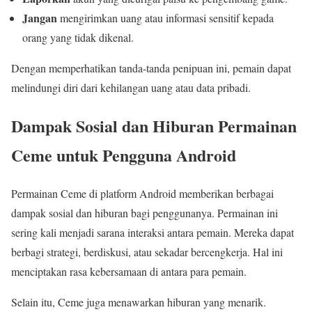
Jangan
mengirimkan uang atau informasi sensitif kepada
orang yang tidak dikenal.
Dengan memperhatikan tanda-tanda penipuan ini, pemain dapat
melindungi diri dari kehilangan uang atau data pribadi.
Dampak Sosial dan Hiburan Permainan
Ceme untuk Pengguna Android
Permainan Ceme di platform Android memberikan berbagai
dampak sosial dan hiburan bagi penggunanya. Permainan ini
sering kali menjadi sarana interaksi antara pemain. Mereka dapat
berbagi strategi, berdiskusi, atau sekadar bercengkerja. Hal ini
menciptakan rasa kebersamaan di antara para pemain.
Selain itu, Ceme juga menawarkan hiburan yang menarik.