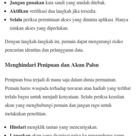
Jangan gunakan
kata sandi yang mudah ditebak.
Aktifkan
verifikasi dua langkah jika tersedia.
Selalu
periksa permintaan akses yang diminta aplikasi. Hanya
izinkan akses yang diperlukan.
Dengan langkah-langkah ini, pemain dapat mengurangi risiko
pencurian identitas dan pelanggaran data.
Menghindari Penipuan dan Akun Palsu
Penipuan bisa terjadi di mana saja dalam dunia permainan.
Pemain harus waspada terhadap tawaran atau hadiah yang terlihat
terlalu bagus untuk menjadi kenyataan. Selalu periksa keaslian
akun yang menghubungi pemain dan jangan ragu untuk
melakukan penelitian.
Hindari
mengklik tautan yang mencurigakan.
Laporkan
akun yang dicurigai palsu ke pengembang game.