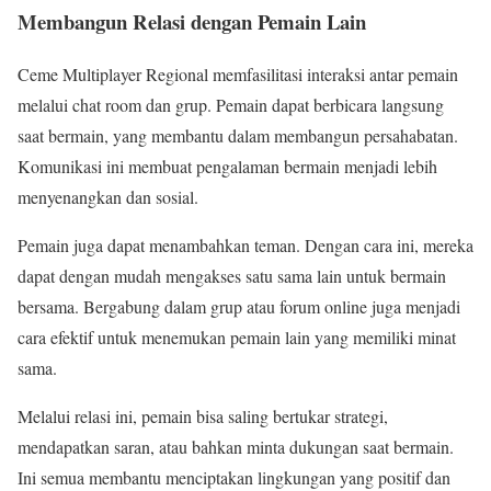
Membangun Relasi dengan Pemain Lain
Ceme Multiplayer Regional memfasilitasi interaksi antar pemain
melalui chat room dan grup. Pemain dapat berbicara langsung
saat bermain, yang membantu dalam membangun persahabatan.
Komunikasi ini membuat pengalaman bermain menjadi lebih
menyenangkan dan sosial.
Pemain juga dapat menambahkan teman. Dengan cara ini, mereka
dapat dengan mudah mengakses satu sama lain untuk bermain
bersama. Bergabung dalam grup atau forum online juga menjadi
cara efektif untuk menemukan pemain lain yang memiliki minat
sama.
Melalui relasi ini, pemain bisa saling bertukar strategi,
mendapatkan saran, atau bahkan minta dukungan saat bermain.
Ini semua membantu menciptakan lingkungan yang positif dan