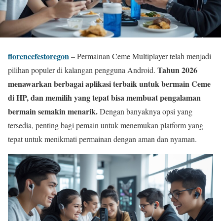
florencefestoregon
– Permainan Ceme Multiplayer telah menjadi
Tahun 2026
pilihan populer di kalangan pengguna Android.
menawarkan berbagai aplikasi terbaik untuk bermain Ceme
di HP, dan memilih yang tepat bisa membuat pengalaman
bermain semakin menarik.
Dengan banyaknya opsi yang
tersedia, penting bagi pemain untuk menemukan platform yang
tepat untuk menikmati permainan dengan aman dan nyaman.