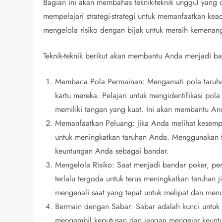
Bagian ini akan membahas teknik-teknik unggul yang
mempelajari strategi-strategi untuk memanfaatkan k
mengelola risiko dengan bijak untuk meraih kemenan
Teknik-teknik berikut akan membantu Anda menjadi ba
Membaca Pola Permainan: Mengamati pola taruh
kartu mereka. Pelajari untuk mengidentifikasi po
memiliki tangan yang kuat. Ini akan membantu An
Memanfaatkan Peluang: Jika Anda melihat kesemp
untuk meningkatkan taruhan Anda. Menggunakan 
keuntungan Anda sebagai bandar.
Mengelola Risiko: Saat menjadi bandar poker, pe
terlalu tergoda untuk terus meningkatkan taruhan j
mengenali saat yang tepat untuk melipat dan menu
Bermain dengan Sabar: Sabar adalah kunci untuk
mengambil keputusan dan jangan mengejar keuntu