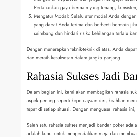
Pertahankan gaya bermain yang tenang, konsisten,
Mengatur Modal: Selalu atur modal Anda dengan b
yang dapat Anda terima dan berhenti bermain jik
seimbang dan hindari risiko kehilangan terlalu ba
Dengan menerapkan teknik-teknik di atas, Anda dapa
dan meraih kesuksesan dalam jangka panjang.
Rahasia Sukses Jadi B
Dalam bagian ini, kami akan membagikan rahasia suk
aspek penting seperti kepercayaan diri, keahlian m
tepat di setiap situasi. Dengan menguasai rahasia i
Salah satu rahasia sukses menjadi bandar poker adala
adalah kunci untuk mengendalikan meja dan membuat 