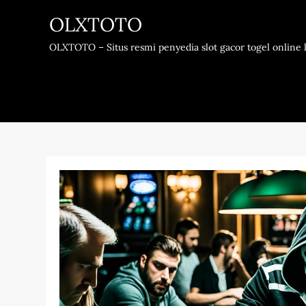
Skip
OLXTOTO
to
content
OLXTOTO – Situs resmi penyedia slot gacor togel online 