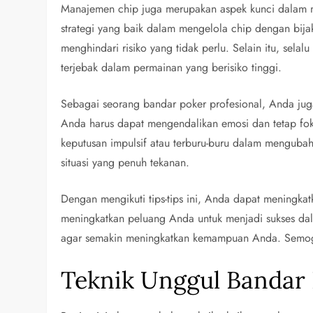
Manajemen chip juga merupakan aspek kunci dalam m
strategi yang baik dalam mengelola chip dengan bijak
menghindari risiko yang tidak perlu. Selain itu, sela
terjebak dalam permainan yang berisiko tinggi.
Sebagai seorang bandar poker profesional, Anda juga
Anda harus dapat mengendalikan emosi dan tetap fo
keputusan impulsif atau terburu-buru dalam mengubah
situasi yang penuh tekanan.
Dengan mengikuti tips-tips ini, Anda dapat meningk
meningkatkan peluang Anda untuk menjadi sukses dalam
agar semakin meningkatkan kemampuan Anda. Semog
Teknik Unggul Bandar 