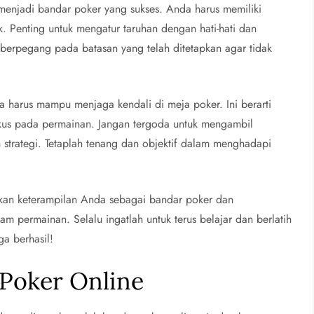
enjadi bandar poker yang sukses. Anda harus memiliki
. Penting untuk mengatur taruhan dengan hati-hati dan
lu berpegang pada batasan yang telah ditetapkan agar tidak
 harus mampu menjaga kendali di meja poker. Ini berarti
kus pada permainan. Jangan tergoda untuk mengambil
 strategi. Tetaplah tenang dan objektif dalam menghadapi
atkan keterampilan Anda sebagai bandar poker dan
 permainan. Selalu ingatlah untuk terus belajar dan berlatih
a berhasil!
Poker Online