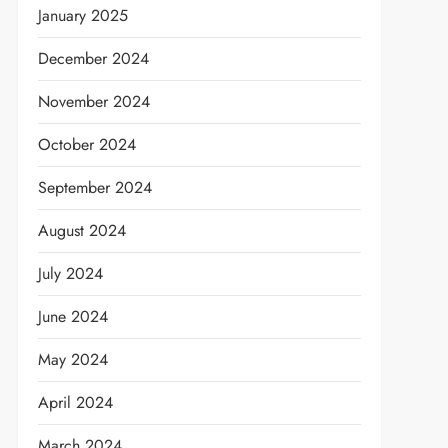
January 2025
December 2024
November 2024
October 2024
September 2024
August 2024
July 2024
June 2024
May 2024
April 2024
March 2024