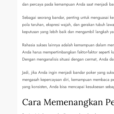
dan percaya pada kemampuan Anda saat menjadi ba
Sebagai seorang bandar, penting untuk menguasai
pola taruhan, ekspresi wajah, dan gerakan tubuh l
keputusan yang lebih baik dan mengambil langkah ya
Rahasia sukses lainnya adalah kemampuan dalam membu
Anda harus mempertimbangkan faktor-faktor seperti ka
Dengan menganalisis situasi dengan cermat, Anda da
Jadi, jika Anda ingin menjadi bandar poker yang suks
mengasah kepercayaan diri, kemampuan membaca pema
yang konsisten, Anda bisa mencapai kesuksesan seba
Cara Memenangkan Pe