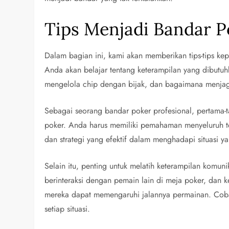
Tips Menjadi Bandar P
Dalam bagian ini, kami akan memberikan tips-tips ke
Anda akan belajar tentang keterampilan yang dibutu
mengelola chip dengan bijak, dan bagaimana menjag
Sebagai seorang bandar poker profesional, pertama-
poker. Anda harus memiliki pemahaman menyeluruh tent
dan strategi yang efektif dalam menghadapi situasi y
Selain itu, penting untuk melatih keterampilan komuni
berinteraksi dengan pemain lain di meja poker, d
mereka dapat memengaruhi jalannya permainan. Coba
setiap situasi.