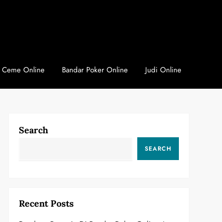
Ceme Online
Bandar Poker Online
Judi Online
Search
SEARCH
Recent Posts