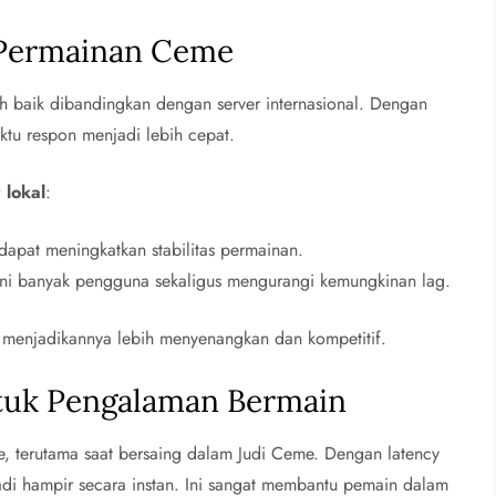
m Permainan Ceme
ih baik dibandingkan dengan server internasional. Dengan
aktu respon menjadi lebih cepat.
 lokal
:
l dapat meningkatkan stabilitas permainan.
i banyak pengguna sekaligus mengurangi kemungkinan lag.
menjadikannya lebih menyenangkan dan kompetitif.
tuk Pengalaman Bermain
e, terutama saat bersaing dalam Judi Ceme. Dengan latency
adi hampir secara instan. Ini sangat membantu pemain dalam