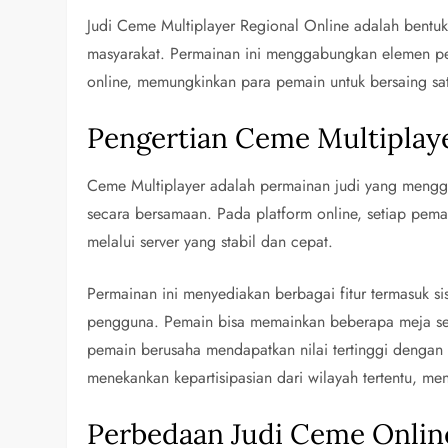
Judi Ceme Multiplayer Regional Online adalah bentu
masyarakat. Permainan ini menggabungkan elemen pe
online, memungkinkan para pemain untuk bersaing satu
Pengertian Ceme Multiplay
Ceme Multiplayer adalah permainan judi yang meng
secara bersamaan. Pada platform online, setiap pema
melalui server yang stabil dan cepat.
Permainan ini menyediakan berbagai fitur termasuk s
pengguna. Pemain bisa memainkan beberapa meja se
pemain berusaha mendapatkan nilai tertinggi dengan 
menekankan kepartisipasian dari wilayah tertentu, me
Perbedaan Judi Ceme Online