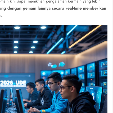
pemain kini dapat menikmati pengalaman bermain yang lebih
ng dengan pemain lainnya secara real-time memberikan
.