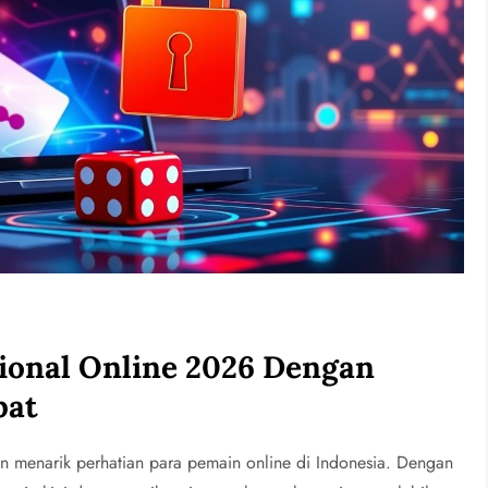
ional Online 2026 Dengan
pat
n menarik perhatian para pemain online di Indonesia. Dengan