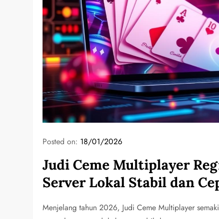
Posted on:
18/01/2026
Judi Ceme Multiplayer Reg
Server Lokal Stabil dan Ce
Menjelang tahun 2026, Judi Ceme Multiplayer semaki