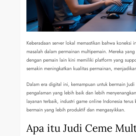
Keberadaan server lokal memastikan bahwa koneksi in
masalah dalam permainan multipemain. Mereka yang 
dengan pemain lain kini memiliki platform yang support
semakin meningkatkan kualitas permainan, menjadikan
Dalam era digital ini, kemampuan untuk bermain Judi
pengalaman yang lebih baik dan lebih menyenangkan.
layanan terbaik, industri game online Indonesia teru
bermain yang lebih produktif dan mengasyikkan.
Apa itu Judi Ceme Mult