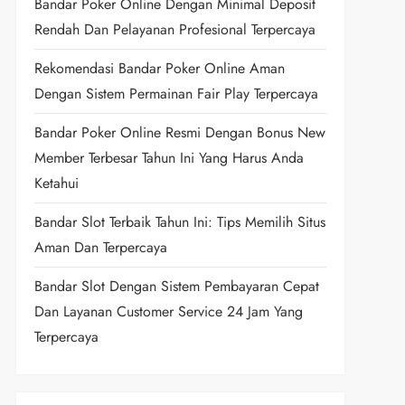
Bandar Poker Online Dengan Minimal Deposit
Rendah Dan Pelayanan Profesional Terpercaya
Rekomendasi Bandar Poker Online Aman
Dengan Sistem Permainan Fair Play Terpercaya
Bandar Poker Online Resmi Dengan Bonus New
Member Terbesar Tahun Ini Yang Harus Anda
Ketahui
Bandar Slot Terbaik Tahun Ini: Tips Memilih Situs
Aman Dan Terpercaya
Bandar Slot Dengan Sistem Pembayaran Cepat
Dan Layanan Customer Service 24 Jam Yang
Terpercaya