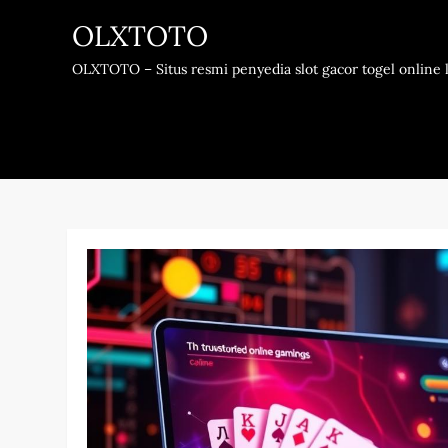
Skip
OLXTOTO
to
content
OLXTOTO – Situs resmi penyedia slot gacor togel online 