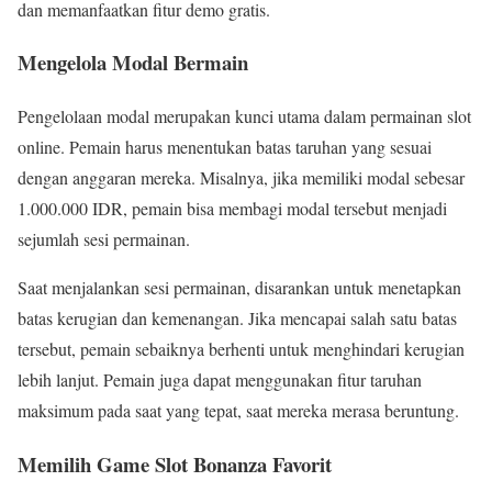
dan memanfaatkan fitur demo gratis.
Mengelola Modal Bermain
Pengelolaan modal merupakan kunci utama dalam permainan slot
online. Pemain harus menentukan batas taruhan yang sesuai
dengan anggaran mereka. Misalnya, jika memiliki modal sebesar
1.000.000 IDR, pemain bisa membagi modal tersebut menjadi
sejumlah sesi permainan.
Saat menjalankan sesi permainan, disarankan untuk menetapkan
batas kerugian dan kemenangan. Jika mencapai salah satu batas
tersebut, pemain sebaiknya berhenti untuk menghindari kerugian
lebih lanjut. Pemain juga dapat menggunakan fitur taruhan
maksimum pada saat yang tepat, saat mereka merasa beruntung.
Memilih Game Slot Bonanza Favorit