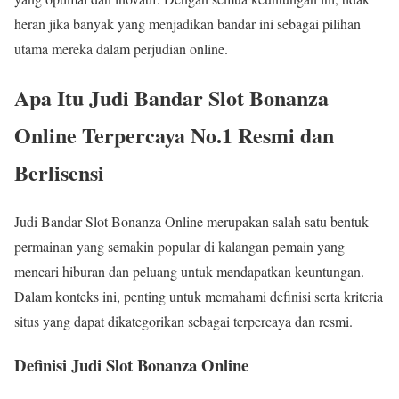
heran jika banyak yang menjadikan bandar ini sebagai pilihan
utama mereka dalam perjudian online.
Apa Itu Judi Bandar Slot Bonanza
Online Terpercaya No.1 Resmi dan
Berlisensi
Judi Bandar Slot Bonanza Online merupakan salah satu bentuk
permainan yang semakin popular di kalangan pemain yang
mencari hiburan dan peluang untuk mendapatkan keuntungan.
Dalam konteks ini, penting untuk memahami definisi serta kriteria
situs yang dapat dikategorikan sebagai terpercaya dan resmi.
Definisi Judi Slot Bonanza Online