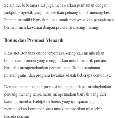
Selain itu, beberapa situs juga menawarkan permainan dengan
jackpot progresif, yang memberikan peluang untuk menang besar.
Pemain memiliki banyak pilihan untuk menyesuaikan pengalaman
bermain mereka sesuai dengan preferensi masing-masing.
Bonus dan Promosi Menarik
Situs slot Bonanza online terpercaya sering kali memberikan
bonus dan promosi yang menggiurkan untuk menarik pemain
baru dan mempertahankan pemain lama. Bonus sambutan,
putaran gratis, dan program loyalitas adalah beberapa contohnya.
Dengan memanfaatkan promosi ini, pemain dapat meningkatkan
peluang menang tanpa harus mengeluarkan banyak uang dari
kantong mereka. Kebijakan bonus yang transparan juga
menunjukkan komitmen situs untuk memberikan nilai lebih
kepada pemain.