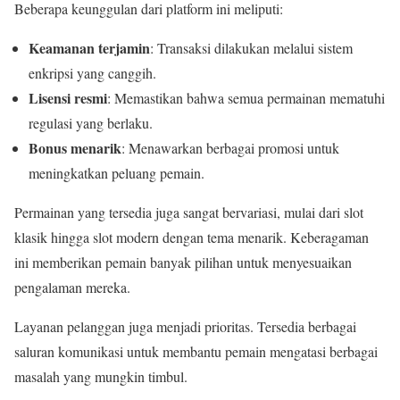
Beberapa keunggulan dari platform ini meliputi:
Keamanan terjamin
: Transaksi dilakukan melalui sistem
enkripsi yang canggih.
Lisensi resmi
: Memastikan bahwa semua permainan mematuhi
regulasi yang berlaku.
Bonus menarik
: Menawarkan berbagai promosi untuk
meningkatkan peluang pemain.
Permainan yang tersedia juga sangat bervariasi, mulai dari slot
klasik hingga slot modern dengan tema menarik. Keberagaman
ini memberikan pemain banyak pilihan untuk menyesuaikan
pengalaman mereka.
Layanan pelanggan juga menjadi prioritas. Tersedia berbagai
saluran komunikasi untuk membantu pemain mengatasi berbagai
masalah yang mungkin timbul.