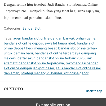
Dengan semua fitur tersebut, Judi Bandar Slot Bonanza Online
Terpercaya No.1 menjadi pilihan yang tepat bagi siapa saja yang
ingin menikmati permainan slot online.
Categories:
Bandar Slot
Tags:
agen bandar slot online dengan banyak pilihan game
,
bandar slot online deposit e-wallet tanpa ribet
,
bandar slot
online deposit kecil menang besar
,
bandar slot online terbaik
untuk pemain baru
,
bandar slot online terpercaya gampang
maxwin
,
daftar akun bandar slot online terbaik 2025
,
link
alternatif bandar slot online terpercaya
,
rekomendasi bandar
slot online dengan jackpot besar
,
situs bandar slot online resmi
dan aman
,
strategi menang di bandar slot online gacor
OLXTOTO
Back to top
Exit mobile version