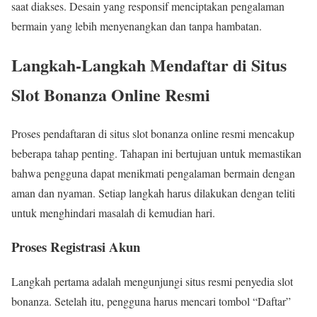
saat diakses. Desain yang responsif menciptakan pengalaman
bermain yang lebih menyenangkan dan tanpa hambatan.
Langkah-Langkah Mendaftar di Situs
Slot Bonanza Online Resmi
Proses pendaftaran di situs slot bonanza online resmi mencakup
beberapa tahap penting. Tahapan ini bertujuan untuk memastikan
bahwa pengguna dapat menikmati pengalaman bermain dengan
aman dan nyaman. Setiap langkah harus dilakukan dengan teliti
untuk menghindari masalah di kemudian hari.
Proses Registrasi Akun
Langkah pertama adalah mengunjungi situs resmi penyedia slot
bonanza. Setelah itu, pengguna harus mencari tombol “Daftar”