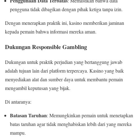
Penggunaan Data Terbatas
: Memastikan bahwa data
pengguna tidak dibagikan dengan pihak ketiga tanpa izin.
Dengan menerapkan praktik ini, kasino memberikan jaminan
kepada pemain bahwa informasi mereka aman.
Dukungan Responsible Gambling
Dukungan untuk praktik perjudian yang bertanggung jawab
adalah tujuan lain dari platform terpercaya. Kasino yang baik
menyediakan alat dan sumber daya untuk membantu pemain
mengambil keputusan yang bijak.
Di antaranya:
Batasan Taruhan
: Memungkinkan pemain untuk menetapkan
batas taruhan agar tidak menghabiskan lebih dari yang mereka
mampu.