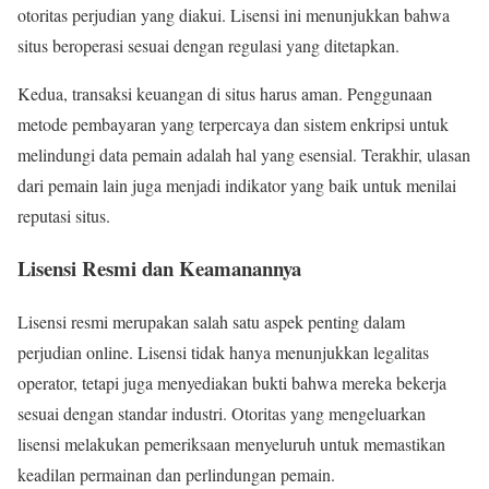
otoritas perjudian yang diakui. Lisensi ini menunjukkan bahwa
situs beroperasi sesuai dengan regulasi yang ditetapkan.
Kedua, transaksi keuangan di situs harus aman. Penggunaan
metode pembayaran yang terpercaya dan sistem enkripsi untuk
melindungi data pemain adalah hal yang esensial. Terakhir, ulasan
dari pemain lain juga menjadi indikator yang baik untuk menilai
reputasi situs.
Lisensi Resmi dan Keamanannya
Lisensi resmi merupakan salah satu aspek penting dalam
perjudian online. Lisensi tidak hanya menunjukkan legalitas
operator, tetapi juga menyediakan bukti bahwa mereka bekerja
sesuai dengan standar industri. Otoritas yang mengeluarkan
lisensi melakukan pemeriksaan menyeluruh untuk memastikan
keadilan permainan dan perlindungan pemain.