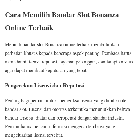
Cara Memilih Bandar Slot Bonanza
Online Terbaik
Memilih bandar slot Bonanza online terbaik membutuhkan
perhatian khusus kepada beberapa aspek penting. Pembaca harus
memahami lisensi, reputasi, layanan pelanggan, dan tampilan situs
agar dapat membuat keputusan yang tepat.
Pengecekan Lisensi dan Reputasi
Penting bagi pemain untuk memeriksa lisensi yang dimiliki oleh
bandar slot. Lisensi dari otoritas terkemuka menunjukkan bahwa
bandar tersebut diatur dan beroperasi dengan standar industri.
Pemain harus mencari informasi mengenai lembaga yang
mengeluarkan lisensi tersebut.