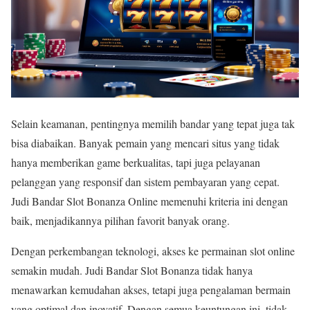
Selain keamanan, pentingnya memilih bandar yang tepat juga tak
bisa diabaikan. Banyak pemain yang mencari situs yang tidak
hanya memberikan game berkualitas, tapi juga pelayanan
pelanggan yang responsif dan sistem pembayaran yang cepat.
Judi Bandar Slot Bonanza Online memenuhi kriteria ini dengan
baik, menjadikannya pilihan favorit banyak orang.
Dengan perkembangan teknologi, akses ke permainan slot online
semakin mudah. Judi Bandar Slot Bonanza tidak hanya
menawarkan kemudahan akses, tetapi juga pengalaman bermain
yang optimal dan inovatif. Dengan semua keuntungan ini, tidak