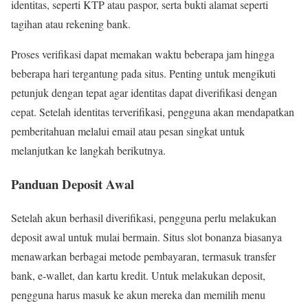
identitas, seperti KTP atau paspor, serta bukti alamat seperti
tagihan atau rekening bank.
Proses verifikasi dapat memakan waktu beberapa jam hingga
beberapa hari tergantung pada situs. Penting untuk mengikuti
petunjuk dengan tepat agar identitas dapat diverifikasi dengan
cepat. Setelah identitas terverifikasi, pengguna akan mendapatkan
pemberitahuan melalui email atau pesan singkat untuk
melanjutkan ke langkah berikutnya.
Panduan Deposit Awal
Setelah akun berhasil diverifikasi, pengguna perlu melakukan
deposit awal untuk mulai bermain. Situs slot bonanza biasanya
menawarkan berbagai metode pembayaran, termasuk transfer
bank, e-wallet, dan kartu kredit. Untuk melakukan deposit,
pengguna harus masuk ke akun mereka dan memilih menu