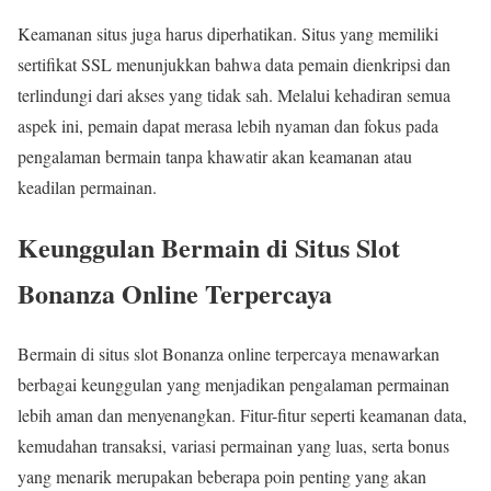
Keamanan situs juga harus diperhatikan. Situs yang memiliki
sertifikat SSL menunjukkan bahwa data pemain dienkripsi dan
terlindungi dari akses yang tidak sah. Melalui kehadiran semua
aspek ini, pemain dapat merasa lebih nyaman dan fokus pada
pengalaman bermain tanpa khawatir akan keamanan atau
keadilan permainan.
Keunggulan Bermain di Situs Slot
Bonanza Online Terpercaya
Bermain di situs slot Bonanza online terpercaya menawarkan
berbagai keunggulan yang menjadikan pengalaman permainan
lebih aman dan menyenangkan. Fitur-fitur seperti keamanan data,
kemudahan transaksi, variasi permainan yang luas, serta bonus
yang menarik merupakan beberapa poin penting yang akan