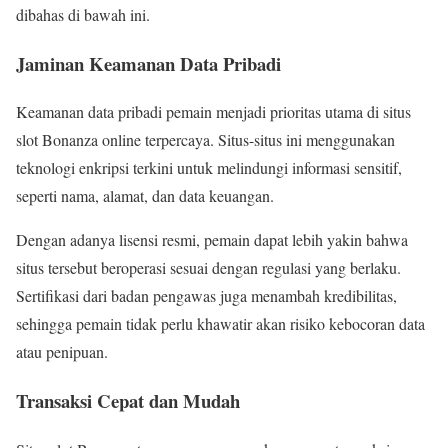
dibahas di bawah ini.
Jaminan Keamanan Data Pribadi
Keamanan data pribadi pemain menjadi prioritas utama di situs
slot Bonanza online terpercaya. Situs-situs ini menggunakan
teknologi enkripsi terkini untuk melindungi informasi sensitif,
seperti nama, alamat, dan data keuangan.
Dengan adanya lisensi resmi, pemain dapat lebih yakin bahwa
situs tersebut beroperasi sesuai dengan regulasi yang berlaku.
Sertifikasi dari badan pengawas juga menambah kredibilitas,
sehingga pemain tidak perlu khawatir akan risiko kebocoran data
atau penipuan.
Transaksi Cepat dan Mudah