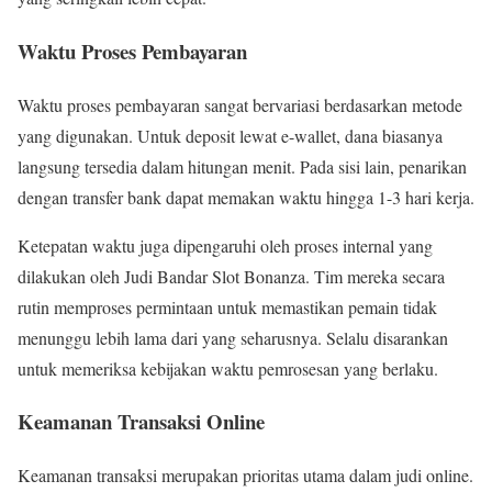
Waktu Proses Pembayaran
Waktu proses pembayaran sangat bervariasi berdasarkan metode
yang digunakan. Untuk deposit lewat e-wallet, dana biasanya
langsung tersedia dalam hitungan menit. Pada sisi lain, penarikan
dengan transfer bank dapat memakan waktu hingga 1-3 hari kerja.
Ketepatan waktu juga dipengaruhi oleh proses internal yang
dilakukan oleh Judi Bandar Slot Bonanza. Tim mereka secara
rutin memproses permintaan untuk memastikan pemain tidak
menunggu lebih lama dari yang seharusnya. Selalu disarankan
untuk memeriksa kebijakan waktu pemrosesan yang berlaku.
Keamanan Transaksi Online
Keamanan transaksi merupakan prioritas utama dalam judi online.