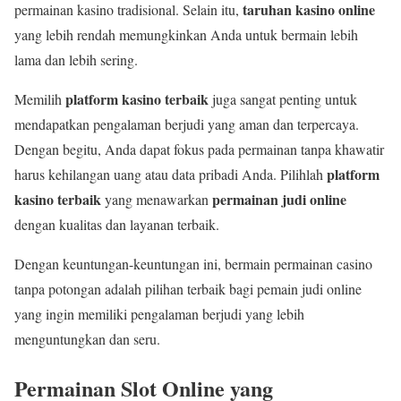
taruhan kasino online
permainan kasino tradisional. Selain itu,
yang lebih rendah memungkinkan Anda untuk bermain lebih
lama dan lebih sering.
platform kasino terbaik
Memilih
juga sangat penting untuk
mendapatkan pengalaman berjudi yang aman dan terpercaya.
Dengan begitu, Anda dapat fokus pada permainan tanpa khawatir
platform
harus kehilangan uang atau data pribadi Anda. Pilihlah
kasino terbaik
permainan judi online
yang menawarkan
dengan kualitas dan layanan terbaik.
Dengan keuntungan-keuntungan ini, bermain permainan casino
tanpa potongan adalah pilihan terbaik bagi pemain judi online
yang ingin memiliki pengalaman berjudi yang lebih
menguntungkan dan seru.
Permainan Slot Online yang