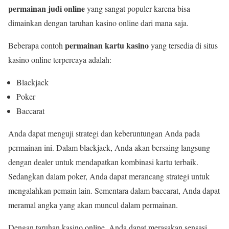
permainan judi online
yang sangat populer karena bisa
dimainkan dengan taruhan kasino online dari mana saja.
permainan kartu kasino
Beberapa contoh
yang tersedia di situs
kasino online terpercaya adalah:
Blackjack
Poker
Baccarat
Anda dapat menguji strategi dan keberuntungan Anda pada
permainan ini. Dalam blackjack, Anda akan bersaing langsung
dengan dealer untuk mendapatkan kombinasi kartu terbaik.
Sedangkan dalam poker, Anda dapat merancang strategi untuk
mengalahkan pemain lain. Sementara dalam baccarat, Anda dapat
meramal angka yang akan muncul dalam permainan.
Dengan taruhan kasino online, Anda dapat merasakan sensasi