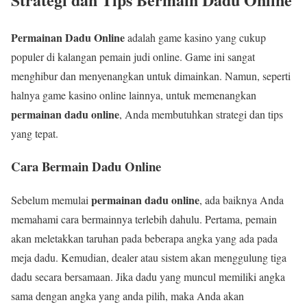
Permainan Dadu Online
adalah game kasino yang cukup
populer di kalangan pemain judi online. Game ini sangat
menghibur dan menyenangkan untuk dimainkan. Namun, seperti
halnya game kasino online lainnya, untuk memenangkan
permainan dadu online
, Anda membutuhkan strategi dan tips
yang tepat.
Cara Bermain Dadu Online
permainan dadu online
Sebelum memulai
, ada baiknya Anda
memahami cara bermainnya terlebih dahulu. Pertama, pemain
akan meletakkan taruhan pada beberapa angka yang ada pada
meja dadu. Kemudian, dealer atau sistem akan menggulung tiga
dadu secara bersamaan. Jika dadu yang muncul memiliki angka
sama dengan angka yang anda pilih, maka Anda akan