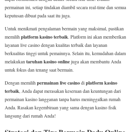
permainan ini, setiap tindakan diambil secara real-time dan semua
keputusan dibuat pada saat itu juga.
Untuk menikmati pengalaman bermain yang maksimal, pastikan
platform kasino terbaik
memilih
. Platform ini akan memberikan
layanan live casino dengan kualitas terbaik dan layanan
berkualitas tinggi untuk pemainnya. Selain itu, kemudahan dalam
taruhan kasino online
melakukan
juga akan membantu Anda
untuk fokus dan tenang saat bermain.
permainan live casino
platform kasino
Dengan memilih
di
terbaik
, Anda dapat merasakan keseruan dan keuntungan dari
permainan kasino langganan tanpa harus meninggalkan rumah
Anda. Rasakan kegembiraan yang sama dengan kasino fisik
langsung dari rumah Anda!
Strategi dan Tips Bermain Dadu Online