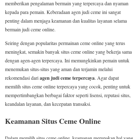
memberikan pengalaman bermain yang terpercaya dan nyaman
kepada para pemain. Keberadaan agen judi ceme ini sangat
penting dalam menjaga keamanan dan kualitas layanan selama
bermain judi ceme online.
Seiring dengan popularitas permainan ceme online yang terus
meningkat, semakin banyak situs ceme online yang bekerja sama
dengan agen-agen terpercaya. Ini memungkinkan pemain untuk
menemukan situs-situs yang aman dan terjamin melalui
agen judi ceme terpercaya
rekomendasi dari
. Agar dapat
memilih situs ceme online terpercaya yang cocok, penting untuk
mempertimbangkan berbagai faktor seperti lisensi, reputasi situs,
keandalan layanan, dan kecepatan transaksi.
Keamanan Situs Ceme Online
Dalam memilih situs ceme online, keamanan merupakan hal yang