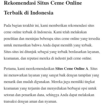
Rekomendasi Situs Ceme Online
Terbaik di Indonesia
Pada bagian terakhir ini, kami memberikan rekomendasi situs
ceme online terbaik di Indonesia. Kami telah melakukan
penelitian dan meninjau beberapa situs ceme online yang tersedia
untuk memastikan bahwa Anda dapat memilih yang terbaik.
Situs-situs ini ditunjuk sebagai yang terbaik berdasarkan layanan,
keamanan, dan reputasi mereka di industri judi ceme online.
Situs Ceme Online A
Pertama, kami merekomendasikan
. Situs
ini menawarkan layanan yang sangat baik dengan tampilan yang
menarik dan mudah digunakan. Mereka juga memiliki tingkat
keamanan yang terjamin dan menyediakan berbagai opsi untuk
setoran dan penarikan dana, sehingga Anda dapat melakukan
transaksi dengan aman dan nyaman.