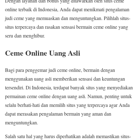
Dengan layanan dan bonus yang ditawarkan oleh situs ceme
online terbaik di Indonesia, Anda dapat menikmati pengalaman
judi ceme yang memuaskan dan menguntungkan. Pilihlah situs-
situs terpercaya dan rasakan sensasi bermain ceme online yang
seru dan menghibur.
Ceme Online Uang Asli
Bagi para penggemar judi ceme online, bermain dengan
menggunakan uang asli memberikan sensasi dan keuntungan
tersendiri. Di Indonesia, terdapat banyak situs yang menyediakan
permainan ceme online dengan uang asli. Namun, penting untuk
selalu berhati-hati dan memilih situs yang terpercaya agar Anda
dapat merasakan pengalaman bermain yang aman dan
menguntungkan.
Salah satu hal yang harus diperhatikan adalah memastikan situs-