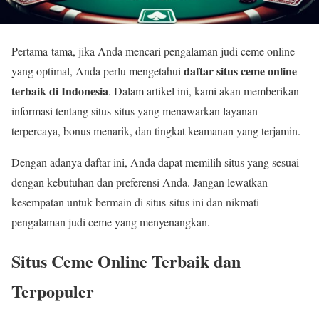
Pertama-tama, jika Anda mencari pengalaman judi ceme online
daftar situs ceme online
yang optimal, Anda perlu mengetahui
terbaik di Indonesia
. Dalam artikel ini, kami akan memberikan
informasi tentang situs-situs yang menawarkan layanan
terpercaya, bonus menarik, dan tingkat keamanan yang terjamin.
Dengan adanya daftar ini, Anda dapat memilih situs yang sesuai
dengan kebutuhan dan preferensi Anda. Jangan lewatkan
kesempatan untuk bermain di situs-situs ini dan nikmati
pengalaman judi ceme yang menyenangkan.
Situs Ceme Online Terbaik dan
Terpopuler