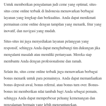
Untuk memberikan pengalaman judi ceme yang optimal, situs-
situs ceme online terbaik di Indonesia menawarkan berbagai
layanan yang lengkap dan berkualitas. Anda dapat menikmati
permainan ceme online dengan tampilan yang menarik, fitur yang
inovatif, dan navigasi yang mudah.
Situs-situs ini juga menyediakan layanan pelanggan yang
responsif, sehingga Anda dapat menghubungi tim dukungan jika
mengalami masalah atau memiliki pertanyaan. Mereka siap
membantu Anda dengan profesionalisme dan ramah.
Selain itu, situs ceme online terbaik juga menawarkan berbagai
bonus menarik untuk para pemainnya. Anda dapat memanfaatkan
bonus deposit awal, bonus referral, atau bonus turn over. Bonus-
bonus ini memberikan nilai tambah bagi Anda sebagai pemain,
sehingga Anda dapat memperbesar peluang kemenangan dan
pengalaman bermain yang lebih menguntungkan.