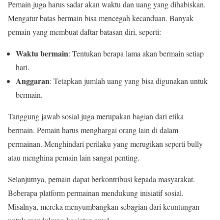
Pemain juga harus sadar akan waktu dan uang yang dihabiskan.
Mengatur batas bermain bisa mencegah kecanduan. Banyak
pemain yang membuat daftar batasan diri, seperti:
Waktu bermain
: Tentukan berapa lama akan bermain setiap
hari.
Anggaran
: Tetapkan jumlah uang yang bisa digunakan untuk
bermain.
Tanggung jawab sosial juga merupakan bagian dari etika
bermain. Pemain harus menghargai orang lain di dalam
permainan. Menghindari perilaku yang merugikan seperti bully
atau menghina pemain lain sangat penting.
Selanjutnya, pemain dapat berkontribusi kepada masyarakat.
Beberapa platform permainan mendukung inisiatif sosial.
Misalnya, mereka menyumbangkan sebagian dari keuntungan