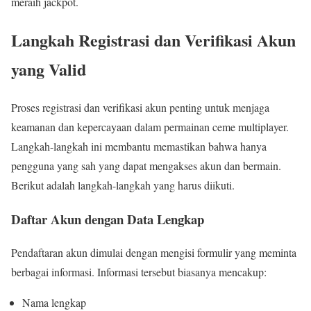
meraih jackpot.
Langkah Registrasi dan Verifikasi Akun
yang Valid
Proses registrasi dan verifikasi akun penting untuk menjaga
keamanan dan kepercayaan dalam permainan ceme multiplayer.
Langkah-langkah ini membantu memastikan bahwa hanya
pengguna yang sah yang dapat mengakses akun dan bermain.
Berikut adalah langkah-langkah yang harus diikuti.
Daftar Akun dengan Data Lengkap
Pendaftaran akun dimulai dengan mengisi formulir yang meminta
berbagai informasi. Informasi tersebut biasanya mencakup:
Nama lengkap