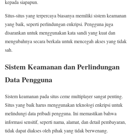
kepada siapapun.
Situs-situs yang terpercaya biasanya memiliki sistem keamanan
yang baik, seperti perlindungan enkripsi. Pengguna juga
disarankan untuk menggunakan kata sandi yang kuat dan
mengubahnya secara berkala untuk mencegah akses yang tidak
sah.
Sistem Keamanan dan Perlindungan
Data Pengguna
Sistem keamanan pada situs ceme multiplayer sangat penting.
Situs yang baik harus menggunakan teknologi enkripsi untuk
melindungi data pribadi pengguna. Ini memastikan bahwa
informasi sensitif, seperti nama, alamat, dan detail pembayaran,
tidak dapat diakses oleh pihak yang tidak berwenang.