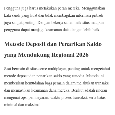
Pengguna juga harus melakukan peran mereka. Menggunakan
kata sandi yang kuat dan tidak membagikan informasi pribadi
juga sangat penting. Dengan bekerja sama, baik situs maupun
pengguna dapat menjaga keamanan data dengan lebih baik.
Metode Deposit dan Penarikan Saldo
yang Mendukung Regional 2026
Saat bermain di situs ceme multiplayer, penting untuk mengetahui
metode deposit dan penarikan saldo yang tersedia. Metode ini
memberikan kemudahan bagi pemain dalam melakukan transaksi
dan memastikan keamanan dana mereka. Berikut adalah rincian
mengenai opsi pembayaran, waktu proses transaksi, serta batas
minimal dan maksimal.