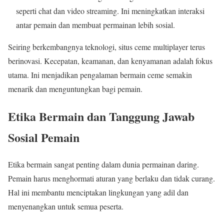
seperti chat dan video streaming. Ini meningkatkan interaksi
antar pemain dan membuat permainan lebih sosial.
Seiring berkembangnya teknologi, situs ceme multiplayer terus
berinovasi. Kecepatan, keamanan, dan kenyamanan adalah fokus
utama. Ini menjadikan pengalaman bermain ceme semakin
menarik dan menguntungkan bagi pemain.
Etika Bermain dan Tanggung Jawab
Sosial Pemain
Etika bermain sangat penting dalam dunia permainan daring.
Pemain harus menghormati aturan yang berlaku dan tidak curang.
Hal ini membantu menciptakan lingkungan yang adil dan
menyenangkan untuk semua peserta.