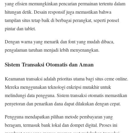
yang efisien memungkinkan pencarian permainan tertentu dalam
hitungan detik. Desain responsif juga memastikan bahwa
tampilan situs tetap baik di berbagai perangkat, seperti ponsel
pintar dan tablet.
Dengan warna yang menarik dan font yang mudah dibaca,
pengalaman taruhan menjadi lebih menyenangkan.
Sistem Transaksi Otomatis dan Aman
Keamanan transaksi adalah prioritas utama bagi situs ceme online.
Mereka menggunakan teknologi enkripsi mutakhir untuk
melindungi data pengguna. Sistem transaksi otomatis memastikan
penyetoran dan penarikan dana dapat dilakukan dengan cepat.
Pengguna mendapatkan pilihan metode pembayaran yang
beragam, termasuk bank lokal dan dompet digital. Proses ini