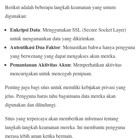
Berikut adalah beberapa langkah keamanan yang umum
digunakan:
Enkripsi Data
: Menggunakan SSL (Secure Socket Layer)
untuk mengamankan data yang dikirimkan.
Autentikasi Dua Faktor
: Memastikan bahwa hanya pengguna
yang berwenang yang dapat mengakses akun mereka.
Pemantauan Aktivitas Akun
: Memperhatikan aktivitas
mencurigakan untuk mencegah penipuan.
Penting juga bagi situs untuk memiliki kebijakan privasi yang
jelas. Pengguna harus tahu bagaimana data mereka akan
digunakan dan dilindungi.
Situs yang terpercaya akan memberikan informasi tentang
langkah-langkah keamanan mereka. Ini membantu pengguna
merasa lebih aman ketika bermain.