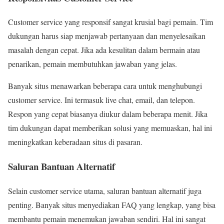
Customer service yang responsif sangat krusial bagi pemain. Tim
dukungan harus siap menjawab pertanyaan dan menyelesaikan
masalah dengan cepat. Jika ada kesulitan dalam bermain atau
penarikan, pemain membutuhkan jawaban yang jelas.
Banyak situs menawarkan beberapa cara untuk menghubungi
customer service. Ini termasuk live chat, email, dan telepon.
Respon yang cepat biasanya diukur dalam beberapa menit. Jika
tim dukungan dapat memberikan solusi yang memuaskan, hal ini
meningkatkan keberadaan situs di pasaran.
Saluran Bantuan Alternatif
Selain customer service utama, saluran bantuan alternatif juga
penting. Banyak situs menyediakan FAQ yang lengkap, yang bisa
membantu pemain menemukan jawaban sendiri. Hal ini sangat