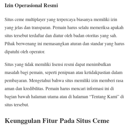
Izin Operasional Resmi
Situs ceme multiplayer yang terpercaya biasanya memiliki izin
yang jelas dan transparan. Pemain harus selalu memeriksa apakah
situs tersebut terdaftar dan diatur oleh badan otoritas yang sah.
Pihak berwenang ini memasangkan aturan dan standar yang harus
dipatuhi oleh operator.
Situs yang tidak memiliki lisensi resmi dapat menimbulkan
masalah bagi pemain, seperti penipuan atau ketidakpastian dalam
pembayaran. Mengetahui bahwa situs memiliki izin memberi rasa
aman dan kredibilitas. Pemain harus mencari informasi ini di
bagian bawah halaman utama atau di halaman “Tentang Kami” di
situs tersebut.
Keunggulan Fitur Pada Situs Ceme