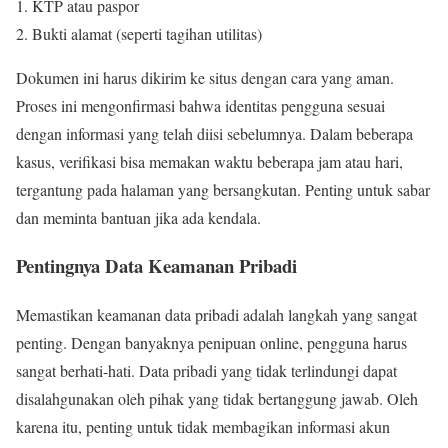
KTP atau paspor
Bukti alamat (seperti tagihan utilitas)
Dokumen ini harus dikirim ke situs dengan cara yang aman.
Proses ini mengonfirmasi bahwa identitas pengguna sesuai
dengan informasi yang telah diisi sebelumnya. Dalam beberapa
kasus, verifikasi bisa memakan waktu beberapa jam atau hari,
tergantung pada halaman yang bersangkutan. Penting untuk sabar
dan meminta bantuan jika ada kendala.
Pentingnya Data Keamanan Pribadi
Memastikan keamanan data pribadi adalah langkah yang sangat
penting. Dengan banyaknya penipuan online, pengguna harus
sangat berhati-hati. Data pribadi yang tidak terlindungi dapat
disalahgunakan oleh pihak yang tidak bertanggung jawab. Oleh
karena itu, penting untuk tidak membagikan informasi akun