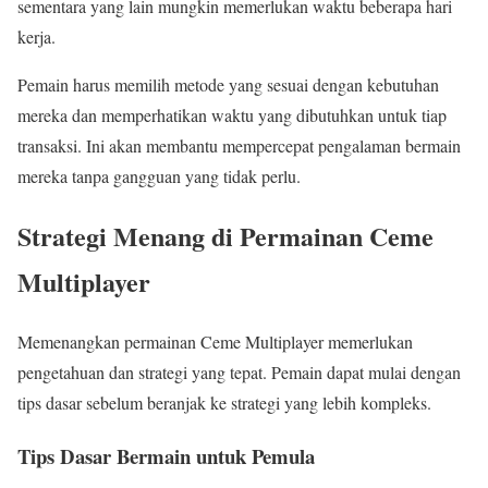
sementara yang lain mungkin memerlukan waktu beberapa hari
kerja.
Pemain harus memilih metode yang sesuai dengan kebutuhan
mereka dan memperhatikan waktu yang dibutuhkan untuk tiap
transaksi. Ini akan membantu mempercepat pengalaman bermain
mereka tanpa gangguan yang tidak perlu.
Strategi Menang di Permainan Ceme
Multiplayer
Memenangkan permainan Ceme Multiplayer memerlukan
pengetahuan dan strategi yang tepat. Pemain dapat mulai dengan
tips dasar sebelum beranjak ke strategi yang lebih kompleks.
Tips Dasar Bermain untuk Pemula