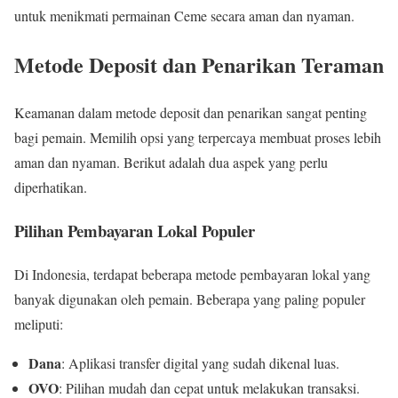
untuk menikmati permainan Ceme secara aman dan nyaman.
Metode Deposit dan Penarikan Teraman
Keamanan dalam metode deposit dan penarikan sangat penting
bagi pemain. Memilih opsi yang terpercaya membuat proses lebih
aman dan nyaman. Berikut adalah dua aspek yang perlu
diperhatikan.
Pilihan Pembayaran Lokal Populer
Di Indonesia, terdapat beberapa metode pembayaran lokal yang
banyak digunakan oleh pemain. Beberapa yang paling populer
meliputi:
Dana
: Aplikasi transfer digital yang sudah dikenal luas.
OVO
: Pilihan mudah dan cepat untuk melakukan transaksi.