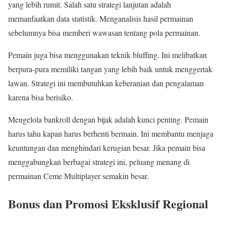
yang lebih rumit. Salah satu strategi lanjutan adalah
memanfaatkan data statistik. Menganalisis hasil permainan
sebelumnya bisa memberi wawasan tentang pola permainan.
Pemain juga bisa menggunakan teknik bluffing. Ini melibatkan
berpura-pura memiliki tangan yang lebih baik untuk menggertak
lawan. Strategi ini membutuhkan keberanian dan pengalaman
karena bisa berisiko.
Mengelola bankroll dengan bijak adalah kunci penting. Pemain
harus tahu kapan harus berhenti bermain. Ini membantu menjaga
keuntungan dan menghindari kerugian besar. Jika pemain bisa
menggabungkan berbagai strategi ini, peluang menang di
permainan Ceme Multiplayer semakin besar.
Bonus dan Promosi Eksklusif Regional