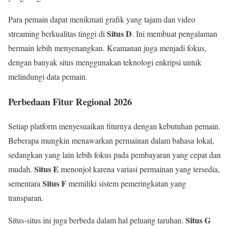
Para pemain dapat menikmati grafik yang tajam dan video
Situs D
streaming berkualitas tinggi di
. Ini membuat pengalaman
bermain lebih menyenangkan. Keamanan juga menjadi fokus,
dengan banyak situs menggunakan teknologi enkripsi untuk
melindungi data pemain.
Perbedaan Fitur Regional 2026
Setiap platform menyesuaikan fiturnya dengan kebutuhan pemain.
Beberapa mungkin menawarkan permainan dalam bahasa lokal,
sedangkan yang lain lebih fokus pada pembayaran yang cepat dan
Situs E
mudah.
menonjol karena variasi permainan yang tersedia,
Situs F
sementara
memiliki sistem pemeringkatan yang
transparan.
Situs G
Situs-situs ini juga berbeda dalam hal peluang taruhan.