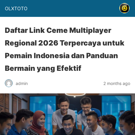
OLXTOTO
Daftar Link Ceme Multiplayer
Regional 2026 Terpercaya untuk
Pemain Indonesia dan Panduan
Bermain yang Efektif
admin
2 months ago