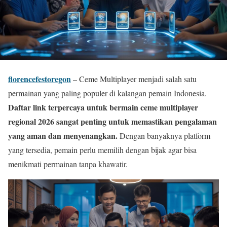
florencefestoregon
– Ceme Multiplayer menjadi salah satu
permainan yang paling populer di kalangan pemain Indonesia.
Daftar link terpercaya untuk bermain ceme multiplayer
regional 2026 sangat penting untuk memastikan pengalaman
yang aman dan menyenangkan.
Dengan banyaknya platform
yang tersedia, pemain perlu memilih dengan bijak agar bisa
menikmati permainan tanpa khawatir.