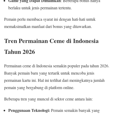
Game yang Dapat Dimainkan
: Beberapa bonus hanya
berlaku untuk jenis permainan tertentu.
Pemain perlu membaca syarat ini dengan hati-hati untuk
memaksimalkan manfaat dari bonus yang ditawarkan.
Tren Permainan Ceme di Indonesia
Tahun 2026
Permainan ceme di Indonesia semakin populer pada tahun 2026.
Banyak pemain baru yang tertarik untuk mencoba jenis
permainan kartu ini. Hal ini terlihat dari meningkatnya jumlah
pemain yang bergabung di platform online.
Beberapa tren yang muncul di sektor ceme antara lain:
Penggunaan Teknologi:
Pemain semakin banyak yang