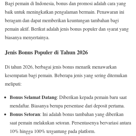
Bagi pemain di Indonesia, bonus dan promosi adalah cara yang
baik untuk meningkatkan pengalaman bermain. Penawaran ini
beragam dan dapat memberikan keuntungan tambahan bagi
pemain aktif. Berikut adalah jenis bonus populer dan syarat yang
biasanya menyertainya.
Jenis Bonus Populer di Tahun 2026
Di tahun 2026, berbagai jenis bonus menarik menawarkan
kesempatan bagi pemain. Beberapa jenis yang sering ditemukan
meliputi:
Bonus Selamat Datang
: Diberikan kepada pemain baru saat
mendaftar. Biasanya berupa persentase dari deposit pertama.
Bonus Setoran
: Ini adalah bonus tambahan yang diberikan
saat pemain melakukan setoran. Persentasenya bervariasi antara
10% hingga 100% tergantung pada platform.