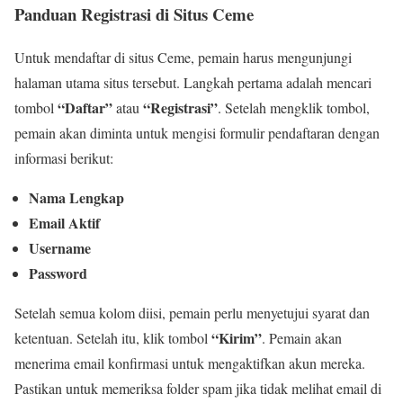
Panduan Registrasi di Situs Ceme
Untuk mendaftar di situs Ceme, pemain harus mengunjungi
halaman utama situs tersebut. Langkah pertama adalah mencari
“Daftar”
“Registrasi”
tombol
atau
. Setelah mengklik tombol,
pemain akan diminta untuk mengisi formulir pendaftaran dengan
informasi berikut:
Nama Lengkap
Email Aktif
Username
Password
Setelah semua kolom diisi, pemain perlu menyetujui syarat dan
“Kirim”
ketentuan. Setelah itu, klik tombol
. Pemain akan
menerima email konfirmasi untuk mengaktifkan akun mereka.
Pastikan untuk memeriksa folder spam jika tidak melihat email di