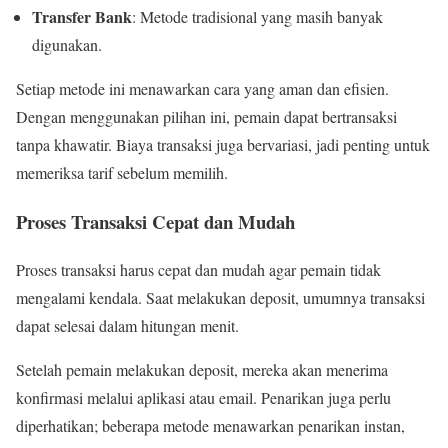
Transfer Bank
: Metode tradisional yang masih banyak
digunakan.
Setiap metode ini menawarkan cara yang aman dan efisien.
Dengan menggunakan pilihan ini, pemain dapat bertransaksi
tanpa khawatir. Biaya transaksi juga bervariasi, jadi penting untuk
memeriksa tarif sebelum memilih.
Proses Transaksi Cepat dan Mudah
Proses transaksi harus cepat dan mudah agar pemain tidak
mengalami kendala. Saat melakukan deposit, umumnya transaksi
dapat selesai dalam hitungan menit.
Setelah pemain melakukan deposit, mereka akan menerima
konfirmasi melalui aplikasi atau email. Penarikan juga perlu
diperhatikan; beberapa metode menawarkan penarikan instan,