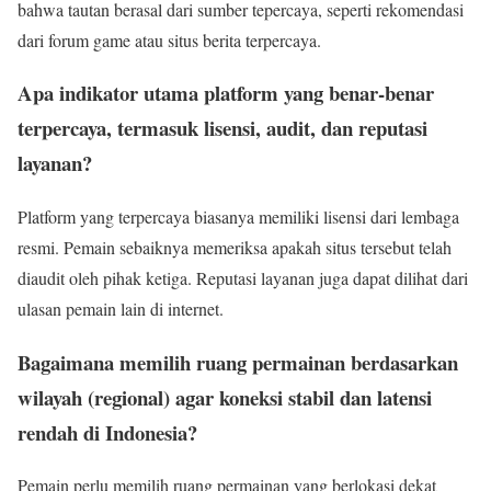
bahwa tautan berasal dari sumber tepercaya, seperti rekomendasi
dari forum game atau situs berita terpercaya.
Apa indikator utama platform yang benar-benar
terpercaya, termasuk lisensi, audit, dan reputasi
layanan?
Platform yang terpercaya biasanya memiliki lisensi dari lembaga
resmi. Pemain sebaiknya memeriksa apakah situs tersebut telah
diaudit oleh pihak ketiga. Reputasi layanan juga dapat dilihat dari
ulasan pemain lain di internet.
Bagaimana memilih ruang permainan berdasarkan
wilayah (regional) agar koneksi stabil dan latensi
rendah di Indonesia?
Pemain perlu memilih ruang permainan yang berlokasi dekat