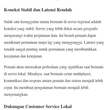
Koneksi Stabil dan Latensi Rendah
Salah satu keunggulan utama bermain di server regional adalah
koneksi yang stabil. Server yang lebih dekat secara geografis
mengurangi waktu perjalanan data. Ini berarti pemain dapat
menikmati permainan tanpa lag yang mengganggu. Latensi yang
rendah sangat penting untuk permainan yang membutuhkan
kecepatan dan ketepatan.
Pemain akan merasakan perbedaan yang signifikan saat bermain
di server lokal. Misalnya, saat bermain ceme multiplayer,
komunikasi dan respons antara pemain dan sistem menjadi lebih
cepat. Ini membuat pengalaman bermain menjadi lebih
menyenangkan.
Dukungan Customer Service Lokal