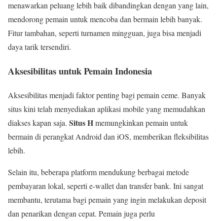
menawarkan peluang lebih baik dibandingkan dengan yang lain,
mendorong pemain untuk mencoba dan bermain lebih banyak.
Fitur tambahan, seperti turnamen mingguan, juga bisa menjadi
daya tarik tersendiri.
Aksesibilitas untuk Pemain Indonesia
Aksesibilitas menjadi faktor penting bagi pemain ceme. Banyak
situs kini telah menyediakan aplikasi mobile yang memudahkan
Situs H
diakses kapan saja.
memungkinkan pemain untuk
bermain di perangkat Android dan iOS, memberikan fleksibilitas
lebih.
Selain itu, beberapa platform mendukung berbagai metode
pembayaran lokal, seperti e-wallet dan transfer bank. Ini sangat
membantu, terutama bagi pemain yang ingin melakukan deposit
dan penarikan dengan cepat. Pemain juga perlu