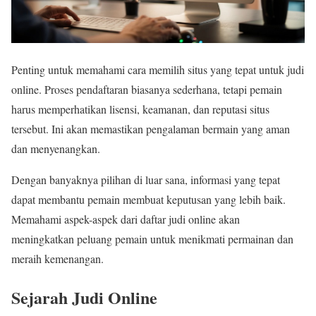
Penting untuk memahami cara memilih situs yang tepat untuk judi
online. Proses pendaftaran biasanya sederhana, tetapi pemain
harus memperhatikan lisensi, keamanan, dan reputasi situs
tersebut. Ini akan memastikan pengalaman bermain yang aman
dan menyenangkan.
Dengan banyaknya pilihan di luar sana, informasi yang tepat
dapat membantu pemain membuat keputusan yang lebih baik.
Memahami aspek-aspek dari daftar judi online akan
meningkatkan peluang pemain untuk menikmati permainan dan
meraih kemenangan.
Sejarah Judi Online