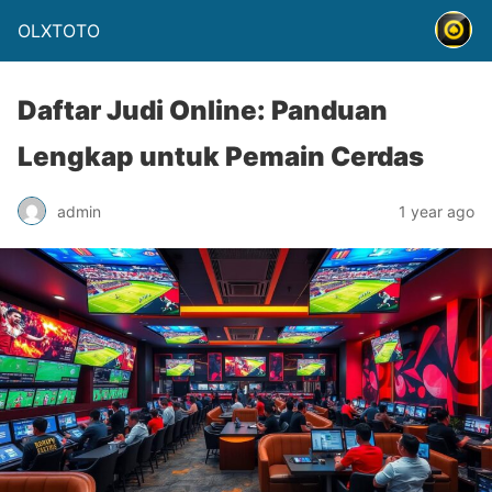
OLXTOTO
Daftar Judi Online: Panduan
Lengkap untuk Pemain Cerdas
admin
1 year ago