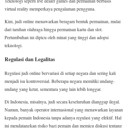
Teknologi seperti live dealer games dan permainan berbasis
virtual reality memperkaya pengalaman pengguna.
Kini, judi online menawarkan beragam bentuk permainan, mulai
dari taruhan olahraga hingga permainan kartu dan slot.
Pertumbuhan ini dipicu oleh minat yang tinggi dan adopsi
teknologi.
Regulasi dan Legalitas
Regulasi judi online bervariasi di setiap negara dan sering kali
menjadi isu kontroversial. Beberapa negara memiliki undang-
undang yang ketat, sementara yang lain lebih longgar.
Di Indonesia, misalnya, judi secara keseluruhan dianggap ilegal.
Namun, banyak operator internasional yang menawarkan layanan
kepada pemain Indonesia tanpa adanya regulasi yang efektif. Hal
ini mendatangkan risiko bagi pemain dan memicu diskusi tentang