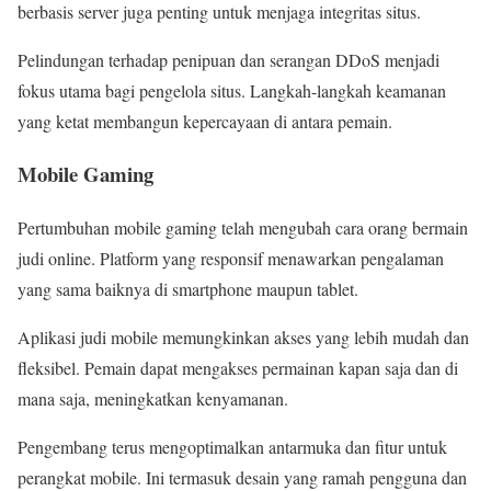
berbasis server juga penting untuk menjaga integritas situs.
Pelindungan terhadap penipuan dan serangan DDoS menjadi
fokus utama bagi pengelola situs. Langkah-langkah keamanan
yang ketat membangun kepercayaan di antara pemain.
Mobile Gaming
Pertumbuhan mobile gaming telah mengubah cara orang bermain
judi online. Platform yang responsif menawarkan pengalaman
yang sama baiknya di smartphone maupun tablet.
Aplikasi judi mobile memungkinkan akses yang lebih mudah dan
fleksibel. Pemain dapat mengakses permainan kapan saja dan di
mana saja, meningkatkan kenyamanan.
Pengembang terus mengoptimalkan antarmuka dan fitur untuk
perangkat mobile. Ini termasuk desain yang ramah pengguna dan