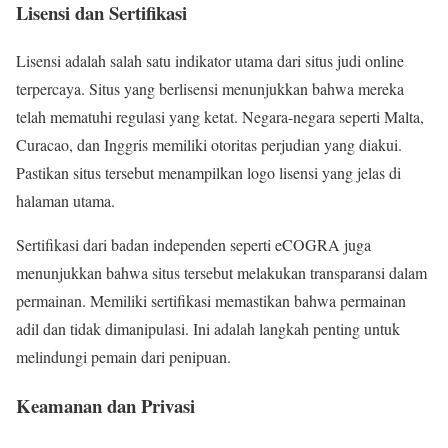
Lisensi dan Sertifikasi
Lisensi adalah salah satu indikator utama dari situs judi online
terpercaya. Situs yang berlisensi menunjukkan bahwa mereka
telah mematuhi regulasi yang ketat. Negara-negara seperti Malta,
Curacao, dan Inggris memiliki otoritas perjudian yang diakui.
Pastikan situs tersebut menampilkan logo lisensi yang jelas di
halaman utama.
Sertifikasi dari badan independen seperti eCOGRA juga
menunjukkan bahwa situs tersebut melakukan transparansi dalam
permainan. Memiliki sertifikasi memastikan bahwa permainan
adil dan tidak dimanipulasi. Ini adalah langkah penting untuk
melindungi pemain dari penipuan.
Keamanan dan Privasi