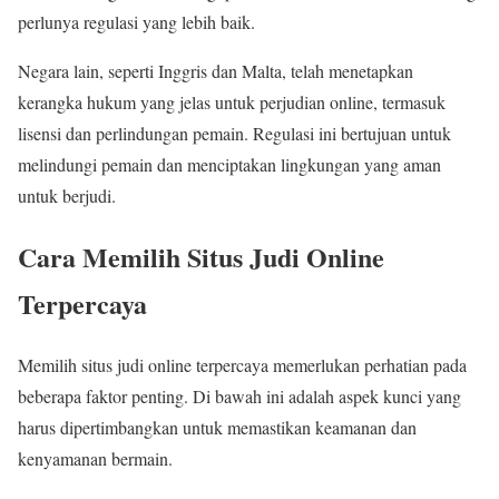
perlunya regulasi yang lebih baik.
Negara lain, seperti Inggris dan Malta, telah menetapkan
kerangka hukum yang jelas untuk perjudian online, termasuk
lisensi dan perlindungan pemain. Regulasi ini bertujuan untuk
melindungi pemain dan menciptakan lingkungan yang aman
untuk berjudi.
Cara Memilih Situs Judi Online
Terpercaya
Memilih situs judi online terpercaya memerlukan perhatian pada
beberapa faktor penting. Di bawah ini adalah aspek kunci yang
harus dipertimbangkan untuk memastikan keamanan dan
kenyamanan bermain.