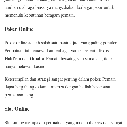
taruhan olahraga biasanya menyediakan berbagai pasar untuk
memenuhi kebutuhan beragam pemain.
Poker Online
Poker online adalah salah satu bentuk judi yang paling populer.
Texas
Permainan ini menawarkan berbagai variasi, seperti
Hold’em
Omaha
dan
. Pemain bersaing satu sama lain, tidak
hanya melawan kasino.
Keterampilan dan strategi sangat penting dalam poker. Pemain
dapat bergabung dalam turnamen dengan hadiah besar atau
permainan uang.
Slot Online
Slot online merupakan permainan yang mudah diakses dan sangat