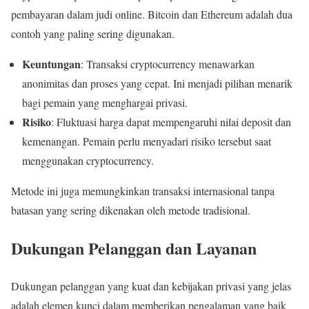
pembayaran dalam judi online. Bitcoin dan Ethereum adalah dua
contoh yang paling sering digunakan.
Keuntungan
: Transaksi cryptocurrency menawarkan
anonimitas dan proses yang cepat. Ini menjadi pilihan menarik
bagi pemain yang menghargai privasi.
Risiko
: Fluktuasi harga dapat mempengaruhi nilai deposit dan
kemenangan. Pemain perlu menyadari risiko tersebut saat
menggunakan cryptocurrency.
Metode ini juga memungkinkan transaksi internasional tanpa
batasan yang sering dikenakan oleh metode tradisional.
Dukungan Pelanggan dan Layanan
Dukungan pelanggan yang kuat dan kebijakan privasi yang jelas
adalah elemen kunci dalam memberikan pengalaman yang baik