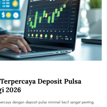
 Terpercaya Deposit Pulsa
gi 2026
percaya dengan deposit pulsa minimal kecil sangat penting.