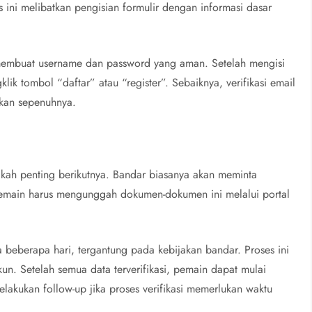
ini melibatkan pengisian formulir dengan informasi dasar
membuat username dan password yang aman. Setelah mengisi
ik tombol “daftar” atau “register”. Sebaiknya, verifikasi email
fkan sepenuhnya.
ngkah penting berikutnya. Bandar biasanya akan meminta
 Pemain harus mengunggah dokumen-dokumen ini melalui portal
beberapa hari, tergantung pada kebijakan bandar. Proses ini
un. Setelah semua data terverifikasi, pemain dapat mulai
lakukan follow-up jika proses verifikasi memerlukan waktu