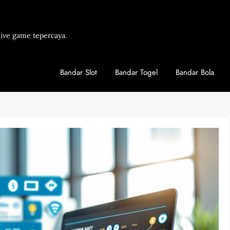
live game tepercaya.
Bandar Slot
Bandar Togel
Bandar Bola