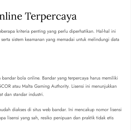
Online Terpercaya
erapa kriteria penting yang perlu diperhatikan. Hal-hal ini
a, serta sistem keamanan yang memadai untuk melindungi data
uah bandar bola online. Bandar yang terpercaya harus memiliki
PAGCOR atau Malta Gaming Authority. Lisensi ini menunjukkan
t dan standar industri.
 mudah diakses di situs web bandar. Ini mencakup nomor lisensi
pa lisensi yang sah, resiko penipuan dan praktik tidak etis