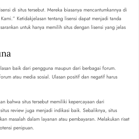
sensi di situs tersebut. Mereka biasanya mencantumkannya di
ami.” Ketidakjelasan tentang lisensi dapat menjadi tanda
sarankan untuk hanya memilih situs dengan lisensi yang jelas
una
 ulasan baik dari pengguna maupun dari berbagai forum.
um atau media sosial. Ulasan positif dan negatif harus
an bahwa situs tersebut memiliki kepercayaan dari
itus review juga menjadi indikasi baik. Sebaliknya, situs
kkan masalah dalam layanan atau pembayaran. Melakukan riset
tensi penipuan.