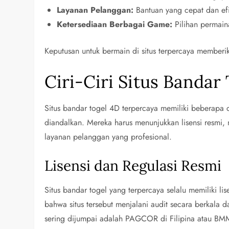
Layanan Pelanggan:
Bantuan yang cepat dan ef
Ketersediaan Berbagai Game:
Pilihan permai
Keputusan untuk bermain di situs terpercaya memberik
Ciri-Ciri Situs Bandar
Situs bandar togel 4D terpercaya memiliki beberapa 
diandalkan. Mereka harus menunjukkan lisensi resmi, m
layanan pelanggan yang profesional.
Lisensi dan Regulasi Resmi
Situs bandar togel yang terpercaya selalu memiliki lis
bahwa situs tersebut menjalani audit secara berkala 
sering dijumpai adalah PAGCOR di Filipina atau BMM