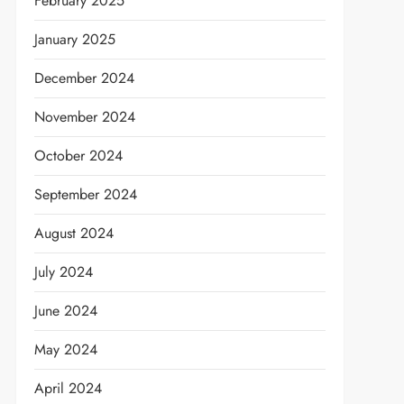
February 2025
January 2025
December 2024
November 2024
October 2024
September 2024
August 2024
July 2024
June 2024
May 2024
April 2024