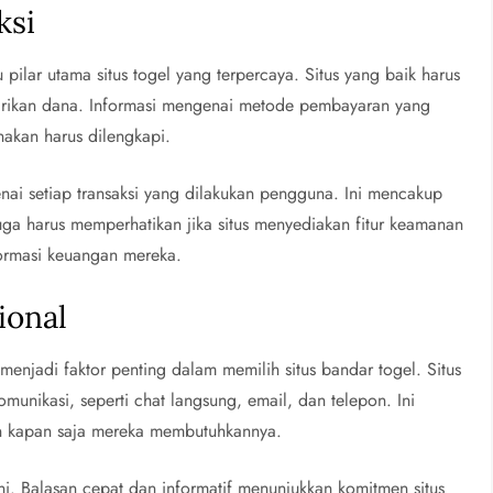
ksi
 pilar utama situs togel yang terpercaya. Situs yang baik harus
enarikan dana. Informasi mengenai metode pembayaran yang
nakan harus dilengkapi.
nai setiap transaksi yang dilakukan pengguna. Ini mencakup
juga harus memperhatikan jika situs menyediakan fitur keamanan
formasi keuangan mereka.
ional
enjadi faktor penting dalam memilih situs bandar togel. Situs
unikasi, seperti chat langsung, email, dan telepon. Ini
 kapan saja mereka membutuhkannya.
ni. Balasan cepat dan informatif menunjukkan komitmen situs