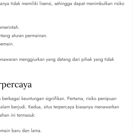
sanya tidak memiliki lisensi, sehingga dapat menimbulkan risiko
emerintah.
ntang aturan permainan.
pemain.
 penawaran menggiurkan yang datang dari pihak yang tidak
rpercaya
 berbagai keuntungan signifikan. Pertama, risiko penipuan
lam berjudi. Kedua, situs terpercaya biasanya menawarkan
ahan ini termasuk:
main baru dan lama.