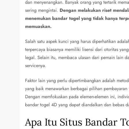
dan menyenangkan. Banyak orang yang tertarik memas
sering mengintai.
Dengan melakukan riset mendala
menemukan bandar togel yang tidak hanya terp
memuaskan.
Salah satu aspek kunci yang harus diperhatikan adalah 
terpercaya biasanya memiliki lisensi dari otoritas y
legal. Selain itu, membaca ulasan dari pemain lai
servicenya.
Faktor lain yang perlu dipertimbangkan adalah meto
yang baik menawarkan berbagai pilihan pembayaran 
Dengan memfokuskan pada elemen-elemen ini, indivi
bandar togel 4D yang dapat diandalkan dan bebas da
Apa Itu Situs Bandar T