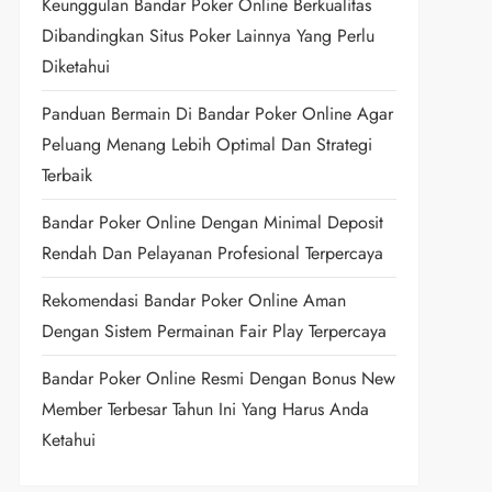
Keunggulan Bandar Poker Online Berkualitas
Dibandingkan Situs Poker Lainnya Yang Perlu
Diketahui
Panduan Bermain Di Bandar Poker Online Agar
Peluang Menang Lebih Optimal Dan Strategi
Terbaik
Bandar Poker Online Dengan Minimal Deposit
Rendah Dan Pelayanan Profesional Terpercaya
Rekomendasi Bandar Poker Online Aman
Dengan Sistem Permainan Fair Play Terpercaya
Bandar Poker Online Resmi Dengan Bonus New
Member Terbesar Tahun Ini Yang Harus Anda
Ketahui