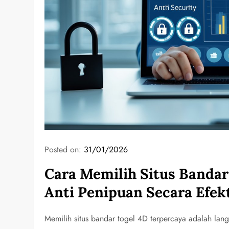
Posted on:
31/01/2026
Cara Memilih Situs Bandar
Anti Penipuan Secara Efekt
Memilih situs bandar togel 4D terpercaya adalah la