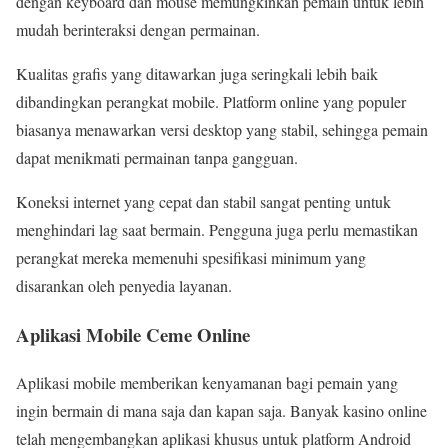
dengan keyboard dan mouse memungkinkan pemain untuk lebih
mudah berinteraksi dengan permainan.
Kualitas grafis yang ditawarkan juga seringkali lebih baik
dibandingkan perangkat mobile. Platform online yang populer
biasanya menawarkan versi desktop yang stabil, sehingga pemain
dapat menikmati permainan tanpa gangguan.
Koneksi internet yang cepat dan stabil sangat penting untuk
menghindari lag saat bermain. Pengguna juga perlu memastikan
perangkat mereka memenuhi spesifikasi minimum yang
disarankan oleh penyedia layanan.
Aplikasi Mobile Ceme Online
Aplikasi mobile memberikan kenyamanan bagi pemain yang
ingin bermain di mana saja dan kapan saja. Banyak kasino online
telah mengembangkan aplikasi khusus untuk platform Android