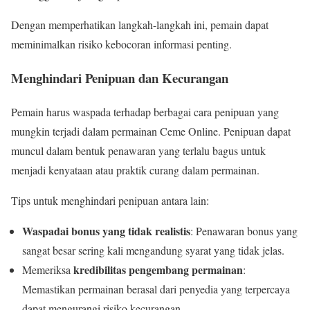
Dengan memperhatikan langkah-langkah ini, pemain dapat
meminimalkan risiko kebocoran informasi penting.
Menghindari Penipuan dan Kecurangan
Pemain harus waspada terhadap berbagai cara penipuan yang
mungkin terjadi dalam permainan Ceme Online. Penipuan dapat
muncul dalam bentuk penawaran yang terlalu bagus untuk
menjadi kenyataan atau praktik curang dalam permainan.
Tips untuk menghindari penipuan antara lain:
Waspadai bonus yang tidak realistis
: Penawaran bonus yang
sangat besar sering kali mengandung syarat yang tidak jelas.
kredibilitas pengembang permainan
Memeriksa
:
Memastikan permainan berasal dari penyedia yang terpercaya
dapat mengurangi risiko kecurangan.