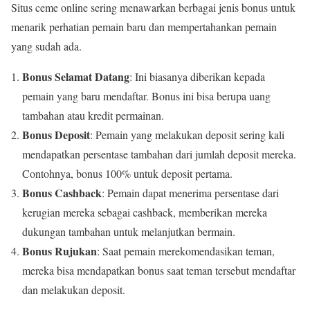
Situs ceme online sering menawarkan berbagai jenis bonus untuk
menarik perhatian pemain baru dan mempertahankan pemain
yang sudah ada.
Bonus Selamat Datang
: Ini biasanya diberikan kepada
pemain yang baru mendaftar. Bonus ini bisa berupa uang
tambahan atau kredit permainan.
Bonus Deposit
: Pemain yang melakukan deposit sering kali
mendapatkan persentase tambahan dari jumlah deposit mereka.
Contohnya, bonus 100% untuk deposit pertama.
Bonus Cashback
: Pemain dapat menerima persentase dari
kerugian mereka sebagai cashback, memberikan mereka
dukungan tambahan untuk melanjutkan bermain.
Bonus Rujukan
: Saat pemain merekomendasikan teman,
mereka bisa mendapatkan bonus saat teman tersebut mendaftar
dan melakukan deposit.