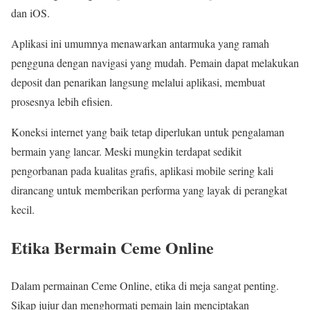
dan iOS.
Aplikasi ini umumnya menawarkan antarmuka yang ramah
pengguna dengan navigasi yang mudah. Pemain dapat melakukan
deposit dan penarikan langsung melalui aplikasi, membuat
prosesnya lebih efisien.
Koneksi internet yang baik tetap diperlukan untuk pengalaman
bermain yang lancar. Meski mungkin terdapat sedikit
pengorbanan pada kualitas grafis, aplikasi mobile sering kali
dirancang untuk memberikan performa yang layak di perangkat
kecil.
Etika Bermain Ceme Online
Dalam permainan Ceme Online, etika di meja sangat penting.
Sikap jujur dan menghormati pemain lain menciptakan