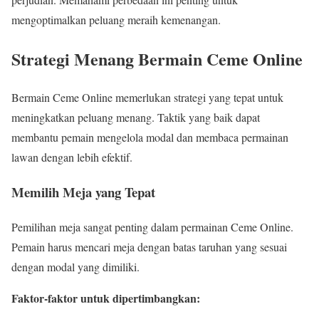
mengoptimalkan peluang meraih kemenangan.
Strategi Menang Bermain Ceme Online
Bermain Ceme Online memerlukan strategi yang tepat untuk
meningkatkan peluang menang. Taktik yang baik dapat
membantu pemain mengelola modal dan membaca permainan
lawan dengan lebih efektif.
Memilih Meja yang Tepat
Pemilihan meja sangat penting dalam permainan Ceme Online.
Pemain harus mencari meja dengan batas taruhan yang sesuai
dengan modal yang dimiliki.
Faktor-faktor untuk dipertimbangkan: