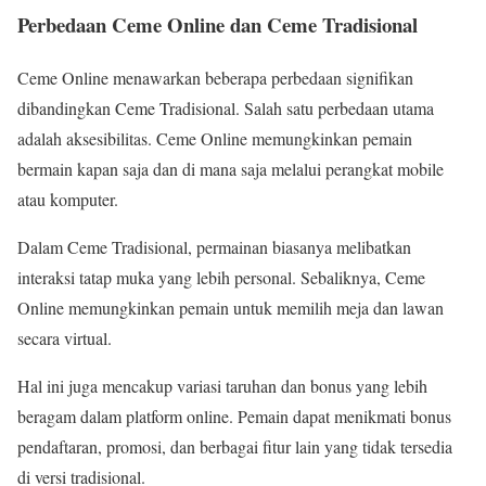
Perbedaan Ceme Online dan Ceme Tradisional
Ceme Online menawarkan beberapa perbedaan signifikan
dibandingkan Ceme Tradisional. Salah satu perbedaan utama
adalah aksesibilitas. Ceme Online memungkinkan pemain
bermain kapan saja dan di mana saja melalui perangkat mobile
atau komputer.
Dalam Ceme Tradisional, permainan biasanya melibatkan
interaksi tatap muka yang lebih personal. Sebaliknya, Ceme
Online memungkinkan pemain untuk memilih meja dan lawan
secara virtual.
Hal ini juga mencakup variasi taruhan dan bonus yang lebih
beragam dalam platform online. Pemain dapat menikmati bonus
pendaftaran, promosi, dan berbagai fitur lain yang tidak tersedia
di versi tradisional.