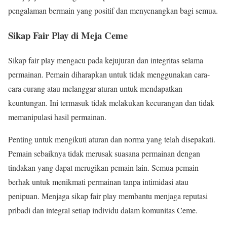
pengalaman bermain yang positif dan menyenangkan bagi semua.
Sikap Fair Play di Meja Ceme
Sikap fair play mengacu pada kejujuran dan integritas selama
permainan. Pemain diharapkan untuk tidak menggunakan cara-
cara curang atau melanggar aturan untuk mendapatkan
keuntungan. Ini termasuk tidak melakukan kecurangan dan tidak
memanipulasi hasil permainan.
Penting untuk mengikuti aturan dan norma yang telah disepakati.
Pemain sebaiknya tidak merusak suasana permainan dengan
tindakan yang dapat merugikan pemain lain. Semua pemain
berhak untuk menikmati permainan tanpa intimidasi atau
penipuan. Menjaga sikap fair play membantu menjaga reputasi
pribadi dan integral setiap individu dalam komunitas Ceme.