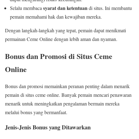
syarat dan ketentuan
Selalu membaca
di situs. Ini membantu
pemain memahami hak dan kewajiban mereka.
Dengan langkah-langkah yang tepat, pemain dapat menikmati
permainan Ceme Online dengan lebih aman dan nyaman.
Bonus dan Promosi di Situs Ceme
Online
Bonus dan promosi memainkan peranan penting dalam menarik
pemain di situs ceme online. Banyak pemain mencari penawaran
menarik untuk meningkatkan pengalaman bermain mereka
melalui bonus yang bermanfaat.
Jenis-Jenis Bonus yang Ditawarkan