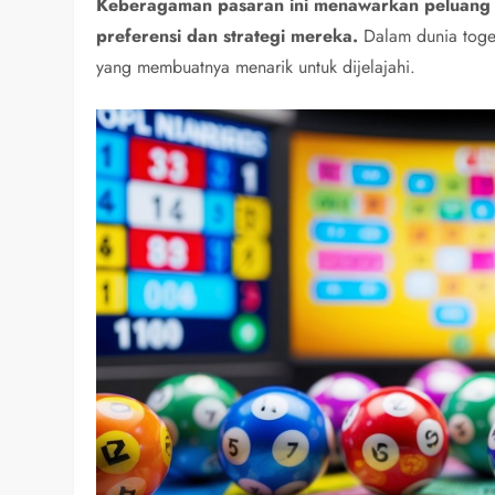
Keberagaman pasaran ini menawarkan peluang 
preferensi dan strategi mereka.
Dalam dunia togel
yang membuatnya menarik untuk dijelajahi.