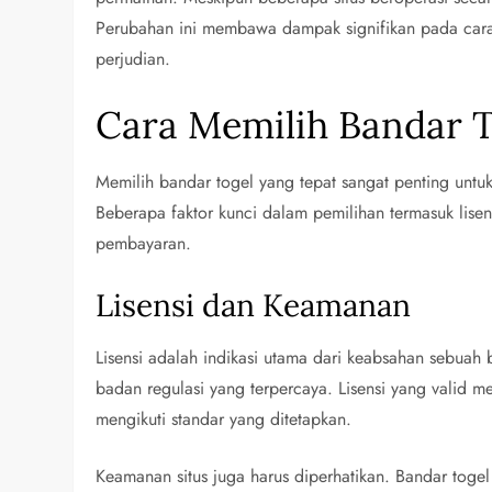
Perubahan ini membawa dampak signifikan pada cara
perjudian.
Cara Memilih Bandar T
Memilih bandar togel yang tepat sangat penting un
Beberapa faktor kunci dalam pemilihan termasuk lisens
pembayaran.
Lisensi dan Keamanan
Lisensi adalah indikasi utama dari keabsahan sebuah b
badan regulasi yang terpercaya. Lisensi yang valid 
mengikuti standar yang ditetapkan.
Keamanan situs juga harus diperhatikan. Bandar tog