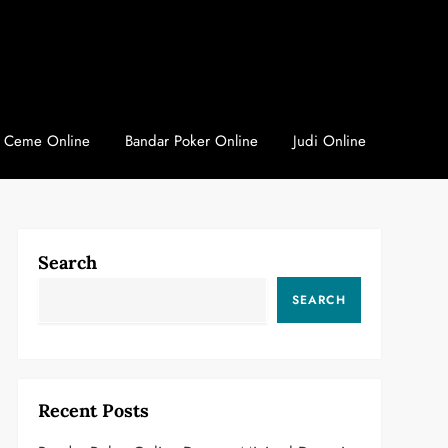
Ceme Online
Bandar Poker Online
Judi Online
Search
SEARCH
Recent Posts