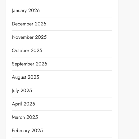
January 2026
December 2025
November 2025
October 2025
September 2025
August 2025
July 2025
April 2025
March 2025
February 2025