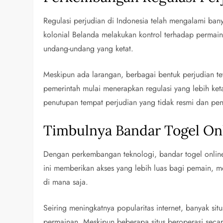
Regulasi perjudian di Indonesia telah mengalami ban
kolonial Belanda melakukan kontrol terhadap permain
undang-undang yang ketat.
Meskipun ada larangan, berbagai bentuk perjudian te
pemerintah mulai menerapkan regulasi yang lebih keta
penutupan tempat perjudian yang tidak resmi dan pen
Timbulnya Bandar Togel On
Dengan perkembangan teknologi, bandar togel online 
ini memberikan akses yang lebih luas bagi pemain,
di mana saja.
Seiring meningkatnya popularitas internet, banyak si
permainan. Meskipun beberapa situs beroperasi secar