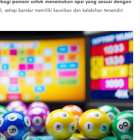
bagi pemain untuk menemukan opsi yang sesuai dengan
, setiap bandar memiliki keunikan dan kelebihan tersendiri