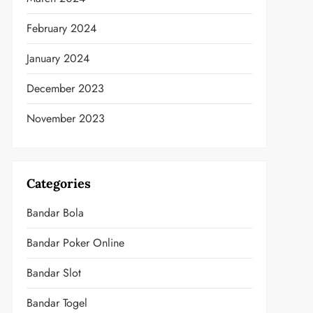
February 2024
January 2024
December 2023
November 2023
Categories
Bandar Bola
Bandar Poker Online
Bandar Slot
Bandar Togel