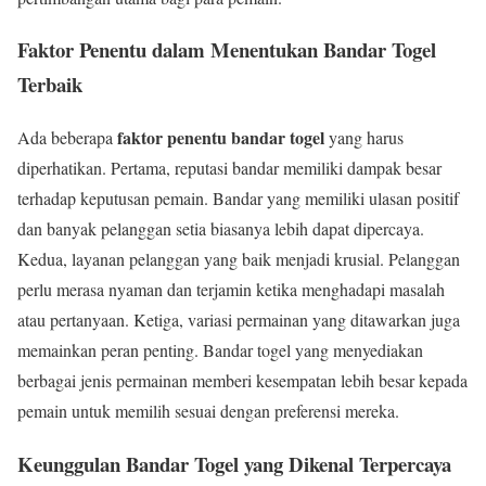
Faktor Penentu dalam Menentukan Bandar Togel
Terbaik
faktor penentu bandar togel
Ada beberapa
yang harus
diperhatikan. Pertama, reputasi bandar memiliki dampak besar
terhadap keputusan pemain. Bandar yang memiliki ulasan positif
dan banyak pelanggan setia biasanya lebih dapat dipercaya.
Kedua, layanan pelanggan yang baik menjadi krusial. Pelanggan
perlu merasa nyaman dan terjamin ketika menghadapi masalah
atau pertanyaan. Ketiga, variasi permainan yang ditawarkan juga
memainkan peran penting. Bandar togel yang menyediakan
berbagai jenis permainan memberi kesempatan lebih besar kepada
pemain untuk memilih sesuai dengan preferensi mereka.
Keunggulan Bandar Togel yang Dikenal Terpercaya