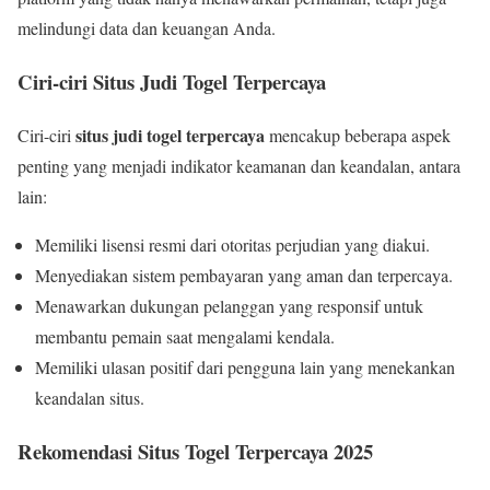
melindungi data dan keuangan Anda.
Ciri-ciri Situs Judi Togel Terpercaya
situs judi togel terpercaya
Ciri-ciri
mencakup beberapa aspek
penting yang menjadi indikator keamanan dan keandalan, antara
lain:
Memiliki lisensi resmi dari otoritas perjudian yang diakui.
Menyediakan sistem pembayaran yang aman dan terpercaya.
Menawarkan dukungan pelanggan yang responsif untuk
membantu pemain saat mengalami kendala.
Memiliki ulasan positif dari pengguna lain yang menekankan
keandalan situs.
Rekomendasi Situs Togel Terpercaya 2025