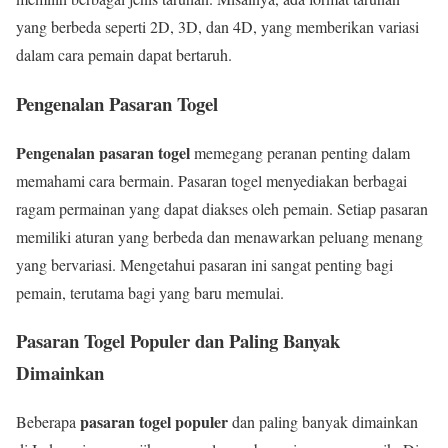
yang berbeda seperti 2D, 3D, dan 4D, yang memberikan variasi
dalam cara pemain dapat bertaruh.
Pengenalan Pasaran Togel
Pengenalan pasaran togel
memegang peranan penting dalam
memahami cara bermain. Pasaran togel menyediakan berbagai
ragam permainan yang dapat diakses oleh pemain. Setiap pasaran
memiliki aturan yang berbeda dan menawarkan peluang menang
yang bervariasi. Mengetahui pasaran ini sangat penting bagi
pemain, terutama bagi yang baru memulai.
Pasaran Togel Populer dan Paling Banyak
Dimainkan
pasaran togel populer
Beberapa
dan paling banyak dimainkan