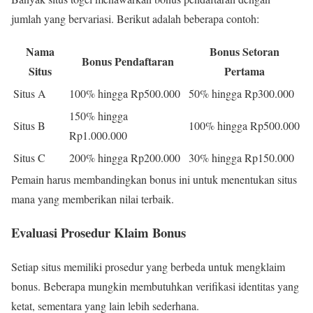
jumlah yang bervariasi. Berikut adalah beberapa contoh:
Nama
Bonus Setoran
Bonus Pendaftaran
Situs
Pertama
Situs A
100% hingga Rp500.000
50% hingga Rp300.000
150% hingga
Situs B
100% hingga Rp500.000
Rp1.000.000
Situs C
200% hingga Rp200.000
30% hingga Rp150.000
Pemain harus membandingkan bonus ini untuk menentukan situs
mana yang memberikan nilai terbaik.
Evaluasi Prosedur Klaim Bonus
Setiap situs memiliki prosedur yang berbeda untuk mengklaim
bonus. Beberapa mungkin membutuhkan verifikasi identitas yang
ketat, sementara yang lain lebih sederhana.