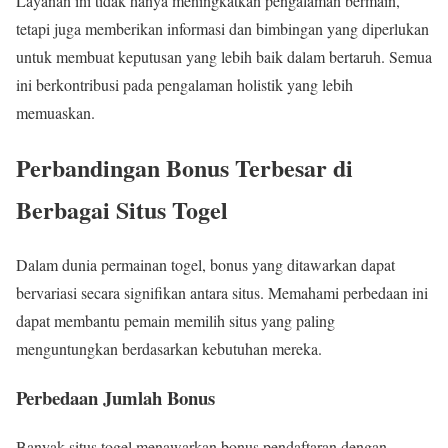
Layanan ini tidak hanya meningkatkan pengalaman bermain,
tetapi juga memberikan informasi dan bimbingan yang diperlukan
untuk membuat keputusan yang lebih baik dalam bertaruh. Semua
ini berkontribusi pada pengalaman holistik yang lebih
memuaskan.
Perbandingan Bonus Terbesar di
Berbagai Situs Togel
Dalam dunia permainan togel, bonus yang ditawarkan dapat
bervariasi secara signifikan antara situs. Memahami perbedaan ini
dapat membantu pemain memilih situs yang paling
menguntungkan berdasarkan kebutuhan mereka.
Perbedaan Jumlah Bonus
Banyak situs togel menawarkan bonus pendaftaran dengan