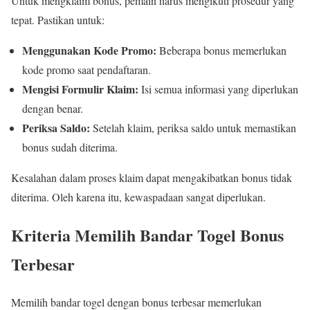
Untuk mengklaim bonus, pemain harus mengikuti prosedur yang
tepat. Pastikan untuk:
Menggunakan Kode Promo:
Beberapa bonus memerlukan
kode promo saat pendaftaran.
Mengisi Formulir Klaim:
Isi semua informasi yang diperlukan
dengan benar.
Periksa Saldo:
Setelah klaim, periksa saldo untuk memastikan
bonus sudah diterima.
Kesalahan dalam proses klaim dapat mengakibatkan bonus tidak
diterima. Oleh karena itu, kewaspadaan sangat diperlukan.
Kriteria Memilih Bandar Togel Bonus
Terbesar
Memilih bandar togel dengan bonus terbesar memerlukan