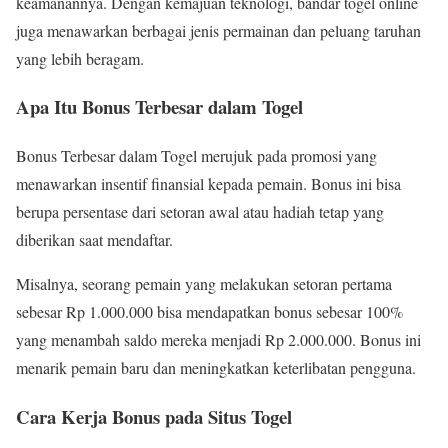
keamanannya. Dengan kemajuan teknologi, bandar togel online
juga menawarkan berbagai jenis permainan dan peluang taruhan
yang lebih beragam.
Apa Itu Bonus Terbesar dalam Togel
Bonus Terbesar dalam Togel merujuk pada promosi yang
menawarkan insentif finansial kepada pemain. Bonus ini bisa
berupa persentase dari setoran awal atau hadiah tetap yang
diberikan saat mendaftar.
Misalnya, seorang pemain yang melakukan setoran pertama
sebesar Rp 1.000.000 bisa mendapatkan bonus sebesar 100%
yang menambah saldo mereka menjadi Rp 2.000.000. Bonus ini
menarik pemain baru dan meningkatkan keterlibatan pengguna.
Cara Kerja Bonus pada Situs Togel