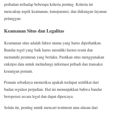
perhatian terhadap beberapa kriteria penting. Kriteria ini
mencakup aspek keamanan, transparansi, dan dukungan layanan
pelanggan.
Keamanan Situs dan Legalitas
Keamanan situs adalah faktor utama yang harus diperhatikan.
Bandar togel yang baik harus memiliki lisensi resmi dan
mematuhi peraturan yang berlaku. Pastikan situs menggunakan
enkripsi data untuk melindungi informasi pribadi dan transaksi
keuangan pemain.
Pemain sebaiknya memeriksa apakah terdapat sertifikat dari
badan regulasi perjudian. Hal ini menunjukkan bahwa bandar
beroperasi secara legal dan dapat dipercaya.
Selain itu, penting untuk mencari testimoni atau ulasan dari