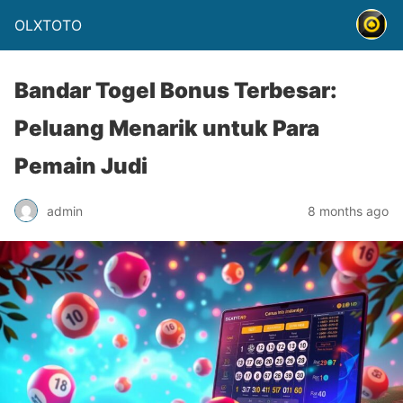
OLXTOTO
Bandar Togel Bonus Terbesar:
Peluang Menarik untuk Para
Pemain Judi
admin
8 months ago