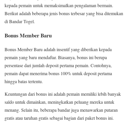
kepada pemain untuk memaksimalkan pengalaman bermain.
Berikut adalah beberapa jenis bonus terbesar yang bisa ditemukan
di Bandar Togel.
Bonus Member Baru
Bonus Member Baru adalah insentif yang diberikan kepada
pemain yang baru mendaftar. Biasanya, bonus ini berupa
persentase dari jumlah deposit pertama pemain. Contohnya,
pemain dapat menerima bonus 100% untuk deposit pertama
hingga batas tertentu.
Keuntungan dari bonus ini adalah pemain memiliki lebih banyak
saldo untuk dimainkan, meningkatkan peluang mereka untuk
menang. Selain itu, beberapa bandar juga menawarkan putaran
gratis atau taruhan gratis sebagai bagian dari paket bonus ini.