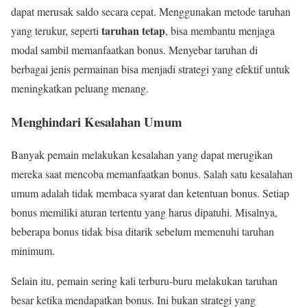
dapat merusak saldo secara cepat. Menggunakan metode taruhan
taruhan tetap
yang terukur, seperti
, bisa membantu menjaga
modal sambil memanfaatkan bonus. Menyebar taruhan di
berbagai jenis permainan bisa menjadi strategi yang efektif untuk
meningkatkan peluang menang.
Menghindari Kesalahan Umum
Banyak pemain melakukan kesalahan yang dapat merugikan
mereka saat mencoba memanfaatkan bonus. Salah satu kesalahan
umum adalah tidak membaca syarat dan ketentuan bonus. Setiap
bonus memiliki aturan tertentu yang harus dipatuhi. Misalnya,
beberapa bonus tidak bisa ditarik sebelum memenuhi taruhan
minimum.
Selain itu, pemain sering kali terburu-buru melakukan taruhan
besar ketika mendapatkan bonus. Ini bukan strategi yang