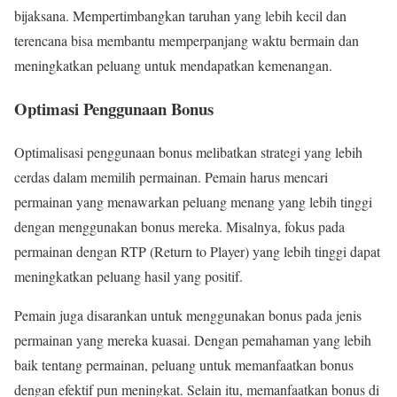
bijaksana. Mempertimbangkan taruhan yang lebih kecil dan
terencana bisa membantu memperpanjang waktu bermain dan
meningkatkan peluang untuk mendapatkan kemenangan.
Optimasi Penggunaan Bonus
Optimalisasi penggunaan bonus melibatkan strategi yang lebih
cerdas dalam memilih permainan. Pemain harus mencari
permainan yang menawarkan peluang menang yang lebih tinggi
dengan menggunakan bonus mereka. Misalnya, fokus pada
permainan dengan RTP (Return to Player) yang lebih tinggi dapat
meningkatkan peluang hasil yang positif.
Pemain juga disarankan untuk menggunakan bonus pada jenis
permainan yang mereka kuasai. Dengan pemahaman yang lebih
baik tentang permainan, peluang untuk memanfaatkan bonus
dengan efektif pun meningkat. Selain itu, memanfaatkan bonus di