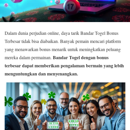
Dalam dunia perjudian online, daya tarik Bandar Togel Bonus
Terbesar tidak bisa diabaikan. Banyak pemain mencari platform
yang menawarkan bonus menarik untuk meningkatkan peluang
Bandar Togel dengan bonus
mereka dalam permainan.
terbesar dapat memberikan pengalaman bermain yang lebih
menguntungkan dan menyenangkan.