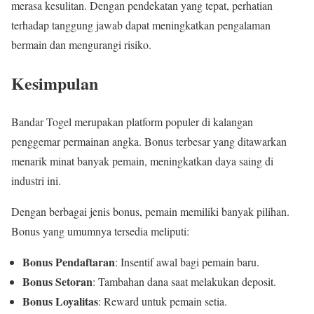
merasa kesulitan. Dengan pendekatan yang tepat, perhatian
terhadap tanggung jawab dapat meningkatkan pengalaman
bermain dan mengurangi risiko.
Kesimpulan
Bandar Togel merupakan platform populer di kalangan
penggemar permainan angka. Bonus terbesar yang ditawarkan
menarik minat banyak pemain, meningkatkan daya saing di
industri ini.
Dengan berbagai jenis bonus, pemain memiliki banyak pilihan.
Bonus yang umumnya tersedia meliputi:
Bonus Pendaftaran
: Insentif awal bagi pemain baru.
Bonus Setoran
: Tambahan dana saat melakukan deposit.
Bonus Loyalitas
: Reward untuk pemain setia.