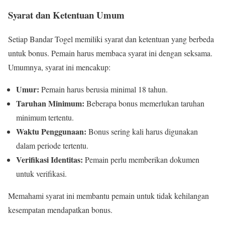
Syarat dan Ketentuan Umum
Setiap Bandar Togel memiliki syarat dan ketentuan yang berbeda
untuk bonus. Pemain harus membaca syarat ini dengan seksama.
Umumnya, syarat ini mencakup:
Umur:
Pemain harus berusia minimal 18 tahun.
Taruhan Minimum:
Beberapa bonus memerlukan taruhan
minimum tertentu.
Waktu Penggunaan:
Bonus sering kali harus digunakan
dalam periode tertentu.
Verifikasi Identitas:
Pemain perlu memberikan dokumen
untuk verifikasi.
Memahami syarat ini membantu pemain untuk tidak kehilangan
kesempatan mendapatkan bonus.