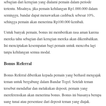
sebagian dari kerugian yang dialami pemain dalam periode
tertentu. Misalnya, jika pemain kehilangan Rp1.000.000 dalam
seminggu, bandar dapat menawarkan cashback sebesar 10%,
sehingga pemain akan menerima Rp100.000 kembali.
Untuk banyak pemain, bonus ini memberikan rasa aman karena
mereka tahu sebagian dari kerugian mereka akan dikembalikan.
Ini menciptakan kesempatan bagi pemain untuk mencoba lagi
tanpa kehilangan semua modal.
Bonus Referral
Bonus Referral diberikan kepada pemain yang berhasil mengajak
teman untuk bergabung dalam Bandar Togel. Setelah teman
tersebut mendaftar dan melakukan deposit, pemain yang
mereferensikan akan menerima bonus. Bonus ini biasanya berupa
uang tunai atau persentase dari deposit teman yang diajak.