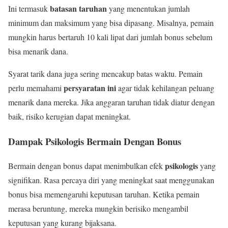
batasan taruhan
Ini termasuk
yang menentukan jumlah
minimum dan maksimum yang bisa dipasang. Misalnya, pemain
mungkin harus bertaruh 10 kali lipat dari jumlah bonus sebelum
bisa menarik dana.
Syarat tarik dana juga sering mencakup batas waktu. Pemain
persyaratan ini
perlu memahami
agar tidak kehilangan peluang
menarik dana mereka. Jika anggaran taruhan tidak diatur dengan
baik, risiko kerugian dapat meningkat.
Dampak Psikologis Bermain Dengan Bonus
psikologis
Bermain dengan bonus dapat menimbulkan efek
yang
signifikan. Rasa percaya diri yang meningkat saat menggunakan
bonus bisa memengaruhi keputusan taruhan. Ketika pemain
merasa beruntung, mereka mungkin berisiko mengambil
keputusan yang kurang bijaksana.