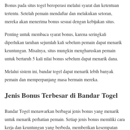
Bonus pada situs togel beroperasi melalui syarat dan ketentuan
tertentu. Setelah pemain mendaftar dan melakukan setoran,
mereka akan menerima bonus sesuai dengan kebijakan situs.
Penting untuk membaca syarat bonus, karena seringkali
diperlukan taruhan sejumlah kali sebelum pemain dapat menarik
keuntungan. Misalnya, situs mungkin mengharuskan pemain
untuk bertaruh 5 kali nilai bonus sebelum dapat menarik dana.
Melalui sistem ini, bandar togel dapat menarik lebih banyak
pemain dan memperpanjang masa bermain mereka.
Jenis Bonus Terbesar di Bandar Togel
Bandar Togel menawarkan berbagai jenis bonus yang menarik
untuk menarik perhatian pemain. Setiap jenis bonus memiliki cara
kerja dan keuntungan yang berbeda, memberikan kesempatan