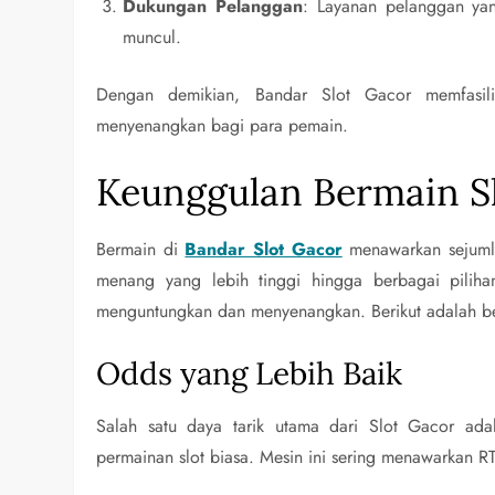
Dukungan Pelanggan
: Layanan pelanggan ya
muncul.
Dengan demikian, Bandar Slot Gacor memfasili
menyenangkan bagi para pemain.
Keunggulan Bermain S
Bermain di
Bandar Slot Gacor
menawarkan sejumla
menang yang lebih tinggi hingga berbagai pilih
menguntungkan dan menyenangkan. Berikut adalah b
Odds yang Lebih Baik
Salah satu daya tarik utama dari Slot Gacor ad
permainan slot biasa. Mesin ini sering menawarkan RTP