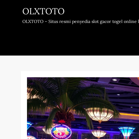
Skip
OLXTOTO
to
content
OLXTOTO – Situs resmi penyedia slot gacor togel online 