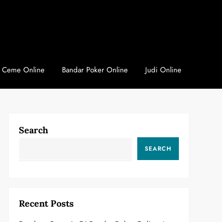
Ceme Online
Bandar Poker Online
Judi Online
Search
SEARCH
Recent Posts