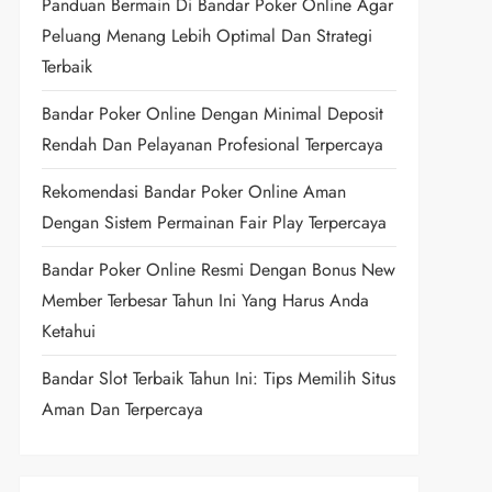
Panduan Bermain Di Bandar Poker Online Agar
Peluang Menang Lebih Optimal Dan Strategi
Terbaik
Bandar Poker Online Dengan Minimal Deposit
Rendah Dan Pelayanan Profesional Terpercaya
Rekomendasi Bandar Poker Online Aman
Dengan Sistem Permainan Fair Play Terpercaya
Bandar Poker Online Resmi Dengan Bonus New
Member Terbesar Tahun Ini Yang Harus Anda
Ketahui
Bandar Slot Terbaik Tahun Ini: Tips Memilih Situs
Aman Dan Terpercaya