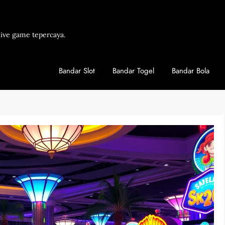
live game tepercaya.
Bandar Slot
Bandar Togel
Bandar Bola