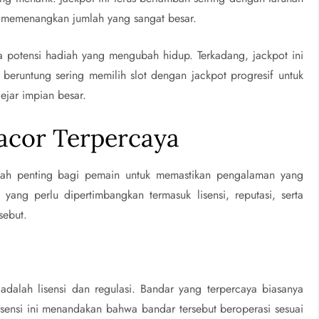
 memenangkan jumlah yang sangat besar.
na potensi hadiah yang mengubah hidup. Terkadang, jackpot ini
beruntung sering memilih slot dengan jackpot progresif untuk
jar impian besar.
acor Terpercaya
gkah penting bagi pemain untuk memastikan pengalaman yang
ang perlu dipertimbangkan termasuk lisensi, reputasi, serta
sebut.
adalah lisensi dan regulasi. Bandar yang terpercaya biasanya
 Lisensi ini menandakan bahwa bandar tersebut beroperasi sesuai