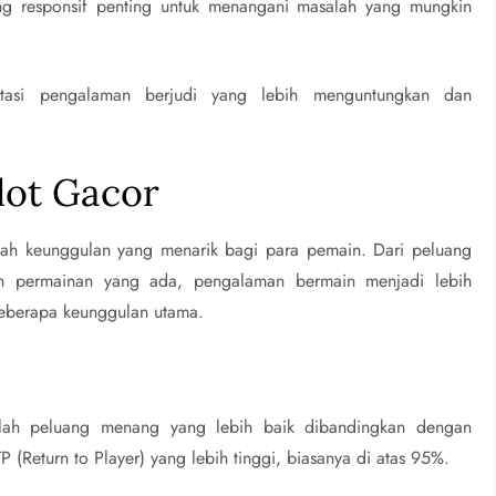
ng responsif penting untuk menangani masalah yang mungkin
tasi pengalaman berjudi yang lebih menguntungkan dan
lot Gacor
h keunggulan yang menarik bagi para pemain. Dari peluang
an permainan yang ada, pengalaman bermain menjadi lebih
eberapa keunggulan utama.
alah peluang menang yang lebih baik dibandingkan dengan
 (Return to Player) yang lebih tinggi, biasanya di atas 95%.