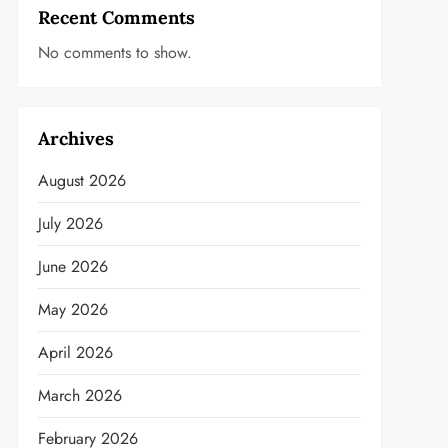
Recent Comments
No comments to show.
Archives
August 2026
July 2026
June 2026
May 2026
April 2026
March 2026
February 2026